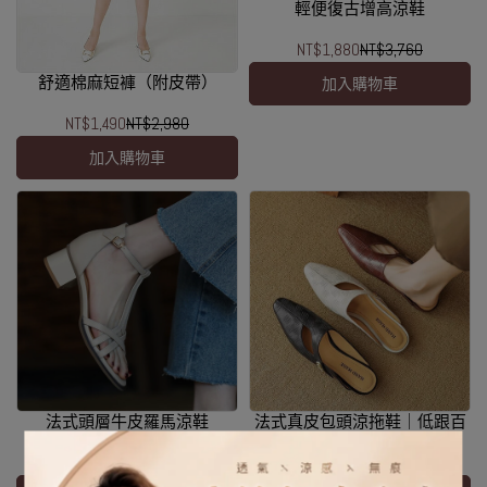
輕便復古增高涼鞋
NT$1,880
NT$3,760
舒適棉麻短褲（附皮帶）
加入購物車
NT$1,490
NT$2,980
加入購物車
法式頭層牛皮羅馬涼鞋
法式真皮包頭涼拖鞋｜低跟百
搭氣質款
NT$2,880
NT$5,760
NT$2,880
NT$5,760