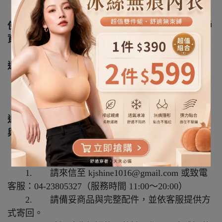
• 線上刷卡訂單將由原付款方式退刷；若您
使用其他付款方式（如超商付款），請提供退款帳戶
資訊，我們將於5–7個工作天內完成退款作業。
• 若訂單因退貨後未達免運門檻，將自動從
退款金額中扣除原運費 $60 元。
【取貨異常】
• 如遇超商未領、退貨未附回原包裝、重複
退換貨紀錄等，K&J SHINE 有權保留日後交易權利
與優惠使用資格。
【退貨方式】
1. 請來信至 kjshine1016@gmail.com 或致電
客服：04-23805327（服務時間 11:00～20:00）
2. 請備妥商品與完整配件，並依客服提供方
式寄回。