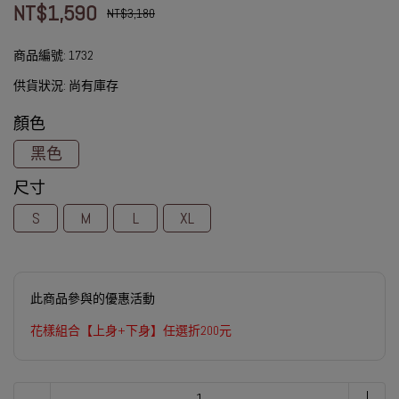
NT$1,590
NT$3,180
商品編號:
1732
供貨狀況:
尚有庫存
顏色
黑色
尺寸
S
M
L
XL
此商品參與的優惠活動
花樣組合【上身+下身】任選折200元