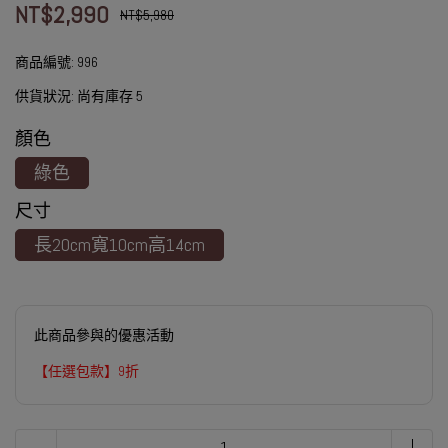
NT$2,990
NT$5,980
商品編號:
996
供貨狀況:
尚有庫存 5
顏色
綠色
尺寸
長20cm寬10cm高14cm
此商品參與的優惠活動
【任選包款】9折