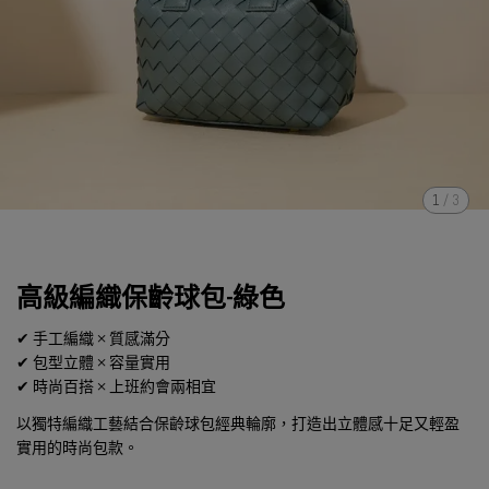
1
/
3
高級編織保齡球包-綠色
✔ 手工編織 × 質感滿分
✔ 包型立體 × 容量實用
✔ 時尚百搭 × 上班約會兩相宜
以獨特編織工藝結合保齡球包經典輪廓，打造出立體感十足又輕盈
實用的時尚包款。