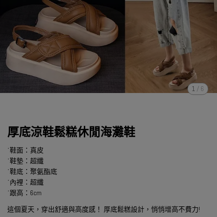
1
/
6
厚底涼鞋鬆糕休閒海灘鞋
˙鞋面：真皮
˙鞋墊：超纖
˙鞋底：聚氨酯底
˙內裡：超纖
˙跟高：6cm
這個夏天，穿出舒適與高度感！ 厚底鬆糕設計，悄悄增高不費力!