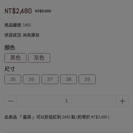
NT$2,480
NT$5,000
商品編號:
1401
供貨狀況:
尚有庫存
顏色
黑色
灰色
尺寸
35
36
37
38
39
此商品 「 最高 」可以折抵紅利
2480
點 (約等於
NT$2,480
)