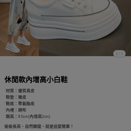
1
/
6
休閒款內增高小白鞋
˙材質：優質真皮
˙鞋墊：豬皮
˙鞋底：聚氨酯底
˙內裡：網布
˙跟高：8.5cm(內增高2cm)
偷偷長高、自然顯瘦，就是這麼簡單！