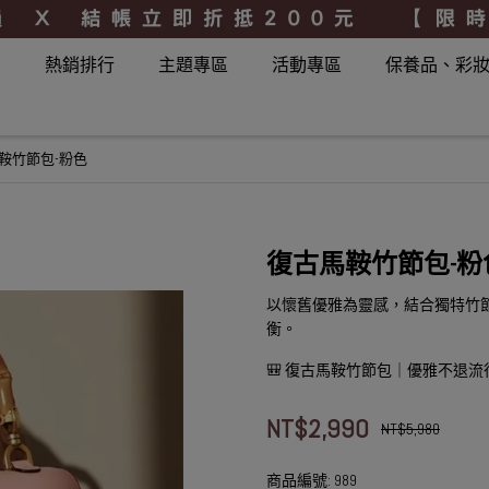
品
熱銷排行
主題專區
活動專區
保養品、彩
鞍竹節包-粉色
復古馬鞍竹節包-粉
以懷舊優雅為靈感，結合獨特竹
衡。
🎒 復古馬鞍竹節包｜優雅不退
NT$2,990
NT$5,980
商品編號:
989