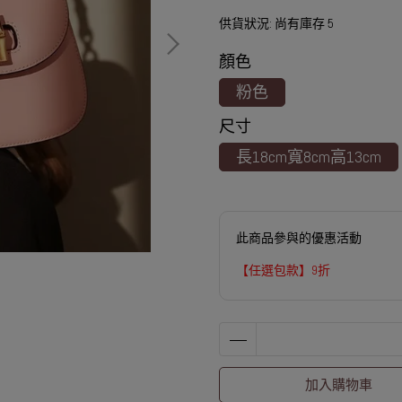
供貨狀況:
尚有庫存 5
顏色
粉色
尺寸
長18cm寬8cm高13cm
此商品參與的優惠活動
【任選包款】9折
加入購物車