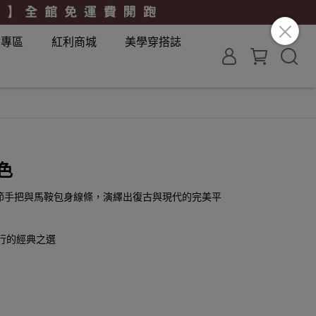
妝專區
紅利商城
美學穿搭誌
色
節手把與馬鞍包身線條，演繹出復古與現代的完美平
流行的經典之選