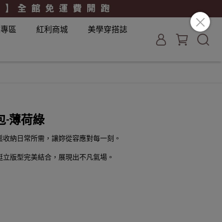
妝專區
紅利商城
美學穿搭誌
-薄荷綠
鬆收納日常所需，讓妳從容應對每一刻。
挺立版型完美結合，展現出不凡氣場。