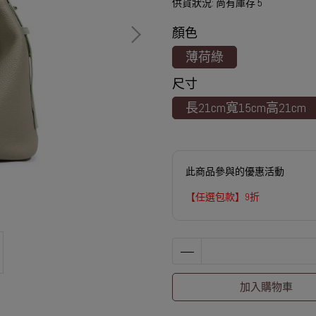
供貨狀況:
尚有庫存 5
顏色
薄荷綠
尺寸
長21cm寬15cm高21cm
此商品參與的優惠活動
【任選包款】9折
加入購物車