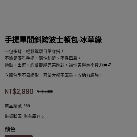
手提單間斜跨波士頓包-冰草綠
一包多背，輕鬆駕馭日常穿搭！
不論是優雅手提、隨性斜背、率性單肩，
通勤、出遊、約會都能完美應對，讓你美得毫不費力💼💕
立體包型不易變形，容量大卻不笨重，收納力超強！
NT$2,990
NT$5,980
商品編號:
889
供貨狀況:
尚有庫存 5
顏色