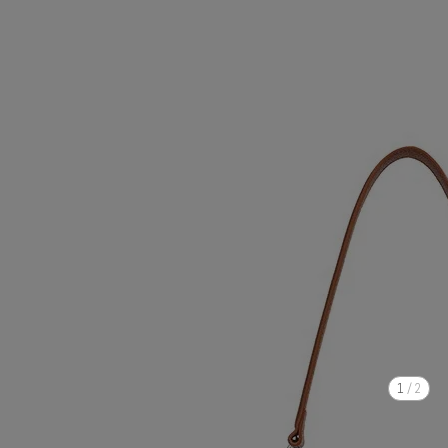
1
/
2