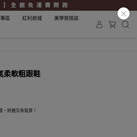
妝專區
紅利商城
美學穿搭誌
氣柔軟粗跟鞋
軟質感・舒適又有氣質！