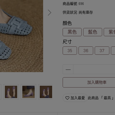
商品編號:
696
供貨狀況:
尚有庫存
顏色
黑色
藍色
紫
尺寸
35
36
37
加入購物車
加入最愛
此商品 「 最高