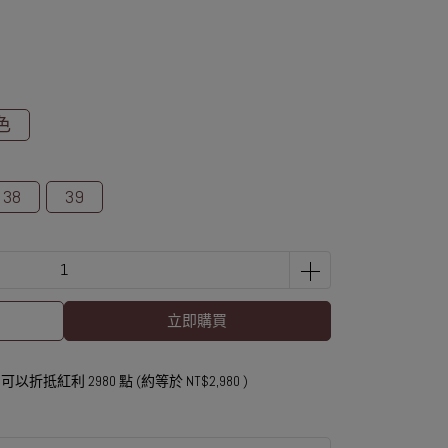
色
38
39
立即購買
 」可以折抵紅利
2980
點 (約等於
NT$2,980
)