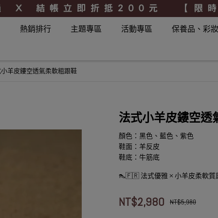
品
熱銷排行
主題專區
活動專區
保養品、彩
式小羊皮鏤空透氣柔軟粗跟鞋
法式小羊皮鏤空透
顏色：黑色、藍色、紫色
鞋面：羊反皮
鞋底：牛筋底
👠🇫🇷 法式優雅 × 小羊皮柔
NT$2,980
NT$5,980