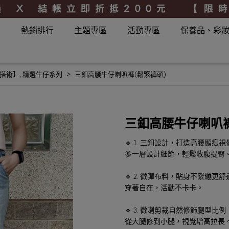
品
熱銷排行
主題專區
活動專區
保養品、彩
搭術】
,
精選牛仔系列
三釦高腰牛仔喇叭褲(鬆緊褲頭)
三釦高腰牛仔喇叭褲
🔹 1. 三釦設計，打造高腰顯瘦
多一層設計細節，輕鬆收腹提臀
🔹 2. 微彈布料，貼身不緊繃更舒
穿著自在，活動不卡卡。
🔹 3. 微喇剪裁自然修飾腿型比例
從大腿修到小腿，視覺增高拉長