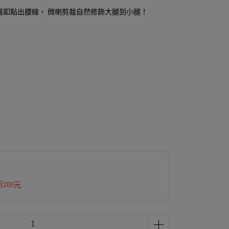
屬釦點出腰線， 微喇剪裁自然修飾大腿到小腿！
200元