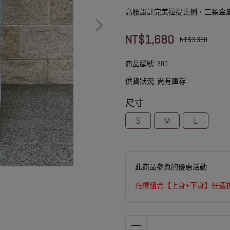
高腰設計完美拉提比例，三顆金
NT$1,680
NT$3,360
商品編號:
300
供貨狀況:
尚有庫存
尺寸
S
M
L
此商品參與的優惠活動
花樣組合【上身+下身】任選折