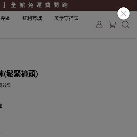
妝專區
紅利商城
美學穿搭誌
(鬆緊褲頭)
視覺效果
。
適
。