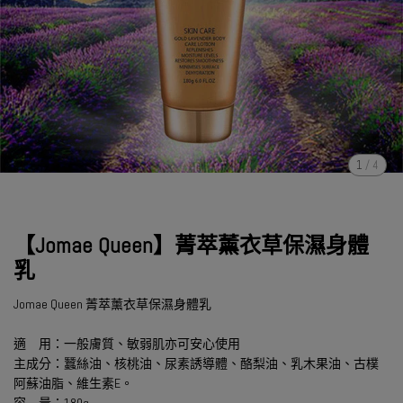
1
/
4
【Jomae Queen】菁萃薰衣草保濕身體
乳
Jomae Queen 菁萃薰衣草保濕身體乳
適 用：一般膚質、敏弱肌亦可安心使用
主成分：蠶絲油、核桃油、尿素誘導體、酪梨油、乳木果油、古樸
阿蘇油脂、維生素E。
容 量：180g