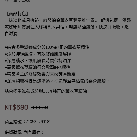
【商品特色】
一抹淡化歲月痕跡，散發徐徐薰衣草豐富維生素E、輕透包覆，滲透
乾燥粗角質層注入珍稀乳木果油，親膚奶油膚觸，快速好吸收，嫩
白滋潤
●結合多重滋養成分與100%純正的薰衣草精油
●添加神經醯胺，有效修護肌膚屏障
●深層鎖水，讓肌膚長時間保持潤澤
●高級薰衣草精油符合歐盟IFRA標準
●帶來奢華的舒緩效果與天然芳香體驗
●深層潤膚科技迅速滲透，打造輕盈無黏膩的柔滑膚觸。
結合多重滋養成分與100%純正的薰衣草精油
NT$690
NT$1,098
商品編號:
4713530290181
供貨狀況:
尚有庫存 8