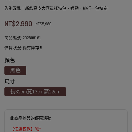
告別混亂！新款真皮大容量托特包，通勤、旅行一包搞定!
NT$2,990
NT$5,980
商品編號:
202509161
供貨狀況:
尚有庫存 5
顏色
黑色
尺寸
長32cm寬13cm高22cm
此商品參與的優惠活動
【任選包款】9折