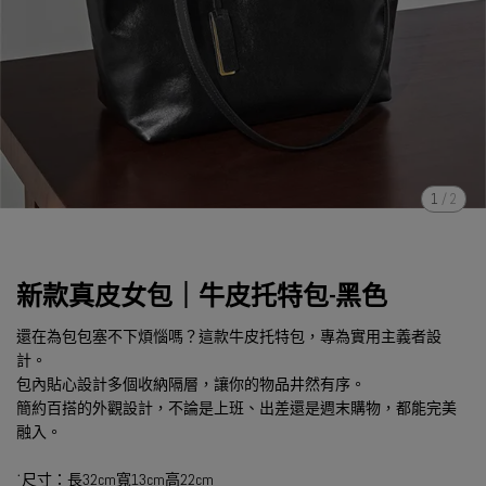
1
/
2
新款真皮女包｜牛皮托特包-黑色
還在為包包塞不下煩惱嗎？這款牛皮托特包，專為實用主義者設
計。
包內貼心設計多個收納隔層，讓你的物品井然有序。
簡約百搭的外觀設計，不論是上班、出差還是週末購物，都能完美
融入。
˙尺寸：長32cm寬13cm高22cm