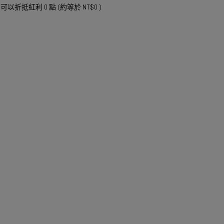
 」可以折抵紅利
0
點 (約等於
NT$0
)