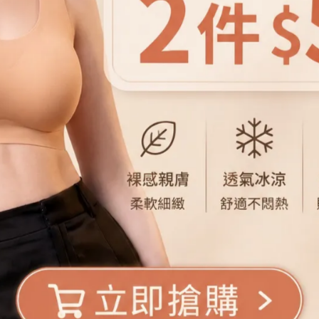
會員登入
註冊新會員
藍韻流光潑墨畫壓
一穿就像把藝術作品穿在身上。
藍色潑墨的流動感＋細緻壓摺線
走動時會有微光與層次感，真的