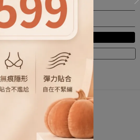
摺洋裝
條，
非常高級！