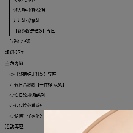
懶人鞋/拖鞋/涼鞋
娃娃鞋/樂福鞋
【舒適好走鞋款】專區
時尚包包類
熱銷排行
主題專區
👉【舒適好走鞋款】專區
👉夏日高級感【一件棉T就夠】
👉夏日涼/拖鞋系列
👉包包控必看系列
👉精選牛仔褲系列
活動專區