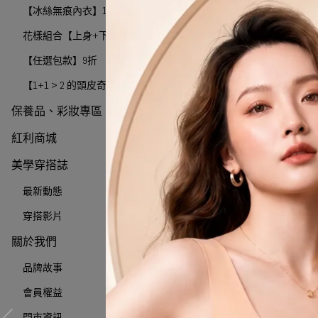
【冰絲無痕內衣】1件390 2件599
花樣組合【上身+下身】任選折200元
【任選包款】9折
【1+1 > 2 的頭皮奇蹟】
保養品、彩妝專區
紅利商城
美學穿搭誌
最新動態
穿搭影片
關於我們
品牌故事
會員權益
門市資訊