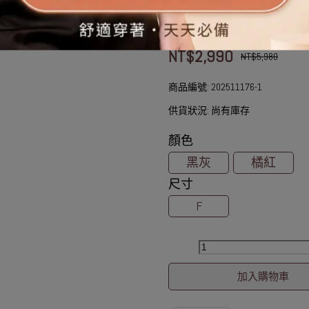
一件穿出藝術感！穿上像走進藍色
NT$2,990
NT$5,980
商品編號:
202511176-1
供貨狀況:
尚有庫存
顏色
黑灰
橘紅
尺寸
F
加入購物車