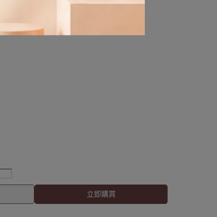
流光的畫裡。 潑墨藍太美了~
立即購買