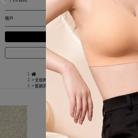
帳戶
全部商品
,
全部洋裝
,
長洋
,
新品上市
藍韻流光潑墨畫壓摺洋裝