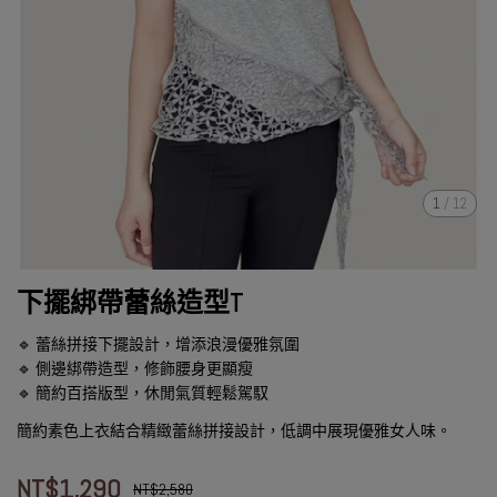
1
/
12
下擺綁帶蕾絲造型T
🔹 蕾絲拼接下擺設計，增添浪漫優雅氛圍
🔹 側邊綁帶造型，修飾腰身更顯瘦
🔹 簡約百搭版型，休閒氣質輕鬆駕馭
簡約素色上衣結合精緻蕾絲拼接設計，低調中展現優雅女人味。
NT$1,290
NT$2,580