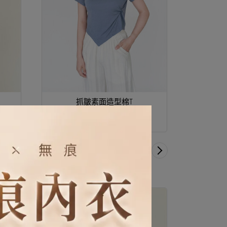
法式真皮
N
抓皺素面造型棉T
NT$990
NT$1,980
1
/
7