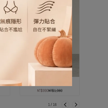
冰絲萊卡彈性運動褲
NT$990
NT$1,980
N
1
/
16