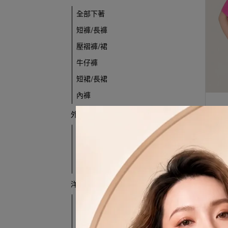
全部下著
短褲/長褲
壓褶褲/裙
牛仔褲
短裙/長裙
內褲
外套類
全部外套
西裝外套
其他外套
071
洋裝類
全部洋裝
短洋