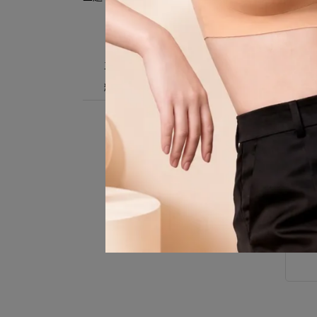
【舒適好走鞋款】專區
【清涼一夏】系列
主題專區【包包控必看精選】
精選牛仔系列