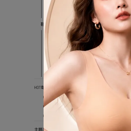
長洋
壓褶洋裝
鞋子類
全部鞋子
休閒鞋/厚底鞋/老爹鞋
高跟/低跟鞋
懶人鞋/拖鞋/涼鞋
娃娃鞋/樂福鞋
HOT每週新品
0725
0715
0626
062
主題專區