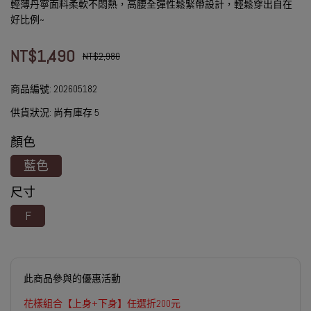
輕薄丹寧面料柔軟不悶熱，高腰全彈性鬆緊帶設計，輕鬆穿出自在
好比例~
NT$1,490
NT$2,980
商品編號:
202605182
供貨狀況:
尚有庫存 5
顏色
藍色
尺寸
F
此商品參與的優惠活動
花樣組合【上身+下身】任選折200元