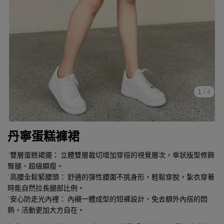
1
/
4
丹寧蛋糕褲裙
˙雙層蛋糕裙擺： 立體雙層裁切增加穿搭的視覺層次，傘狀版型修飾
臀腿、超級顯瘦。
˙高腰全鬆緊腰頭： 舒適的彈性腰圍不挑身形，輕鬆穿脫，紮衣穿著
時能自然拉長腿部比例。
˙安心防走光內裡： 內襯一體成型的短褲設計，免去額外內搭的悶
熱，活動更加大方自在。