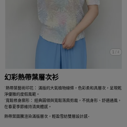
1
/
4
幻彩熱帶葉層次衫
˙熱帶葉藝術印花： 滿版的大氣植物線條，色彩柔和具層次，呈現乾
淨優雅的度假風範。
˙寬鬆修身廓形： 經典圓領與寬鬆落肩剪裁，不挑身形、舒適通風，
在春夏季節維持清爽體感。
熱帶葉圖騰渲染滿版層次，輕盈雪紡雙層設計感~