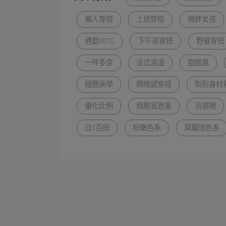
懶人穿搭
上班穿搭
微胖女孩
通勤OOTD
下午茶穿搭
野餐穿搭
一件多穿
法式浪漫
甜酷風
極簡美學
精緻感穿搭
梨形身材
優化比例
假胯寬遮蓋
百褶裙
白T百搭
粉嫩色系
莫蘭迪色系