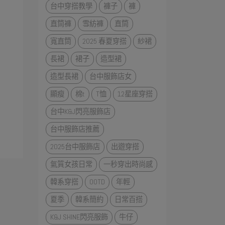
台中穿搭教學
褲子
褲
直筒褲
雪紡褲
直筒
寬直筒
2025 春夏穿搭
紗裙
長裙
裙子
造型裙
造型長裙
台中服飾店女
顯瘦
棉t
T恤
12星座穿搭
台中K&J閃亮服飾店
台中服飾店推薦
2025台中服飾店
出遊穿搭
氣質女孩日常
一秒穿出時尚感
韓系穿搭
OOTD
年輕
夏季
韓系簡約
日常百搭
K&J SHINE閃亮服飾
牛仔