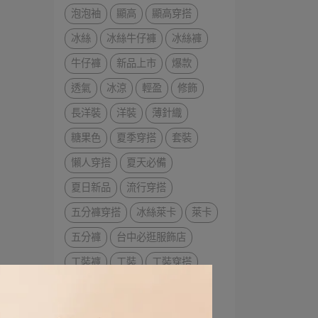
泡泡袖
顯高
顯高穿搭
冰絲
冰絲牛仔褲
冰絲褲
牛仔褲
新品上市
爆款
透氣
冰涼
輕盈
修飾
長洋裝
洋裝
薄針織
糖果色
夏季穿搭
套裝
懶人穿搭
夏天必備
夏日新品
流行穿搭
五分褲穿搭
冰絲萊卡
萊卡
五分褲
台中必逛服飾店
工裝褲
工裝
工裝穿搭
工裝五分褲
寶藍色
棉麻
夏天褲子
夏日穿搭