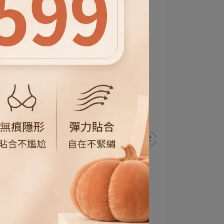
穿得剛好
怎麼搭都行
隨便穿都時尚
40歲穿搭
越穿越年輕
淺色穿搭魔法
別再穿黑灰
亮色褲超顯瘦
下半身亮起來
顯白又年輕
氣質穿搭必備
淺色褲不顯胖
女人味升級
藏肉不靠深色
穿對色減齡五歲
時尚不分年齡
輕盈感穿搭
亮色才有春夏感
教學
韓系女裝
穿搭神器
神級褲款
穿搭不費力
舒服穿整天
褲子也要有質感