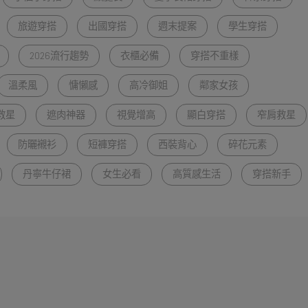
旅遊穿搭
出國穿搭
週末提案
學生穿搭
2026流行趨勢
衣櫃必備
穿搭不重樣
溫柔風
慵懶感
高冷御姐
鄰家女孩
救星
遮肉神器
視覺增高
顯白穿搭
窄肩救星
防曬襯衫
短褲穿搭
西裝背心
碎花元素
丹寧牛仔裙
女生必看
高質感生活
穿搭新手