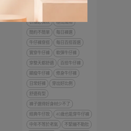
低調時尚
實穿系穿搭
舒適至上
百搭單品
衣櫃必備款
極簡風格
簡約不簡單
每日褲選
牛仔褲穿搭
每日百搭首選
實穿牛仔褲
軟彈牛仔褲
穿整天都舒適
百搭牛仔褲
顯瘦牛仔褲
修身牛仔褲
日常好褲
穿出好比例
舒適有型
褲子選得好身材少不了
經典牛仔款
40歲也能穿牛仔褲
中年不等於老氣
不緊繃不勒肚