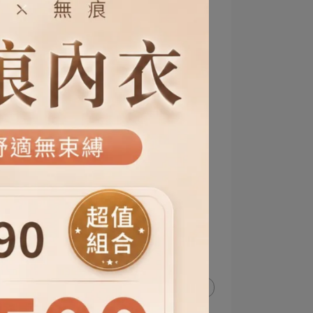
今日穿搭
休閒穿搭
輕運動風
休閒時尚
寬鬆穿搭
日常穿搭
寬鬆
造型
冰絲涼感
涼感穿搭
顯瘦剪裁
質感穿搭
日常也能有型
舒適又好看
舒服穿搭
會穿會搭
搭出風格
這樣穿好看
穿出品味
搭得出色
穿搭不設限
穿搭小心機
百搭不敗
今天穿什麼
輕鬆搭配
夏天的顏色
藍色
藍色穿搭
穿出時尚
韓系