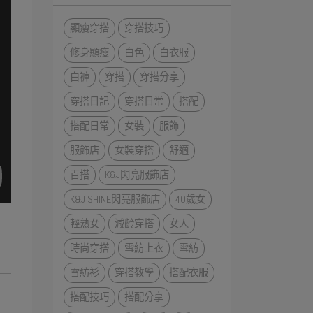
顯瘦穿搭
穿搭技巧
修身顯瘦
白色
白衣服
白褲
穿搭
穿搭分享
穿搭日記
穿搭日常
搭配
搭配日常
女裝
服飾
服飾店
女裝穿搭
舒適
百搭
K&J閃亮服飾店
K&J SHINE閃亮服飾店
40歲女
輕熟女
減齡穿搭
女人
時尚穿搭
雪紡上衣
雪紡
雪紡衫
穿搭教學
搭配衣服
搭配技巧
搭配分享