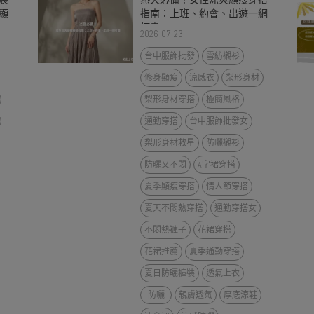
顯
指南：上班、約會、出遊一網
打盡
2026-07-23
台中服飾批發
雪紡襯衫
修身顯瘦
涼感衣
梨形身材
梨形身材穿搭
極簡風格
通勤穿搭
台中服飾批發女
梨形身材救星
防曬襯衫
防曬又不悶
A字裙穿搭
夏季顯瘦穿搭
情人節穿搭
夏天不悶熱穿搭
通勤穿搭女
不悶熱褲子
花裙穿搭
花裙推薦
夏季通勤穿搭
夏日防曬褲裝
透氣上衣
防曬
親膚透氣
厚底涼鞋