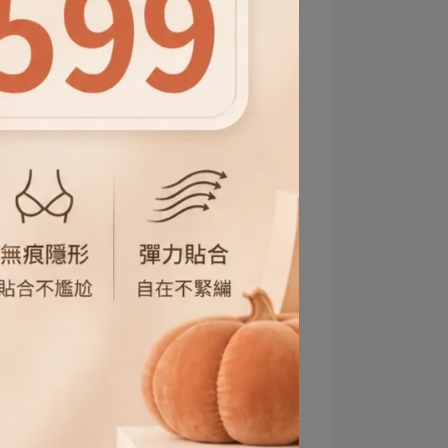
夏日必備單品
夏裝推薦
慵懶風
修身
日系簡約風
文青穿搭