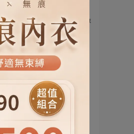
別再穿成隔壁大媽！花上衣：
「視覺減法」穿出逆齡高級感
2026-05-18
長裙穿搭
顯瘦穿搭
約會穿搭
修身顯瘦
梨型身材穿搭
小個子穿搭
夏日穿搭
韓系穿搭
夏季穿搭
涼感穿搭
高級感
輕熟女穿搭
台中輕熟女衣服
女生顯瘦穿搭
修身穿搭
夏季顯瘦穿搭
微胖顯瘦穿搭
高級感穿搭
深色顯瘦穿搭
夏季穿搭女
棉麻穿搭
百搭休閒風
氣質女裝