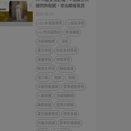
腿悶熱黏膩，穿出顯瘦氣質
2026-06-25
2025年星座運勢
12星座穿搭
K&J閃亮服飾店
修身顯瘦
涼感褲推薦
涼感
夏日穿搭
梨形身材穿搭
寬褲穿搭
休閒穿搭
輕熟女穿搭
顯瘦寬褲
彎刀褲
寬褲
防晒
涼感西裝寬褲
夏季通勤穿搭
OL顯瘦褲
涼感闊腿褲
顯瘦褲裝
直筒涼感褲
夏日顯瘦穿搭
透氣長褲
抗皺涼感褲
夏季舒適褲裝