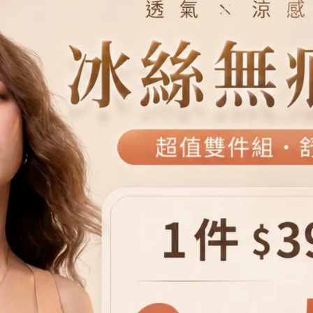
穿
如何遮小腹？30+ 必備涼感假
2件洋裝推薦：微胖、肉肉女
這樣穿超顯瘦！
2026-05-18
台中服飾店女
台中必買
台中K&J閃亮服飾店
台中服飾品牌顧問
K&J SHINE閃亮服飾店
台中小店必逛
小個子穿搭
台中必逛服飾店
台中形象諮詢
洋裝穿搭
夏天洋裝穿搭
長洋裝搭配鞋子
氣質穿搭
夏日穿搭
K&J SHINE閃亮服飾
雪紡洋裝穿搭
韓系穿搭
長洋裝
百搭穿搭
微胖穿搭