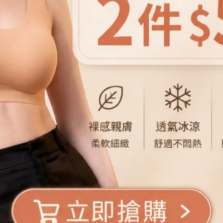
夏季顯瘦穿搭
女生穿搭推薦
冰涼感穿搭
女裝推薦
顯瘦洋裝
棉麻穿搭
顯瘦褲子
真皮鞋推薦
透氣鞋推薦
台中女裝店
夏天穿什麼
時尚穿搭分享