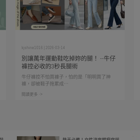
kjshine1016 | 2026-03-14
別讓萬年運動鞋吃掉妳的腿！ --牛仔
褲控必收的3秒長腿術
牛仔褲控不怕買褲子，怕的是「明明買了神
褲，卻被鞋子拖累成⋯
閱讀更多 ->
裝
熱天必備！女性涼爽顯瘦穿搭