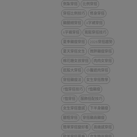
側紮穿搭
比例穿搭
穿搭比例技巧
修身穿搭
顯腿細穿搭
A字裙穿搭
A字褲穿搭
寬鬆穿搭技巧
夏季顯瘦穿搭
2026穿搭趨勢
夏天穿搭女生
微胖顯瘦穿搭
棉花糖女孩穿搭
肉肉女穿搭
屁股大穿搭
小腹遮肉穿搭
穿搭顯瘦法
女生穿搭教學
T恤穿搭技巧
T恤顯瘦
T恤穿搭
服飾搭配技巧
女生穿搭靈感
下半身顯瘦
腿粗穿搭
穿搭顯高顯瘦
簡單穿搭變好看
高級感穿搭
歐美穿搭風格
女生時尚穿搭