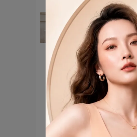
熱天質感穿搭：涼感衣4大
搭技巧，清爽顯瘦不尷尬
2026-06-02
職場穿搭女
顯瘦穿搭
約會穿搭
穿搭分享
減齡穿搭
40歲穿搭
小個子穿搭
氣質穿搭
韓系穿搭
涼感穿搭
百搭穿搭
氣質穿搭必備
韓系女裝
職場穿搭
通勤穿搭
2026台中服飾店
女生顯瘦穿搭
夏季顯瘦穿搭
微胖顯瘦穿搭
肉肉女穿搭
深色顯瘦穿搭
夏季穿搭女