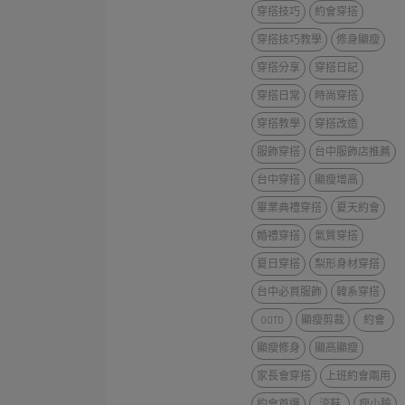
穿搭技巧
約會穿搭
穿搭技巧教學
修身顯瘦
穿搭分享
穿搭日記
穿搭日常
時尚穿搭
穿搭教學
穿搭改造
服飾穿搭
台中服飾店推薦
台中穿搭
顯瘦增高
畢業典禮穿搭
夏天約會
婚禮穿搭
氣質穿搭
夏日穿搭
梨形身材穿搭
台中必買服飾
韓系穿搭
OOTD
顯瘦剪裁
約會
顯瘦修身
顯高顯瘦
家長會穿搭
上班約會兩用
約會首選
涼鞋
瘦小臉