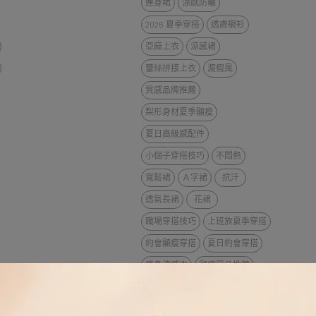
連身裙
涼感防曬
2026 夏季穿搭
透膚襯衫
亞麻上衣
涼感裙
蕾絲拼接上衣
渡假風
質感品牌推薦
梨形身材夏季顯瘦
夏日高級感配件
小個子穿搭技巧
不悶熱
寬鬆裙
Ａ字裙
抗汗
透氣長裙
花裙
職場穿搭技巧
上班族夏季穿搭
約會顯瘦穿搭
夏日約會穿搭
修身涼感衣
顯瘦單品推薦
2026新款涼鞋
服飾創業
服飾批發