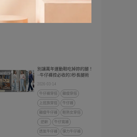
別讓萬年運動鞋吃掉妳的腿！
--牛仔褲控必收的3秒長腿術
2026-03-14
牛仔褲穿搭
顯瘦穿搭
上班族穿搭
牛仔褲
顯瘦牛仔褲
輕熟女穿搭
逆齡
牛仔寬褲
透氣牛仔褲
彈力牛仔褲