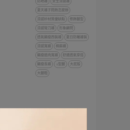
防晒褲
女生涼感褲
夏天褲子悶熱怎麼辦
涼感紗材質優缺點
修飾腿型
涼感彎刀褲
形象顧問
透氣顯瘦西裝褲
夏日防曬褲裝
涼感寬褲
棉麻褲
顯瘦遮肉寬褲
舒適透氣穿搭
顯瘦長褲
o型腿
大屁股
大腿粗