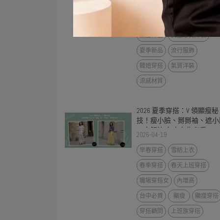
網美穿搭
夏日韓風
肉肉女洋裝
夏天怎麼穿顯瘦
顯瘦神器
女生必買洋裝
夏季新品
流行服飾
韓妞穿搭
氣質洋裝
涼感材質
2026 夏季穿搭：V 領顯瘦秘
技！瘦小臉、掰掰袖、遮小
一次解決 台中女生必看
2026-04-19
早春穿搭
雪紡上衣
春季穿搭
春天上班穿搭
職場穿搭女
內增高
台中必買
顯瘦
顯瘦穿搭
穿搭顧問
上班族穿搭