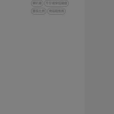
喇叭褲
牛仔褲穿搭顯瘦
腿長比例
樂福鞋推薦