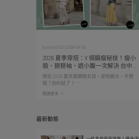
kjshine1016 | 2026-04-19
2026 夏季穿搭：V 領顯瘦秘技！瘦小
臉、掰掰袖、遮小腹一次解決 台中女
生必看
想在 2026 夏天當精緻女孩，卻怕臉大、手臂
粗？別糾結了！⋯
閱讀更多 ->
最新動態
一件多穿最高境界！連身洋