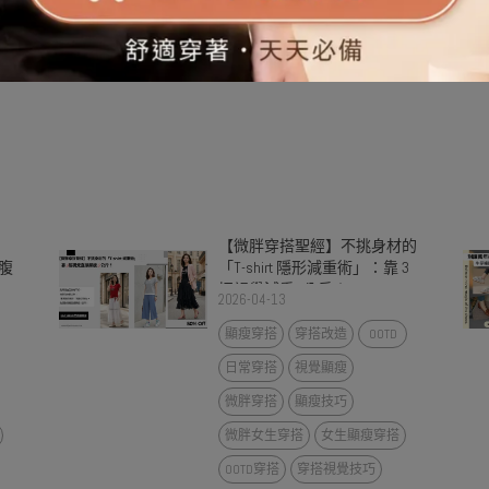
【微胖穿搭聖經】不挑身材的
腹
「T-shirt 隱形減重術」：靠 3
招視覺減重5公斤！
2026-04-13
顯瘦穿搭
穿搭改造
OOTD
日常穿搭
視覺顯瘦
微胖穿搭
顯瘦技巧
微胖女生穿搭
女生顯瘦穿搭
OOTD穿搭
穿搭視覺技巧