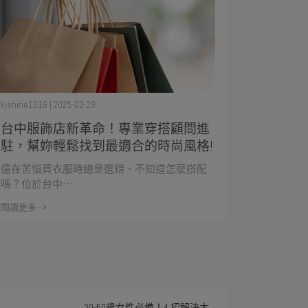
kjshine1016 | 2025-03-29
台中服飾店新革命！專業穿搭顧問進
駐，幫妳輕鬆找到最適合的時尚風格!
還在苦惱買衣服時總是選錯、不知道怎麼搭配
嗎？位於台中⋯
閱讀更多 ->
30-50歲女性必備！4 招解決大