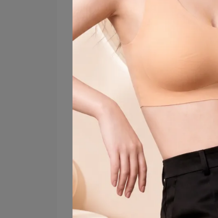
夏天不悶熱穿搭
顯腿長穿搭
輕熟風穿搭
通勤穿搭女
冰涼感穿搭
女生穿搭技巧
微胖女孩穿搭
女裝推薦
顯瘦洋裝
顯氣質穿搭
女裝穿搭分享
棉麻穿搭
時尚穿搭分享
穿搭顯瘦技巧
夏日女裝
台中韓系服飾
韓國服飾推薦
高腰顯瘦
百褶洋裝
假兩件洋裝
修身洋裝
韓版洋裝
涼感洋裝
夏天洋裝推薦
30歲穿搭
洋裝推薦
遮小腹穿搭
爆款洋裝