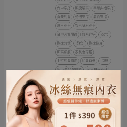
台中穿搭
顯瘦增高
畢業典禮穿搭
夏天約會
婚禮穿搭
氣質穿搭
夏日穿搭
梨形身材穿搭
台中必買服飾
韓系穿搭
OOTD
顯瘦剪裁
約會
顯瘦修身
顯高顯瘦
家長會穿搭
上班約會兩用
約會首選
涼鞋
瘦小臉
學院風
2026夏季新款
瘦大腿
掰掰袖
v領上衣
情人節穿搭
畢旅穿搭
夏季上衣推薦
手臂粗怎麼穿
【微胖穿搭聖經】不挑身材的「T-
shirt 隱形減重術」：靠 3 招視覺減
重5公斤！