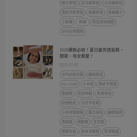
褲子穿搭
五分褲穿搭
九分褲穿搭
雪紡洋裝穿搭
寬褲穿搭
寬褲鞋子
工裝褲
棉褲
梨型身材減肥
台中必買服飾
2025爆款必收！夏日最夯透氣鞋，
閨密、母女都愛！
2025-07-02
台中必逛衣服
顯瘦穿搭
K&J SHINE
小羊皮
真皮平底鞋
粗跟鞋
百搭神鞋
氣質穿搭
舒適耐走
法式平底鞋
小羊皮粗跟鞋
夏日穿搭
顯瘦鞋款
透氣鞋
通勤鞋
豆豆鞋
寬腳友善
真皮流蘇鞋
防滑鞋底