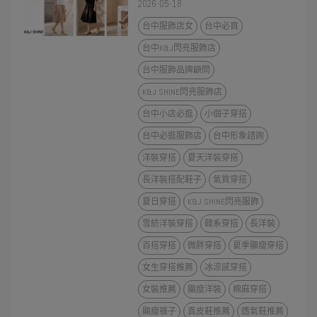
2026-05-18
台中服飾店女
台中必買
台中K&J閃亮服飾店
台中服飾品牌顧問
K&J SHINE閃亮服飾店
台中小店必逛
小個子穿搭
台中必逛服飾店
台中形象諮詢
洋裝穿搭
夏天洋裝穿搭
長洋裝搭配鞋子
氣質穿搭
夏日穿搭
K&J SHINE閃亮服飾
雪紡洋裝穿搭
韓系穿搭
長洋裝
百搭穿搭
微胖穿搭
夏季顯瘦穿搭
女生穿搭推薦
冰涼感穿搭
女裝推薦
顯瘦洋裝
棉麻穿搭
顯瘦褲子
真皮鞋推薦
透氣鞋推薦