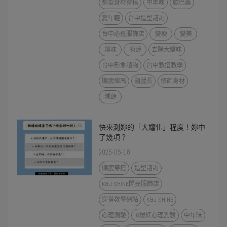
梨型身材穿搭
中年味
歐巴桑
變年輕
台中造型諮詢
台中必逛服飾店
變瘦
變美
嬸味
凍齡
去除大嬸味
台中形象諮詢
台中教搭教學
顯瘦增高
顯腿長
修飾身材
減齡
快來測妳的「大嬸化」程度！妳中
了幾項？
2025-05-18
顯瘦穿搭
造型諮詢
K&J SHINE閃亮服飾店
穿搭教學網站
K&J SHINE
心理測驗
IG爆紅心理測驗
中年味