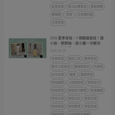
氣質女裝
夏日必備單品
夏裝推薦
慵懶風
修身
日系簡約風
文青穿搭
2026 夏季穿搭：V 領顯瘦秘技！瘦
小臉、掰掰袖、遮小腹一次解決
台中女生必看
2026-04-19
早春穿搭
雪紡上衣
春季穿搭
春天上班穿搭
職場穿搭女
內增高
台中必買
顯瘦
顯瘦穿搭
穿搭顧問
上班族穿搭
穿搭技巧
約會穿搭
穿搭技巧教學
修身顯瘦
穿搭分享
穿搭日記
穿搭日常
時尚穿搭
穿搭教學
穿搭改造
服飾穿搭
台中服飾店推薦