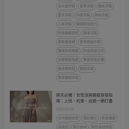
設計感洋裝
夏季洋裝
韓系洋裝
夏天洋裝
中長洋裝
時尚洋裝
人氣洋裝
職場穿搭技巧
約會顯瘦穿搭
連身洋裝
夏季連身裙
夏季西裝外套
職場穿搭推薦
約會穿搭公式
出遊穿搭指南
晚宴穿搭必備
連身裙穿搭
蕾絲洋裝
換季顯瘦穿搭
熱天必備！女性涼爽顯瘦穿搭指
南：上班、約會、出遊一網打盡
2026-07-23
台中服飾批發
雪紡襯衫
修身顯瘦
涼感衣
梨形身材
梨形身材穿搭