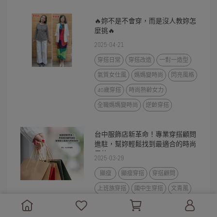
🔥妳不是不會穿，而是沒人教妳怎
麼挑🔥
2025-04-21
穿搭日常
穿搭改造
一對一造型
氣質女仕風
媽媽變時尚
閃亮風格
40歲穿搭
時尚熟齢女力
全職媽媽變時尚
逆齡穿搭
台中服飾店新革命！專業穿搭顧問
進駐，幫妳輕鬆找到最適合的時尚
風格!
2025-03-29
顯瘦
顯瘦穿搭
穿搭顧問
上班族穿搭
國中生穿搭
文青風
正韓服飾網站
OL穿搭
穿搭技巧