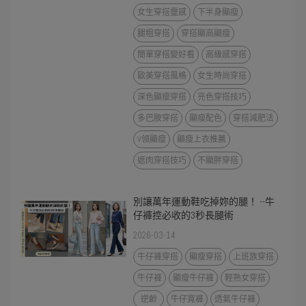
女生穿搭靈感
下半身顯瘦
腿粗穿搭
穿搭顯高顯瘦
簡單穿搭變好看
高級感穿搭
歐美穿搭風格
女生時尚穿搭
深色顯瘦穿搭
亮色穿搭技巧
多巴胺穿搭
顯瘦配色
穿搭減肥法
V領顯瘦
顯瘦上衣推薦
遮肉穿搭技巧
不顯胖穿搭
別讓萬年運動鞋吃掉妳的腿！ --牛
仔褲控必收的3秒長腿術
2026-03-14
牛仔褲穿搭
顯瘦穿搭
上班族穿搭
牛仔褲
顯瘦牛仔褲
輕熟女穿搭
逆齡
牛仔寬褲
透氣牛仔褲