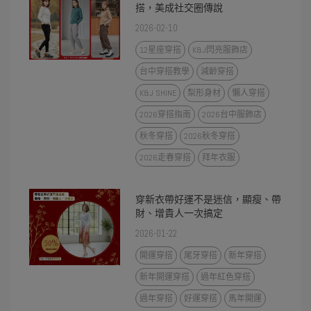
搭，美成社交圈傳說
2026-02-10
12星座穿搭
K&J閃亮服飾店
台中穿搭教學
減齡穿搭
K&J SHINE
梨形身材
懶人穿搭
2026穿搭指南
2026台中服飾店
秋冬穿搭
2026秋冬穿搭
2026走春穿搭
拜年衣服
穿新衣帶好運不是迷信，顯瘦、帶
財、增貴人一次搞定
2026-01-22
開運穿搭
尾牙穿搭
新年穿搭
新年開運穿搭
過年紅色穿搭
過年穿搭
好運穿搭
馬年開運