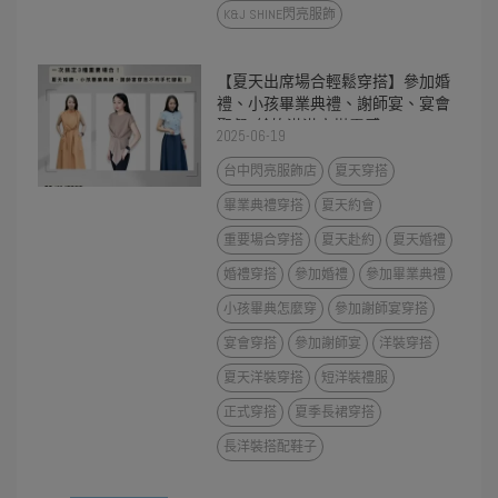
K&J SHINE閃亮服飾
【夏天出席場合輕鬆穿搭】參加婚
禮、小孩畢業典禮、謝師宴、宴會
聚餐~給妳滿滿穿搭靈感!
2025-06-19
台中閃亮服飾店
夏天穿搭
畢業典禮穿搭
夏天約會
重要場合穿搭
夏天赴約
夏天婚禮
婚禮穿搭
參加婚禮
參加畢業典禮
小孩畢典怎麼穿
參加謝師宴穿搭
宴會穿搭
參加謝師宴
洋裝穿搭
夏天洋裝穿搭
短洋裝禮服
正式穿搭
夏季長裙穿搭
長洋裝搭配鞋子