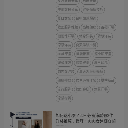
女裝穿搭分享
棉麻穿搭
時尚穿搭分享
穿搭顯瘦技巧
夏日女裝
台中韓系服飾
韓國服飾推薦
高腰顯瘦
百褶洋裝
假兩件洋裝
修身洋裝
韓版洋裝
涼感洋裝
夏天洋裝推薦
30歲穿搭
洋裝推薦
遮小腹穿搭
爆款洋裝
網美穿搭
夏日韓風
肉肉女洋裝
夏天怎麼穿顯瘦
顯瘦神器
女生必買洋裝
夏季新品
流行服飾
韓妞穿搭
氣質洋裝
涼感材質
如何遮小腹？30+ 必備涼感假2件
洋裝推薦：微胖、肉肉女這樣穿超
顯瘦！