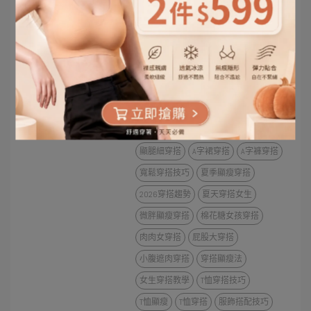
2026-04-13
顯瘦穿搭
穿搭改造
OOTD
日常穿搭
視覺顯瘦
微胖穿搭
顯瘦技巧
微胖女生穿搭
女生顯瘦穿搭
OOTD穿搭
穿搭視覺技巧
側紮穿搭
比例穿搭
穿搭比例技巧
修身穿搭
顯腿細穿搭
A字裙穿搭
A字褲穿搭
寬鬆穿搭技巧
夏季顯瘦穿搭
2026穿搭趨勢
夏天穿搭女生
微胖顯瘦穿搭
棉花糖女孩穿搭
肉肉女穿搭
屁股大穿搭
小腹遮肉穿搭
穿搭顯瘦法
女生穿搭教學
T恤穿搭技巧
T恤顯瘦
T恤穿搭
服飾搭配技巧