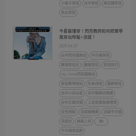
小個子穿搭
台中穿搭
棉花糖穿搭
熟女穿搭
今夏最懂穿！閃亮教妳如何把單寧
風穿出時髦+涼感！
2025-04-27
台中閃亮服飾店
牛仔褲穿搭
職場穿搭女
顯瘦穿搭
穿搭技巧
K&J SHINE閃亮服飾店
穿搭教學網站
形象諮詢
服飾穿搭
台中小店必逛
台中服飾店推薦
台中正韓衣服
上班族套裝哪裡買
女性西裝
涼感褲推薦
涼感牛仔褲
涼感衣
棉痳上衣
棉t
牛仔裙穿搭胖