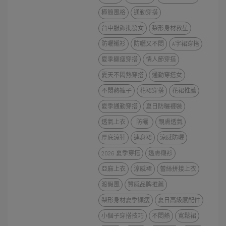
極簡風格
通勤穿搭
台中服飾批發女
梨形身材救星
防曬襯衫
防曬又不悶
A字裙穿搭
夏季顯瘦穿搭
情人節穿搭
夏天不悶熱穿搭
通勤穿搭女
不悶熱褲子
花裙穿搭
花裙推薦
夏季通勤穿搭
夏日防曬褲裝
透氣上衣
防曬
親膚透氣
厚底涼鞋
連身裙
涼感防曬
2026 夏季穿搭
透膚襯衫
亞麻上衣
涼感裙
蕾絲拼接上衣
渡假風
質感品牌推薦
梨形身材夏季顯瘦
夏日高級感配件
小個子穿搭技巧
不悶熱
寬鬆裙