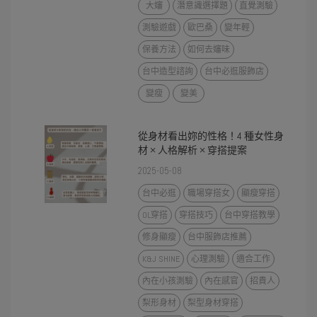
大嬸
潛意識選擇題
直覺測驗
測驗遊戲
歐巴桑
變年輕
保養方法
如何去嬸味
台中造型諮詢
台中必逛服飾店
變瘦
變美
從身材看出妳的性格！4 種女性身
材 × 人格解析 × 穿搭提案
2025-05-08
台中必逛
職場穿搭女
顯瘦穿搭
OL穿搭
穿搭技巧
台中穿搭教學
修身顯瘦
台中服飾店推薦
K&J SHINE
心理測驗
適合工作
內在小孩測驗
內在感官
招貴人
梨形身材
梨型身材穿搭