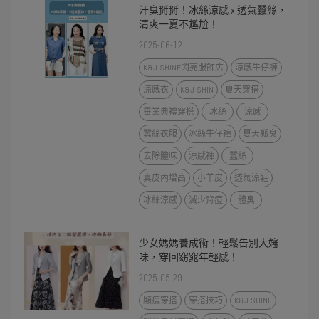
汗臭掰掰！冰絲涼感 x 透氣蠶絲，
清爽一夏不尷尬！
2025-06-12
K&J SHINE閃亮服飾店
涼感牛仔褲
涼感衣
K&J SHIN
夏天穿搭
畢業典禮穿搭
冰絲
涼感
蠶絲衣服
冰絲牛仔褲
夏天狐臭
去除體味
涼感褲
蠶絲
真皮內增高
小羊皮
透氣涼鞋
冰絲涼感
滅少背痘
體臭
少女媽媽養成術！輕鬆告別大嬸
味，穿回窈窕年輕感！
2025-05-29
顯瘦穿搭
穿搭技巧
K&J SHINE