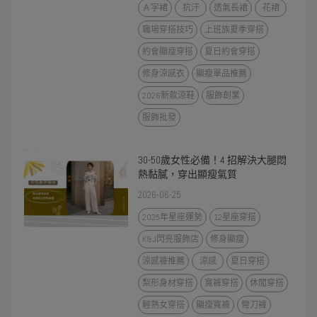
Ａ字裙
抗汗
透氣長裙
花裙
職場穿搭技巧
上班族夏季穿搭
約會顯瘦穿搭
夏日約會穿搭
修身涼感衣
顯瘦單品推薦
2026新款涼鞋
服飾創業
服飾批發
30-50歲女性必備！4 招解決大腿悶
熱黏膩，穿出顯瘦氣質
2026-06-25
2025年星座運勢
12星座穿搭
K&J閃亮服飾店
修身顯瘦
涼感褲推薦
涼感
夏日穿搭
梨形身材穿搭
寬褲穿搭
休閒穿搭
輕熟女穿搭
顯瘦寬褲
彎刀褲