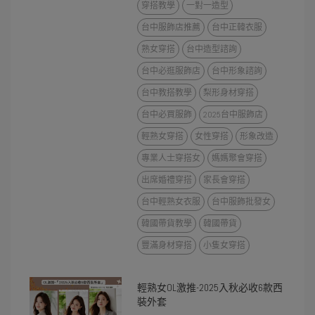
穿搭教學
一對一造型
台中服飾店推薦
台中正韓衣服
熟女穿搭
台中造型諮詢
台中必逛服飾店
台中形象諮詢
台中教搭教學
梨形身材穿搭
台中必買服飾
2025台中服飾店
輕熟女穿搭
女性穿搭
形象改造
專業人士穿搭女
媽媽聚會穿搭
出席婚禮穿搭
家長會穿搭
台中輕熟女衣服
台中服飾批發女
韓國帶貨教學
韓國帶貨
豐滿身材穿搭
小隻女穿搭
輕熟女OL激推-2025入秋必收6款西
裝外套