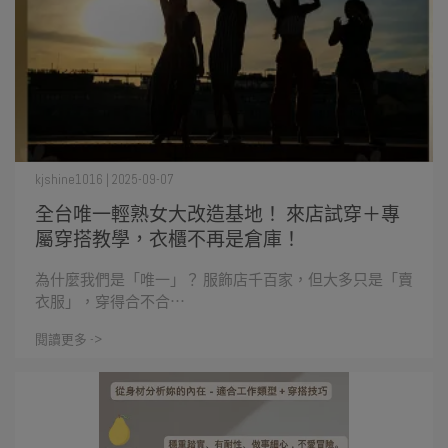
kjshine1016 | 2025-09-07
全台唯一輕熟女大改造基地！ 來店試穿＋專
屬穿搭教學，衣櫃不再是倉庫！
為什麼我們是「唯一」？ 服飾店千百家，但大多只是「賣
衣服」，穿得合不合⋯
閱讀更多 ->