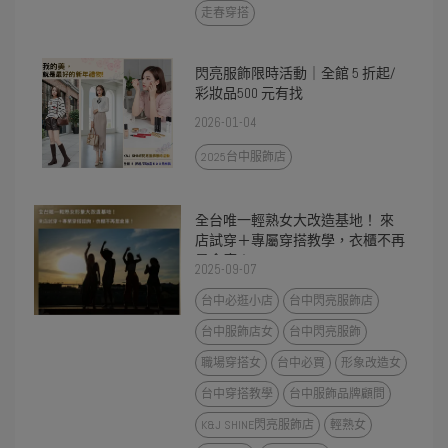
走春穿搭
閃亮服飾限時活動｜全館 5 折起/
彩妝品500 元有找
2026-01-04
2025台中服飾店
全台唯一輕熟女大改造基地！ 來
店試穿＋專屬穿搭教學，衣櫃不再
是倉庫！
2025-09-07
台中必逛小店
台中閃亮服飾店
台中服飾店女
台中閃亮服飾
職場穿搭女
台中必買
形象改造女
台中穿搭教學
台中服飾品牌顧問
K&J SHINE閃亮服飾店
輕熟女