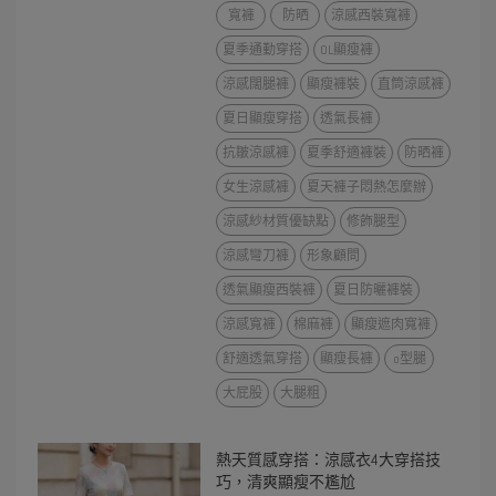
寬褲
防晒
涼感西裝寬褲
夏季通勤穿搭
OL顯瘦褲
涼感闊腿褲
顯瘦褲裝
直筒涼感褲
夏日顯瘦穿搭
透氣長褲
抗皺涼感褲
夏季舒適褲裝
防晒褲
女生涼感褲
夏天褲子悶熱怎麼辦
涼感紗材質優缺點
修飾腿型
涼感彎刀褲
形象顧問
透氣顯瘦西裝褲
夏日防曬褲裝
涼感寬褲
棉麻褲
顯瘦遮肉寬褲
舒適透氣穿搭
顯瘦長褲
o型腿
大屁股
大腿粗
熱天質感穿搭：涼感衣4大穿搭技
巧，清爽顯瘦不尷尬