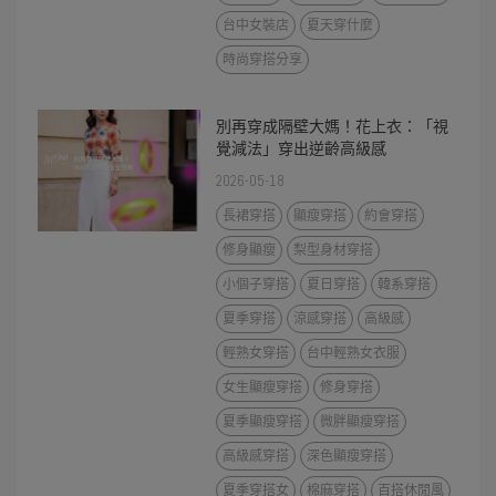
台中女裝店
夏天穿什麼
時尚穿搭分享
別再穿成隔壁大媽！花上衣：「視
覺減法」穿出逆齡高級感
2026-05-18
長裙穿搭
顯瘦穿搭
約會穿搭
修身顯瘦
梨型身材穿搭
小個子穿搭
夏日穿搭
韓系穿搭
夏季穿搭
涼感穿搭
高級感
輕熟女穿搭
台中輕熟女衣服
女生顯瘦穿搭
修身穿搭
夏季顯瘦穿搭
微胖顯瘦穿搭
高級感穿搭
深色顯瘦穿搭
夏季穿搭女
棉麻穿搭
百搭休閒風