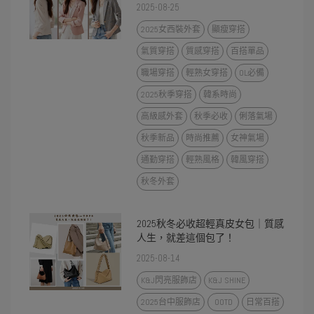
2025-08-25
2025女西裝外套
顯瘦穿搭
氣質穿搭
質感穿搭
百搭單品
職場穿搭
輕熟女穿搭
OL必備
2025秋季穿搭
韓系時尚
高級感外套
秋季必收
俐落氣場
秋季新品
時尚推薦
女神氣場
通勤穿搭
輕熟風格
韓風穿搭
秋冬外套
2025秋冬必收超輕真皮女包｜質感
人生，就差這個包了！
2025-08-14
K&J閃亮服飾店
K&J SHINE
2025台中服飾店
OOTD
日常百搭