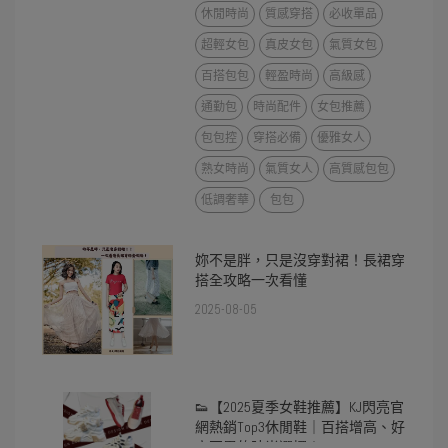
休閒時尚
質感穿搭
必收單品
超輕女包
真皮女包
氣質女包
百搭包包
輕盈時尚
高級感
通勤包
時尚配件
女包推薦
包包控
穿搭必備
優雅女人
熟女時尚
氣質女人
高質感包包
低調奢華
包包
妳不是胖，只是沒穿對裙！長裙穿
搭全攻略一次看懂
2025-08-05
👟【2025夏季女鞋推薦】KJ閃亮官
網熱銷Top3休閒鞋｜百搭增高、好
穿不累的時尚選擇！