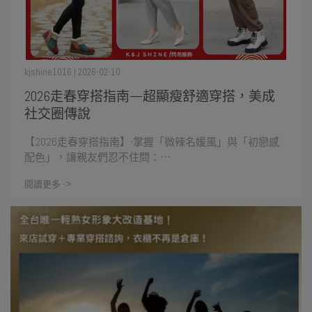
kjshine1016 | 2026-02-10
2026走春穿搭指南—超顯瘦舒適穿搭，美成
社交圈傳說
【2026走春穿搭指南】-掌握「微辣名媛風」與「初戀感
配色」，讓親友們忍不住問：⋯
閱讀更多 ->