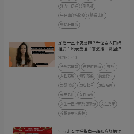
彈力牛仔褲
喇叭褲
牛仔褲穿搭顯瘦
腿長比例
樂福鞋推薦
頭髮一直掉怎麼辦？千位素人口碑
推薦：地表最強＂養髮組＂救回妳
的髮量與青春
2026-03-10
洗髮精推薦
母親節禮物
落髮
女性落髮
懷孕落髮
髮量變少
頭髮稀疏
頭皮救星
頭皮按摩
頭皮老化
女性掉髮
女生一直掉頭髮怎麼辦
女生禿頭
掉髮專用洗髮精
2026走春穿搭指南—超顯瘦舒適穿