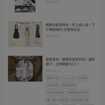
2025-07-25
媽媽也能很時尚！早上送小孩、下
午喝咖啡的1日穿搭日記
2025-07-13
梨型身材、蘋果型身型別怕！選對
褲子，立即顯瘦5公斤！
2025-07-10
顯瘦穿搭
K&J SHINE
涼感褲
梨型身材
蘋果型身材
梨形身材穿搭
蘋果型身材穿搭
遮小腹
遮屁股
梨型女孩必看