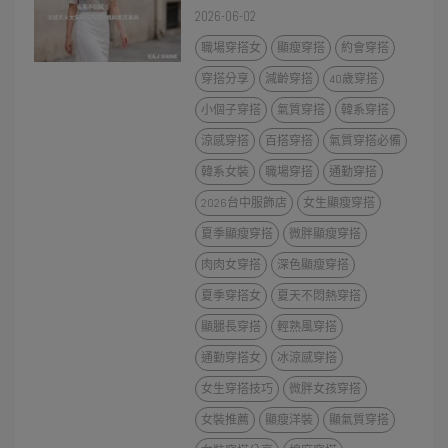
2026-06-02
職場穿搭女
顯瘦穿搭
約會穿搭
穿搭分享
減齡穿搭
40歲穿搭
小個子穿搭
氣質穿搭
韓系穿搭
涼感穿搭
百搭穿搭
氣質穿搭必備
韓系女裝
職場穿搭
通勤穿搭
2026台中服飾店
女生顯瘦穿搭
夏季顯瘦穿搭
微胖顯瘦穿搭
肉肉女穿搭
深色顯瘦穿搭
夏季穿搭女
夏天不悶熱穿搭
顯腿長穿搭
輕熟風穿搭
通勤穿搭女
冰涼感穿搭
女生穿搭技巧
微胖女孩穿搭
女裝推薦
顯瘦洋裝
顯氣質穿搭