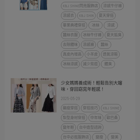
K&J SHINE閃亮服飾店
涼感牛仔褲
涼感衣
K&J SHIN
夏天穿搭
畢業典禮穿搭
冰絲
涼感
蠶絲衣服
冰絲牛仔褲
夏天狐臭
去除體味
涼感褲
蠶絲
真皮內增高
小羊皮
透氣涼鞋
冰絲涼感
滅少背痘
體臭
少女媽媽養成術！輕鬆告別大嬸
味，穿回窈窕年輕感！
2025-05-29
顯瘦穿搭
穿搭技巧
K&J SHINE
梨型身材穿搭
中年味
歐巴桑
變年輕
台中造型諮詢
台中必逛服飾店
變瘦
變美