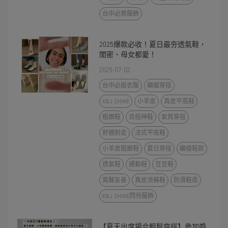
台中必買服飾
2025爆款必收！夏日最夯透氣鞋，
閨密、母女都愛！
2025-07-02
台中必逛衣服
顯瘦穿搭
K&J SHINE
小羊皮
真皮平底鞋
粗跟鞋
百搭神鞋
氣質穿搭
舒適耐走
法式平底鞋
小羊皮粗跟鞋
夏日穿搭
顯瘦鞋款
透氣鞋
通勤鞋
豆豆鞋
寬腳友善
真皮流蘇鞋
防滑鞋底
K&J SHINE閃亮服飾
【夏天出席場合輕鬆穿搭】參加婚