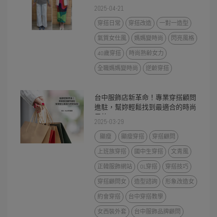
2025-04-21
穿搭日常
穿搭改造
一對一造型
氣質女仕風
媽媽變時尚
閃亮風格
40歲穿搭
時尚熟齢女力
全職媽媽變時尚
逆齡穿搭
台中服飾店新革命！專業穿搭顧問
進駐，幫妳輕鬆找到最適合的時尚
風格!
2025-03-29
顯瘦
顯瘦穿搭
穿搭顧問
上班族穿搭
國中生穿搭
文青風
正韓服飾網站
OL穿搭
穿搭技巧
穿搭顧問女
造型諮詢
形象改造女
約會穿搭
台中穿搭教學
女西裝外套
台中服飾品牌顧問