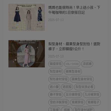
媽媽也能很時尚！早上送小孩、下
午喝咖啡的1日穿搭日記
2025-07-13
梨型身材、蘋果型身型別怕！選對
褲子，立即顯瘦5公斤！
2025-07-10
顯瘦穿搭
K&J SHINE
涼感褲
梨型身材
蘋果型身材
梨形身材穿搭
蘋果型身材穿搭
遮小腹
遮屁股
梨型女孩必看
褲子穿搭
五分褲穿搭
九分褲穿搭
雪紡洋裝穿搭
寬褲穿搭
寬褲鞋子
工裝褲
棉褲
梨型身材減肥