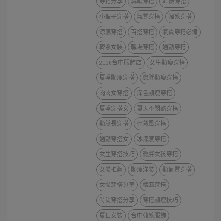
穿搭分享
減齡穿搭
40歲穿搭
小個子穿搭
氣質穿搭
韓系穿搭
涼感穿搭
百搭穿搭
氣質穿搭必備
韓系女裝
職場穿搭
通勤穿搭
2026台中服飾店
女生顯瘦穿搭
夏季顯瘦穿搭
微胖顯瘦穿搭
肉肉女穿搭
深色顯瘦穿搭
夏季穿搭女
夏天不悶熱穿搭
顯腿長穿搭
輕熟風穿搭
通勤穿搭女
冰涼感穿搭
女生穿搭技巧
微胖女孩穿搭
女裝推薦
顯瘦洋裝
顯氣質穿搭
女裝穿搭分享
棉麻穿搭
時尚穿搭分享
穿搭顯瘦技巧
夏日女裝
台中韓系服飾