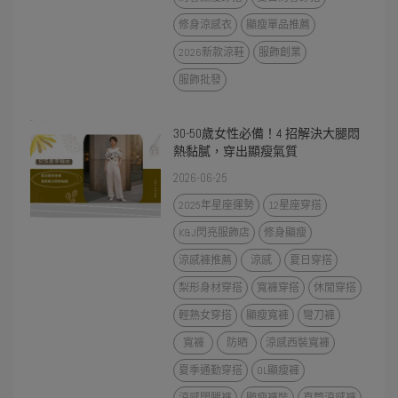
修身涼感衣
顯瘦單品推薦
2026新款涼鞋
服飾創業
服飾批發
30-50歲女性必備！4 招解決大腿悶
熱黏膩，穿出顯瘦氣質
2026-06-25
2025年星座運勢
12星座穿搭
K&J閃亮服飾店
修身顯瘦
涼感褲推薦
涼感
夏日穿搭
梨形身材穿搭
寬褲穿搭
休閒穿搭
輕熟女穿搭
顯瘦寬褲
彎刀褲
寬褲
防晒
涼感西裝寬褲
夏季通勤穿搭
OL顯瘦褲