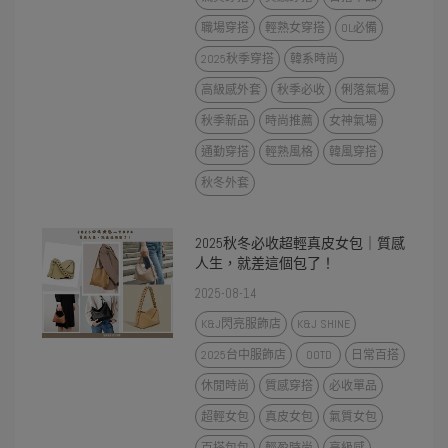
職場穿搭
輕熟女穿搭
OL必備
2025秋季穿搭
韓系時尚
高級感外套
秋季必收
俐落氣場
秋季新品
時尚推薦
女神氣場
通勤穿搭
輕熟風格
韓風穿搭
秋冬外套
2025秋冬必收超輕真皮女包｜質感
人生，就差這個包了！
2025-08-14
K&J閃亮服飾店
K&J SHINE
2025台中服飾店
OOTD
日常百搭
休閒時尚
質感穿搭
必收單品
超輕女包
真皮女包
氣質女包