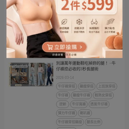
簡單穿搭變好看
高級感穿搭
歐美穿搭風格
女生時尚穿搭
深色顯瘦穿搭
亮色穿搭技巧
多巴胺穿搭
顯瘦配色
穿搭減肥法
V領顯瘦
顯瘦上衣推薦
遮肉穿搭技巧
不顯胖穿搭
別讓萬年運動鞋吃掉妳的腿！ --牛
仔褲控必收的3秒長腿術
2026-03-14
牛仔褲穿搭
顯瘦穿搭
上班族穿搭
牛仔褲
顯瘦牛仔褲
輕熟女穿搭
逆齡
牛仔寬褲
透氣牛仔褲
彈力牛仔褲
喇叭褲
牛仔褲穿搭顯瘦
腿長比例