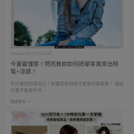
kjshine1016 | 2025-04-27
今夏最懂穿！閃亮教妳如何把單寧風穿出時
髦+涼感！
牛仔褲別悶壞自己！好版型及材質才能穿出高瘦美！ 誰說
炎夏不能穿牛仔⋯
閱讀更多 ->