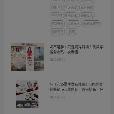
百搭包包
輕盈時尚
高級感
通勤包
時尚配件
女包推薦
包包控
穿搭必備
優雅女人
熟女時尚
氣質女人
高質感包包
低調奢華
包包
妳不是胖，只是沒穿對裙！長裙穿
搭全攻略一次看懂
2025-08-05
👟【2025夏季女鞋推薦】KJ閃亮官
網熱銷Top3休閒鞋｜百搭增高、好
穿不累的時尚選擇！
2025-07-25