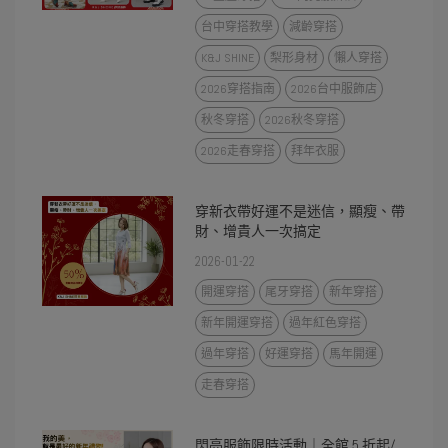
台中穿搭教學
減齡穿搭
K&J SHINE
梨形身材
懶人穿搭
2026穿搭指南
2026台中服飾店
秋冬穿搭
2026秋冬穿搭
2026走春穿搭
拜年衣服
穿新衣帶好運不是迷信，顯瘦、帶
財、增貴人一次搞定
2026-01-22
開運穿搭
尾牙穿搭
新年穿搭
新年開運穿搭
過年紅色穿搭
過年穿搭
好運穿搭
馬年開運
走春穿搭
閃亮服飾限時活動｜全館 5 折起/