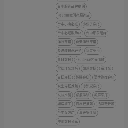
台中服飾品牌顧問
K&J SHINE閃亮服飾店
台中小店必逛
小個子穿搭
台中必逛服飾店
台中形象諮詢
洋裝穿搭
夏天洋裝穿搭
長洋裝搭配鞋子
氣質穿搭
夏日穿搭
K&J SHINE閃亮服飾
雪紡洋裝穿搭
韓系穿搭
長洋裝
百搭穿搭
微胖穿搭
夏季顯瘦穿搭
女生穿搭推薦
冰涼感穿搭
女裝推薦
顯瘦洋裝
棉麻穿搭
顯瘦褲子
真皮鞋推薦
透氣鞋推薦
台中女裝店
夏天穿什麼
時尚穿搭分享