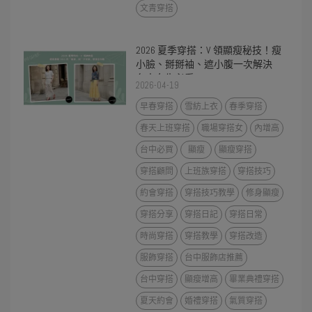
文青穿搭
2026 夏季穿搭：V 領顯瘦秘技！瘦
小臉、掰掰袖、遮小腹一次解決
台中女生必看
2026-04-19
早春穿搭
雪紡上衣
春季穿搭
春天上班穿搭
職場穿搭女
內增高
台中必買
顯瘦
顯瘦穿搭
穿搭顧問
上班族穿搭
穿搭技巧
約會穿搭
穿搭技巧教學
修身顯瘦
穿搭分享
穿搭日記
穿搭日常
時尚穿搭
穿搭教學
穿搭改造
服飾穿搭
台中服飾店推薦
台中穿搭
顯瘦增高
畢業典禮穿搭
夏天約會
婚禮穿搭
氣質穿搭