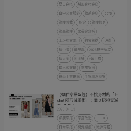
夏日穿搭
梨形身材穿搭
台中必買服飾
韓系穿搭
OOTD
顯瘦剪裁
約會
顯瘦修身
顯高顯瘦
家長會穿搭
上班約會兩用
約會首選
涼鞋
瘦小臉
學院風
2026夏季新款
瘦大腿
掰掰袖
v領上衣
情人節穿搭
畢旅穿搭
夏季上衣推薦
手臂粗怎麼穿
【微胖穿搭聖經】不挑身材的「T-
shirt 隱形減重術」：靠 3 招視覺減
重5公斤！
2026-04-13
顯瘦穿搭
穿搭改造
OOTD
日常穿搭
視覺顯瘦
微胖穿搭