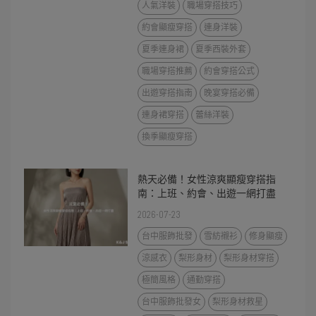
人氣洋裝
職場穿搭技巧
約會顯瘦穿搭
連身洋裝
夏季連身裙
夏季西裝外套
職場穿搭推薦
約會穿搭公式
出遊穿搭指南
晚宴穿搭必備
連身裙穿搭
蕾絲洋裝
換季顯瘦穿搭
熱天必備！女性涼爽顯瘦穿搭指
南：上班、約會、出遊一網打盡
2026-07-23
台中服飾批發
雪紡襯衫
修身顯瘦
涼感衣
梨形身材
梨形身材穿搭
極簡風格
通勤穿搭
台中服飾批發女
梨形身材救星