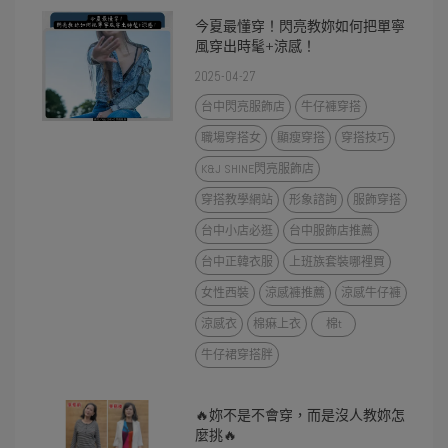
今夏最懂穿！閃亮教妳如何把單寧
風穿出時髦+涼感！
2025-04-27
台中閃亮服飾店
牛仔褲穿搭
職場穿搭女
顯瘦穿搭
穿搭技巧
K&J SHINE閃亮服飾店
穿搭教學網站
形象諮詢
服飾穿搭
台中小店必逛
台中服飾店推薦
台中正韓衣服
上班族套裝哪裡買
女性西裝
涼感褲推薦
涼感牛仔褲
涼感衣
棉痳上衣
棉t
牛仔裙穿搭胖
🔥妳不是不會穿，而是沒人教妳怎
麼挑🔥