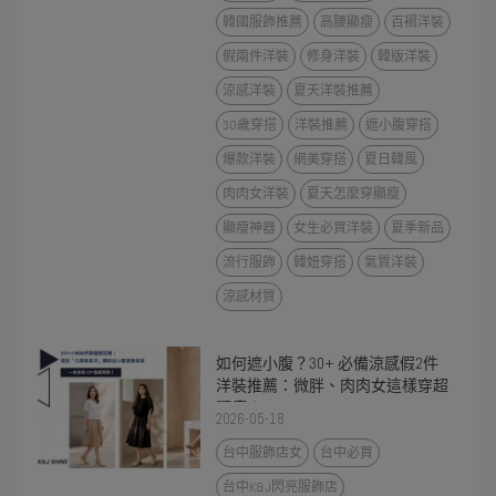
韓國服飾推薦
高腰顯瘦
百褶洋裝
假兩件洋裝
修身洋裝
韓版洋裝
涼感洋裝
夏天洋裝推薦
30歲穿搭
洋裝推薦
遮小腹穿搭
爆款洋裝
網美穿搭
夏日韓風
肉肉女洋裝
夏天怎麼穿顯瘦
顯瘦神器
女生必買洋裝
夏季新品
流行服飾
韓妞穿搭
氣質洋裝
涼感材質
如何遮小腹？30+ 必備涼感假2件
洋裝推薦：微胖、肉肉女這樣穿超
顯瘦！
2026-05-18
台中服飾店女
台中必買
台中K&J閃亮服飾店