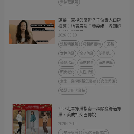
樂福鞋推薦
頭髮一直掉怎麼辦？千位素人口碑
推薦：地表最強＂養髮組＂救回妳
的髮量與青春
2026-03-10
洗髮精推薦
母親節禮物
落髮
女性落髮
懷孕落髮
髮量變少
頭髮稀疏
頭皮救星
頭皮按摩
頭皮老化
女性掉髮
女生一直掉頭髮怎麼辦
女生禿頭
掉髮專用洗髮精
2026走春穿搭指南—超顯瘦舒適穿
搭，美成社交圈傳說
2026-02-10
12星座穿搭
K&J閃亮服飾店