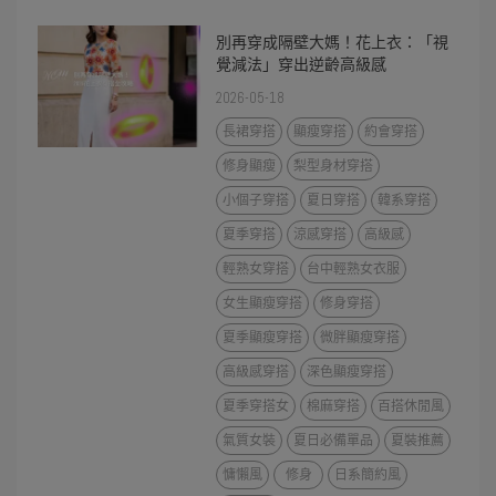
別再穿成隔壁大媽！花上衣：「視
覺減法」穿出逆齡高級感
2026-05-18
長裙穿搭
顯瘦穿搭
約會穿搭
修身顯瘦
梨型身材穿搭
小個子穿搭
夏日穿搭
韓系穿搭
夏季穿搭
涼感穿搭
高級感
輕熟女穿搭
台中輕熟女衣服
女生顯瘦穿搭
修身穿搭
夏季顯瘦穿搭
微胖顯瘦穿搭
高級感穿搭
深色顯瘦穿搭
夏季穿搭女
棉麻穿搭
百搭休閒風
氣質女裝
夏日必備單品
夏裝推薦
慵懶風
修身
日系簡約風