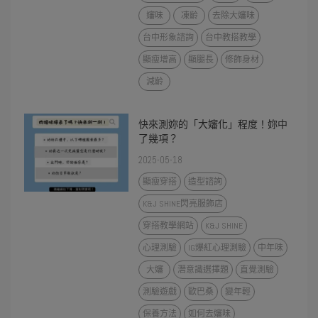
嬸味
凍齡
去除大嬸味
台中形象諮詢
台中教搭教學
顯瘦增高
顯腿長
修飾身材
減齡
快來測妳的「大嬸化」程度！妳中
了幾項？
2025-05-18
顯瘦穿搭
造型諮詢
K&J SHINE閃亮服飾店
穿搭教學網站
K&J SHINE
心理測驗
IG爆紅心理測驗
中年味
大嬸
潛意識選擇題
直覺測驗
測驗遊戲
歐巴桑
變年輕
保養方法
如何去嬸味