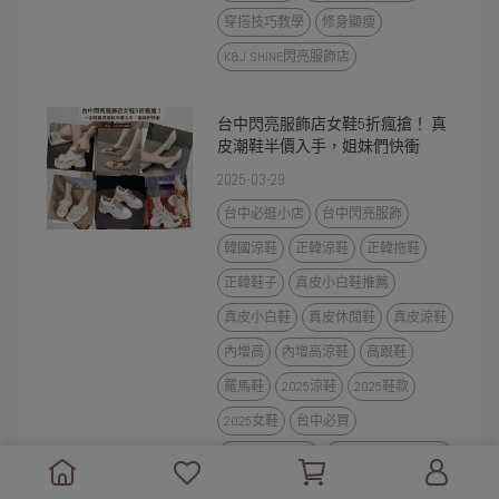
穿搭技巧教學
修身顯瘦
K&J SHINE閃亮服飾店
台中閃亮服飾店女鞋5折瘋搶！ 真
皮潮鞋半價入手，姐妹們快衝
2025-03-29
台中必逛小店
台中閃亮服飾
韓國涼鞋
正韓涼鞋
正韓拖鞋
正韓鞋子
真皮小白鞋推薦
真皮小白鞋
真皮休閒鞋
真皮涼鞋
內增高
內增高涼鞋
高跟鞋
羅馬鞋
2025涼鞋
2025鞋款
2025女鞋
台中必買
K&J閃亮服飾店
台中K&J閃亮服飾店