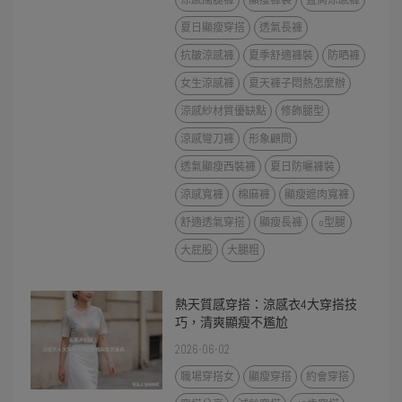
涼感闊腿褲
顯瘦褲裝
直筒涼感褲
夏日顯瘦穿搭
透氣長褲
抗皺涼感褲
夏季舒適褲裝
防晒褲
女生涼感褲
夏天褲子悶熱怎麼辦
涼感紗材質優缺點
修飾腿型
涼感彎刀褲
形象顧問
透氣顯瘦西裝褲
夏日防曬褲裝
涼感寬褲
棉麻褲
顯瘦遮肉寬褲
舒適透氣穿搭
顯瘦長褲
o型腿
大屁股
大腿粗
熱天質感穿搭：涼感衣4大穿搭技
巧，清爽顯瘦不尷尬
2026-06-02
職場穿搭女
顯瘦穿搭
約會穿搭