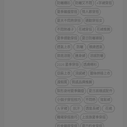
防曬襯衫
防曬又不悶
A字裙穿搭
夏季顯瘦穿搭
情人節穿搭
夏天不悶熱穿搭
通勤穿搭女
不悶熱褲子
花裙穿搭
花裙推薦
夏季通勤穿搭
夏日防曬褲裝
透氣上衣
防曬
親膚透氣
厚底涼鞋
連身裙
涼感防曬
2026 夏季穿搭
透膚襯衫
亞麻上衣
涼感裙
蕾絲拼接上衣
渡假風
質感品牌推薦
梨形身材夏季顯瘦
夏日高級感配件
小個子穿搭技巧
不悶熱
寬鬆裙
Ａ字裙
抗汗
透氣長裙
花裙
職場穿搭技巧
上班族夏季穿搭
約會顯瘦穿搭
夏日約會穿搭