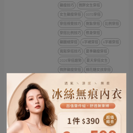
顯瘦技巧
微胖女生穿搭
女生顯瘦穿搭
OOTD穿搭
穿搭視覺技巧
側紮穿搭
比例穿搭
穿搭比例技巧
修身穿搭
顯腿細穿搭
A字裙穿搭
A字褲穿搭
寬鬆穿搭技巧
夏季顯瘦穿搭
2026穿搭趨勢
夏天穿搭女生
微胖顯瘦穿搭
棉花糖女孩穿搭
肉肉女穿搭
屁股大穿搭
小腹遮肉穿搭
穿搭顯瘦法
女生穿搭教學
T恤穿搭技巧
T恤顯瘦
T恤穿搭
服飾搭配技巧
女生穿搭靈感
下半身顯瘦
腿粗穿搭
穿搭顯高顯瘦