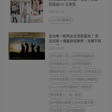
彩妝品500 元有找
2026-01-04
2025台中服飾店
全台唯一輕熟女大改造基地！ 來
店試穿＋專屬穿搭教學，衣櫃不再
是倉庫！
2025-09-07
台中必逛小店
台中閃亮服飾店
台中服飾店女
台中閃亮服飾
職場穿搭女
台中必買
形象改造女
台中穿搭教學
台中服飾品牌顧問
K&J SHINE閃亮服飾店
輕熟女
穿搭教學
一對一造型
台中服飾店推薦
台中正韓衣服
熟女穿搭
台中造型諮詢