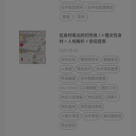
台中造型諮詢
台中必逛服飾店
變瘦
變美
從身材看出妳的性格！4 種女性身
材 × 人格解析 × 穿搭提案
2025-05-08
台中必逛
職場穿搭女
顯瘦穿搭
OL穿搭
穿搭技巧
台中穿搭教學
修身顯瘦
台中服飾店推薦
K&J SHINE
心理測驗
適合工作
內在小孩測驗
內在感官
招貴人
梨形身材
梨型身材穿搭
小個子穿搭
台中穿搭
棉花糖穿搭
熟女穿搭