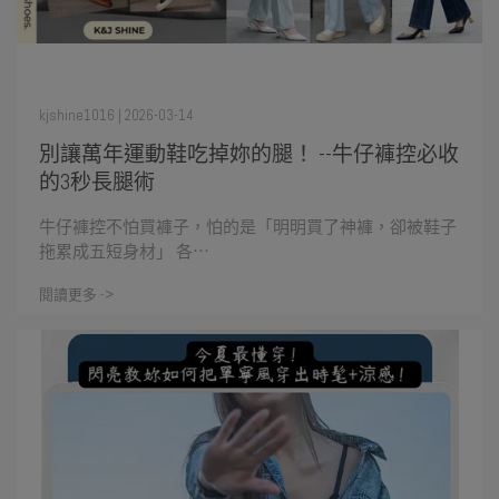
kjshine1016 | 2026-03-14
別讓萬年運動鞋吃掉妳的腿！ --牛仔褲控必收
的3秒長腿術
牛仔褲控不怕買褲子，怕的是「明明買了神褲，卻被鞋子
拖累成五短身材」 各⋯
閱讀更多 ->