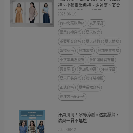
禮、小孩畢業典禮、謝師宴、宴會
聚餐~給妳滿滿穿搭靈感!
2025-06-19
台中閃亮服飾店
夏天穿搭
畢業典禮穿搭
夏天約會
重要場合穿搭
夏天赴約
夏天婚禮
婚禮穿搭
參加婚禮
參加畢業典禮
小孩畢典怎麼穿
參加謝師宴穿搭
宴會穿搭
參加謝師宴
洋裝穿搭
夏天洋裝穿搭
短洋裝禮服
正式穿搭
夏季長裙穿搭
長洋裝搭配鞋子
汗臭掰掰！冰絲涼感 x 透氣蠶絲，
清爽一夏不尷尬！
2025-06-12