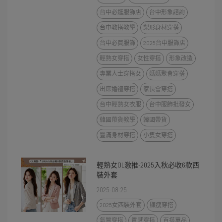
台中必逛服飾店
台中形象諮詢
台中教搭教學
梨形身材穿搭
台中必買服飾
2025台中服飾店
輕熟女穿搭
女性穿搭
形象改造
專業人士穿搭女
媽媽聚會穿搭
出席婚禮穿搭
家長會穿搭
台中輕熟女衣服
台中服飾批發女
韓國帶貨教學
韓國帶貨
豐滿身材穿搭
小隻女穿搭
輕熟女OL激推-2025入秋必收6款西
裝外套
2025-08-25
2025女西裝外套
顯瘦穿搭
氣質穿搭
質感穿搭
百搭單品