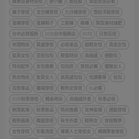
蘋果型身材穿搭
遮小腹
遮屁股
梨型女孩必看
褲子穿搭
五分褲穿搭
九分褲穿搭
雪紡洋裝穿搭
寬褲穿搭
寬褲鞋子
工裝褲
棉褲
梨型身材減肥
台中必買服飾
2025台中服飾店
OOTD
日常百搭
休閒時尚
質感穿搭
必收單品
超輕女包
真皮女包
氣質女包
百搭包包
輕盈時尚
高級感
通勤包
時尚配件
女包推薦
包包控
穿搭必備
優雅女人
熟女時尚
氣質女人
高質感包包
低調奢華
包包
百搭單品
職場穿搭
輕熟女穿搭
OL必備
2025秋季穿搭
韓系時尚
高級感外套
秋季必收
俐落氣場
秋季新品
時尚推薦
女神氣場
通勤穿搭
輕熟風格
韓風穿搭
秋冬外套
輕熟女
穿搭教學
女性穿搭
形象改造
專業人士穿搭女
媽媽聚會穿搭