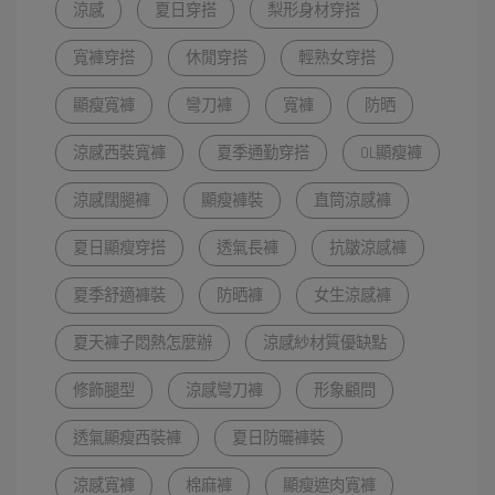
涼感
夏日穿搭
梨形身材穿搭
寬褲穿搭
休閒穿搭
輕熟女穿搭
顯瘦寬褲
彎刀褲
寬褲
防晒
涼感西裝寬褲
夏季通勤穿搭
OL顯瘦褲
涼感闊腿褲
顯瘦褲裝
直筒涼感褲
夏日顯瘦穿搭
透氣長褲
抗皺涼感褲
夏季舒適褲裝
防晒褲
女生涼感褲
夏天褲子悶熱怎麼辦
涼感紗材質優缺點
修飾腿型
涼感彎刀褲
形象顧問
透氣顯瘦西裝褲
夏日防曬褲裝
涼感寬褲
棉麻褲
顯瘦遮肉寬褲