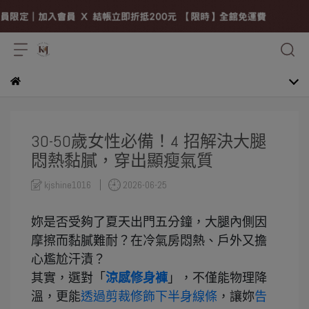
30-50歲女性必備！4 招解決大腿
悶熱黏膩，穿出顯瘦氣質
kjshine1016
2026-06-25
妳是否受夠了夏天出門五分鐘，大腿內側因
摩擦而黏膩難耐？在冷氣房悶熱、戶外又擔
心尷尬汗漬？
其實，選對「
涼感修身褲
」，不僅能物理降
溫，更能
透過剪裁修飾下半身線條
，讓妳
告