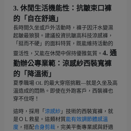
3. 休閒生活機能性：抗皺束口褲
的「自在舒適」
長時間久坐或戶外活動時，褲子因汗水變濕
起皺最狼狽。建議投資抗皺高科技涼感褲，
「挺而不硬」的面料特質，既能維持活動的
4. 通
靈活性，又能在休閒中保持優雅氣質。
勤辦公專業範：涼感紗西裝寬褲
的「降溫術」
夏季職場 OL 的最大穿搭挑戰—就是久坐及高
溫造成的悶熱。即使在外跑客戶，西裝褲也
穿不住呀！
這時，採用「
涼感紗
」技術的西裝寬褲，就
是ＯＬ救星。這類材質
能有效調節體感溫
度
，搭配
合身剪裁
，完美平衡專業感與舒適