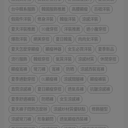
台中韓系服飾
韓國服飾推薦
高腰顯瘦
百褶洋裝
假兩件洋裝
修身洋裝
韓版洋裝
涼感洋裝
夏天洋裝推薦
30歲穿搭
洋裝推薦
遮小腹穿搭
爆款洋裝
網美穿搭
夏日韓風
肉肉女洋裝
夏天怎麼穿顯瘦
顯瘦神器
女生必買洋裝
夏季新品
流行服飾
韓妞穿搭
氣質洋裝
涼感材質
休閒穿搭
顯瘦寬褲
彎刀褲
寬褲
防晒
涼感西裝寬褲
夏季通勤穿搭
OL顯瘦褲
涼感闊腿褲
顯瘦褲裝
直筒涼感褲
夏日顯瘦穿搭
透氣長褲
抗皺涼感褲
夏季舒適褲裝
防晒褲
女生涼感褲
夏天褲子悶熱怎麼辦
涼感紗材質優缺點
修飾腿型
涼感彎刀褲
形象顧問
透氣顯瘦西裝褲