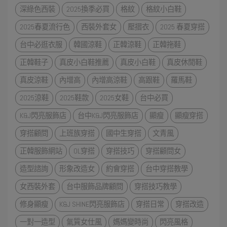
深綠色西裝
2025換季必買
格紋
格紋小白鞋
2025春夏流行色
西裝外套女
壓摺衣
2025 春夏穿搭
台中必逛衣服
韓國涼鞋
正韓涼鞋
正韓拖鞋
正韓鞋子
真皮小白鞋推薦
真皮小白鞋
真皮休閒鞋
真皮涼鞋
內增高
內增高涼鞋
高跟鞋
羅馬鞋
2025涼鞋
2025鞋款
2025女鞋
台中必買
K&J閃亮服飾店
台中K&J閃亮服飾店
顯瘦
顯瘦穿搭
穿搭顧問
上班族穿搭
國中生穿搭
文青風
正韓服飾網站
OL穿搭
穿搭技巧
穿搭顧問女
造型諮詢
形象改造女
約會穿搭
台中穿搭教學
女西裝外套
台中服飾品牌顧問
穿搭技巧教學
修身顯瘦
K&J SHINE閃亮服飾店
穿搭日常
穿搭改造
一對一造型
氣質女仕風
媽媽變時尚
閃亮風格