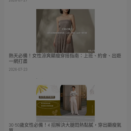
熱天必備！女性涼爽顯瘦穿搭指南：上班、約會、出遊
一網打盡
2026-07-23
30-50歲女性必備！4 招解決大腿悶熱黏膩，穿出顯瘦氣
質