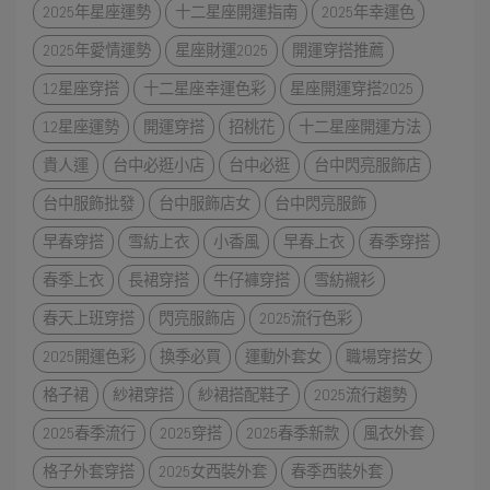
2025年星座運勢
十二星座開運指南
2025年幸運色
2025年愛情運勢
星座財運2025
開運穿搭推薦
12星座穿搭
十二星座幸運色彩
星座開運穿搭2025
12星座運勢
開運穿搭
招桃花
十二星座開運方法
貴人運
台中必逛小店
台中必逛
台中閃亮服飾店
台中服飾批發
台中服飾店女
台中閃亮服飾
早春穿搭
雪紡上衣
小香風
早春上衣
春季穿搭
春季上衣
長裙穿搭
牛仔褲穿搭
雪紡襯衫
春天上班穿搭
閃亮服飾店
2025流行色彩
2025開運色彩
換季必買
運動外套女
職場穿搭女
格子裙
紗裙穿搭
紗裙搭配鞋子
2025流行趨勢
2025春季流行
2025穿搭
2025春季新款
風衣外套
格子外套穿搭
2025女西裝外套
春季西裝外套