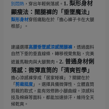
1. 梨形身材
別悶熱
，穿出年輕俐落感。
顯瘦法：闊腿褲的「垂墜魔法」
梨形身材
穿搭痛點在於「擔心褲子卡在大腿
根部」。
建議選擇
高腰垂墜感涼感闊腿褲
，透過面料
自然下垂的垂直線條，轉移視覺焦點，完美
2. 普通身材俐
遮蓋馬鞍肉與大腿贅肉。
落感：微彈直筒的「清爽哲學」
擔心涼感褲穿成「居家睡褲」？關鍵在於
「
剪裁挺度
」。選擇具備微彈性、立體直筒
剪裁的款式，能有效修飾小腿曲線。涼感科
技及棉痳等面料，都能加速排汗，維持全天
候乾爽。