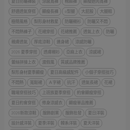
夏日防曬褲裝
涼感寬褲
棉麻褲
顯瘦遮肉寬褲
舒適透氣穿搭
顯瘦長褲
o型腿
大屁股
大腿粗
極簡風格
梨形身材救星
防曬襯衫
防曬又不悶
不悶熱褲子
花裙穿搭
花裙推薦
透氣上衣
防曬
親膚透氣
厚底涼鞋
連身裙
涼感防曬
2026 夏季穿搭
透膚襯衫
亞麻上衣
涼感裙
蕾絲拼接上衣
渡假風
質感品牌推薦
梨形身材夏季顯瘦
夏日高級感配件
小個子穿搭技巧
不悶熱
寬鬆裙
Ａ字裙
抗汗
透氣長裙
花裙
職場穿搭技巧
上班族夏季穿搭
約會顯瘦穿搭
夏日約會穿搭
修身涼感衣
顯瘦單品推薦
2026新款涼鞋
服飾創業
服飾批發
夏日洋裝
設計感洋裝
夏季洋裝
韓系洋裝
夏天洋裝