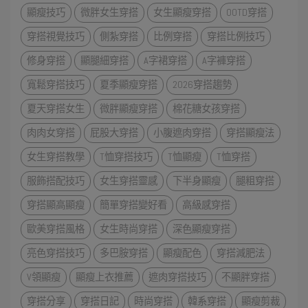
顯瘦技巧
微胖女生穿搭
女生顯瘦穿搭
OOTD穿搭
穿搭視覺技巧
側紮穿搭
比例穿搭
穿搭比例技巧
修身穿搭
顯腿細穿搭
A字裙穿搭
A字褲穿搭
寬鬆穿搭技巧
夏季顯瘦穿搭
2026穿搭趨勢
夏天穿搭女生
微胖顯瘦穿搭
棉花糖女孩穿搭
肉肉女穿搭
屁股大穿搭
小腹遮肉穿搭
穿搭顯瘦法
女生穿搭教學
T恤穿搭技巧
T恤顯瘦
T恤穿搭
服飾搭配技巧
女生穿搭靈感
下半身顯瘦
腿粗穿搭
穿搭顯高顯瘦
簡單穿搭變好看
高級感穿搭
歐美穿搭風格
女生時尚穿搭
深色顯瘦穿搭
亮色穿搭技巧
多巴胺穿搭
顯瘦配色
穿搭減肥法
V領顯瘦
顯瘦上衣推薦
遮肉穿搭技巧
不顯胖穿搭
穿搭分享
穿搭日記
時尚穿搭
韓系穿搭
顯瘦剪裁