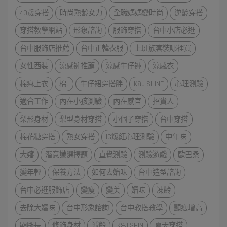
40歲穿搭
時尚熟齢女力
全職媽媽變時尚
逆齡穿搭
穿搭教學網站
形象諮詢
服飾穿搭
台中小店必逛
台中服飾店推薦
台中正韓衣服
上班族套裝哪裡買
女性西裝
涼感褲推薦
涼感牛仔褲
涼感衣
棉痳上衣
棉t
牛仔裙穿搭胖
K&J SHINE
心理測驗
適合工作
內在小孩測驗
內在感官
招貴人
梨形身材
梨型身材穿搭
小個子穿搭
台中穿搭
棉花糖穿搭
熟女穿搭
IG爆紅心理測驗
中年味
大嬸
潛意識選擇題
直覺測驗
測驗遊戲
歐巴桑
變年輕
保養方法
如何去嬸味
台中造型諮詢
台中必逛服飾店
變瘦
變美
嬸味
凍齡
去除大嬸味
台中形象諮詢
台中教搭教學
顯瘦增高
顯腿長
修飾身材
減齡
K&J SHIN
夏天穿搭