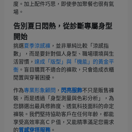
度。加上配件巧思，即使參加聚餐也很有氣
場。
告別夏日悶熱，從診斷專屬身型
開始
挑選
夏季涼感褲
，並非單純比較「涼感指
數」，而是要針對個人身型、職場環境與生
活習慣，
達成「版型」與「機能」的黃金平
衡
。盲目購買不適合的褲款，只會造成衣櫃
閒置與穿著困擾。
作為
專業形象顧問
，
閃亮服飾
不只是販售褲
裝，而是透過「身型測量與色彩分析」，為
您篩選出最具修飾度、透氣科技面料的命定
褲裝。我們堅持協助客戶在任何年齡，都能
享受高效率高ＣＰ值，又能精準滿足您需求
的
質感穿搭服務
。