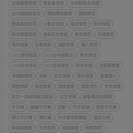
出席婚禮穿搭
家長會穿搭
台中輕熟女衣服
台中服飾批發女
韓國帶貨教學
韓國帶貨
豐滿身材穿搭
小隻女穿搭
尾牙穿搭
新年穿搭
新年開運穿搭
過年紅色穿搭
過年穿搭
好運穿搭
馬年開運
走春穿搭
減齡穿搭
懶人穿搭
2026穿搭指南
2026台中服飾店
秋冬穿搭
2026秋冬穿搭
2026走春穿搭
拜年衣服
洗髮精推薦
母親節禮物
落髮
女性落髮
懷孕落髮
髮量變少
頭髮稀疏
頭皮救星
頭皮按摩
頭皮老化
女性掉髮
女生一直掉頭髮怎麼辦
女生禿頭
掉髮專用洗髮精
牛仔褲
顯瘦牛仔褲
逆齡
牛仔寬褲
透氣牛仔褲
彈力牛仔褲
喇叭褲
牛仔褲穿搭顯瘦
腿長比例
樂福鞋推薦
日常穿搭
視覺顯瘦
微胖穿搭