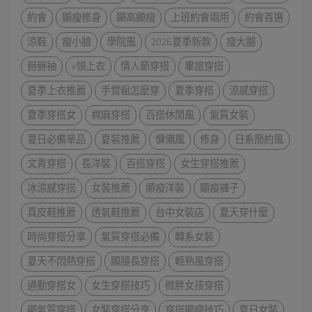
約會
顯瘦修身
顯高顯瘦
上班約會兩用
約會首選
涼鞋
瘦小臉
學院風
2026夏季新款
瘦大腿
掰掰袖
v領上衣
情人節穿搭
畢旅穿搭
夏季上衣推薦
手臂粗怎麼穿
夏季穿搭
涼感穿搭
夏季穿搭女
棉麻穿搭
百搭休閒風
氣質女裝
夏日必備單品
夏裝推薦
慵懶風
修身
日系簡約風
文青穿搭
長洋裝
百搭穿搭
女生穿搭推薦
冰涼感穿搭
女裝推薦
顯瘦洋裝
顯瘦褲子
真皮鞋推薦
透氣鞋推薦
台中女裝店
夏天穿什麼
時尚穿搭分享
氣質穿搭必備
韓系女裝
夏天不悶熱穿搭
顯腿長穿搭
輕熟風穿搭
通勤穿搭女
女生穿搭技巧
微胖女孩穿搭
顯氣質穿搭
女裝穿搭分享
穿搭顯瘦技巧
夏日女裝