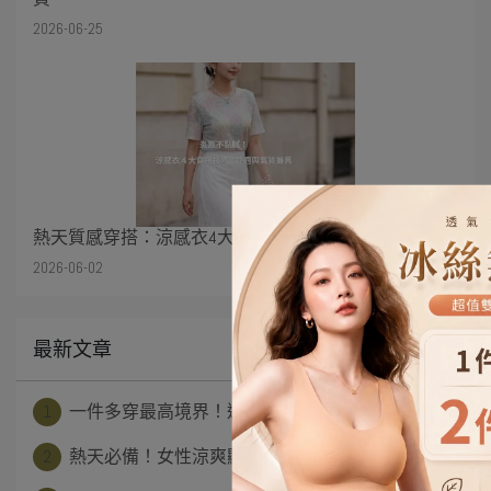
2026-06-25
熱天質感穿搭：涼感衣4大穿搭技巧，清爽顯瘦不尷尬
2026-06-02
最新文章
1
一件多穿最高境界！連身洋裝穿搭技巧：從炎⋯
2
熱天必備！女性涼爽顯瘦穿搭指南：上班、約⋯