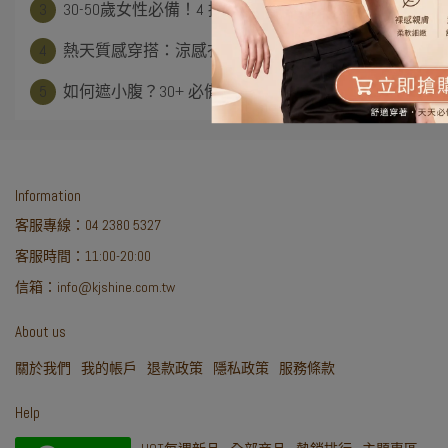
3
30-50歲女性必備！4 招解決大腿悶熱⋯
4
熱天質感穿搭：涼感衣4大穿搭技巧，清爽顯⋯
5
如何遮小腹？30+ 必備涼感假2件洋裝推⋯
Information
客服專線：04 2380 5327
客服時間：11:00-20:00
信箱：info@kjshine.com.tw
About us
關於我們
我的帳戶
退款政策
隱私政策
服務條款
Help