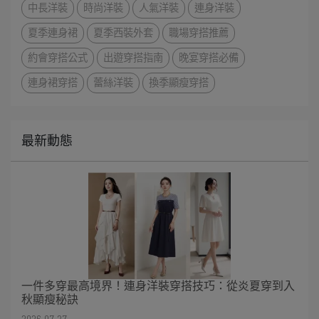
中長洋裝
時尚洋裝
人氣洋裝
連身洋裝
夏季連身裙
夏季西裝外套
職場穿搭推薦
約會穿搭公式
出遊穿搭指南
晚宴穿搭必備
連身裙穿搭
蕾絲洋裝
換季顯瘦穿搭
最新動態
一件多穿最高境界！連身洋裝穿搭技巧：從炎夏穿到入
秋顯瘦秘訣
2026-07-27