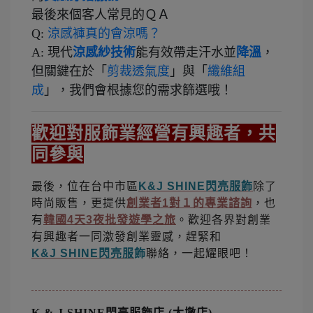
最後來個客人常見的ＱＡ
Q:
涼感褲真的會涼嗎？
A: 現代
涼感紗技術
能有效帶走汗水並
降溫
，
但關鍵在於「
剪裁透氣度
」與「
纖維組
成
」，我們會根據您的需求篩選哦！
歡迎對服飾業經營有興趣者，共
同參與
最後，位在台中市區
K&J
SHINE閃亮服飾
除了
時尚販售，更提供
創業者1對１的專業諮詢
，也
有
韓國4天3夜批發遊學之旅
。歡迎各界對創業
有興趣者一同激發創業靈感，趕緊和
K&J
SHINE閃亮服
飾
聯絡，一起耀眼吧！
K & J SHINE閃亮服飾店
(大墩
店)