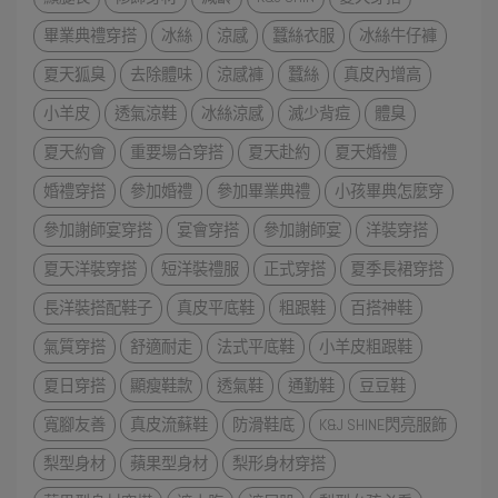
畢業典禮穿搭
冰絲
涼感
蠶絲衣服
冰絲牛仔褲
夏天狐臭
去除體味
涼感褲
蠶絲
真皮內增高
小羊皮
透氣涼鞋
冰絲涼感
滅少背痘
體臭
夏天約會
重要場合穿搭
夏天赴約
夏天婚禮
婚禮穿搭
參加婚禮
參加畢業典禮
小孩畢典怎麼穿
參加謝師宴穿搭
宴會穿搭
參加謝師宴
洋裝穿搭
夏天洋裝穿搭
短洋裝禮服
正式穿搭
夏季長裙穿搭
長洋裝搭配鞋子
真皮平底鞋
粗跟鞋
百搭神鞋
氣質穿搭
舒適耐走
法式平底鞋
小羊皮粗跟鞋
夏日穿搭
顯瘦鞋款
透氣鞋
通勤鞋
豆豆鞋
寬腳友善
真皮流蘇鞋
防滑鞋底
K&J SHINE閃亮服飾
梨型身材
蘋果型身材
梨形身材穿搭