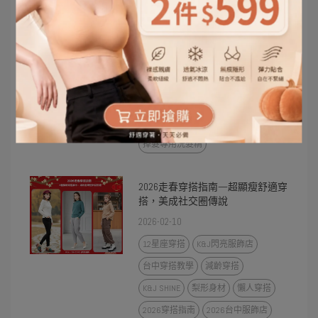
的髮量與青春
2026-03-10
洗髮精推薦
母親節禮物
落髮
女性落髮
懷孕落髮
髮量變少
頭髮稀疏
頭皮救星
頭皮按摩
頭皮老化
女性掉髮
女生一直掉頭髮怎麼辦
女生禿頭
掉髮專用洗髮精
2026走春穿搭指南—超顯瘦舒適穿
搭，美成社交圈傳說
2026-02-10
12星座穿搭
K&J閃亮服飾店
台中穿搭教學
減齡穿搭
K&J SHINE
梨形身材
懶人穿搭
2026穿搭指南
2026台中服飾店