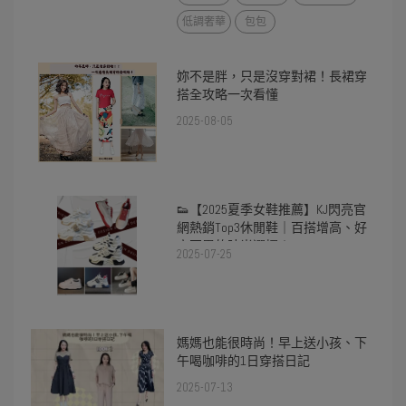
低調奢華
包包
妳不是胖，只是沒穿對裙！長裙穿
搭全攻略一次看懂
2025-08-05
👟【2025夏季女鞋推薦】KJ閃亮官
網熱銷Top3休閒鞋｜百搭增高、好
穿不累的時尚選擇！
2025-07-25
媽媽也能很時尚！早上送小孩、下
午喝咖啡的1日穿搭日記
2025-07-13