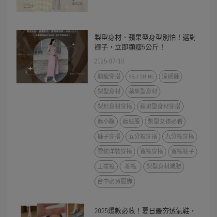
梨型身材、蘋果型身型別怕！選對
褲子，立即顯瘦5公斤！
2025-07-10
顯瘦穿搭
K&J SHINE
涼感褲
梨型身材
蘋果型身材
梨形身材穿搭
蘋果型身材穿搭
遮小腹
遮屁股
梨型女孩必看
褲子穿搭
五分褲穿搭
九分褲穿搭
雪紡洋裝穿搭
寬褲穿搭
寬褲鞋子
工裝褲
棉褲
梨型身材減肥
台中必買服飾
2025爆款必收！夏日最夯透氣鞋，