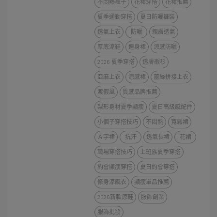
不悶熱褲子
花裙穿搭
花裙推薦
夏季通勤穿搭
夏日防曬褲裝
透氣上衣
防曬
親膚透氣
厚底涼鞋
連身裙
涼感防曬
2026 夏季穿搭
透膚襯衫
亞麻上衣
涼感裙
蕾絲拼接上衣
渡假風
質感品牌推薦
梨形身材夏季顯瘦
夏日高級感配件
小個子穿搭技巧
不悶熱
寬鬆裙
Ａ字裙
抗汗
透氣長裙
花裙
職場穿搭技巧
上班族夏季穿搭
約會顯瘦穿搭
夏日約會穿搭
修身涼感衣
顯瘦單品推薦
2026新款涼鞋
服飾創業
服飾批發