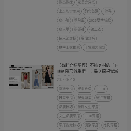
顯高顯瘦
家長會穿搭
上班約會兩用
約會首選
涼鞋
瘦小臉
學院風
2026夏季新款
瘦大腿
掰掰袖
v領上衣
情人節穿搭
畢旅穿搭
夏季上衣推薦
手臂粗怎麼穿
【微胖穿搭聖經】不挑身材的「T-
shirt 隱形減重術」：靠 3 招視覺減
重5公斤！
2026-04-13
顯瘦穿搭
穿搭改造
OOTD
日常穿搭
視覺顯瘦
微胖穿搭
顯瘦技巧
微胖女生穿搭
女生顯瘦穿搭
OOTD穿搭
穿搭視覺技巧
側紮穿搭
比例穿搭