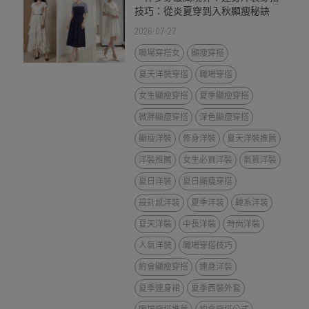
技巧：從炎夏穿到入秋顯瘦秘訣
2026-07-27
職場穿搭女
顯瘦穿搭
夏天洋裝穿搭
職場穿搭
女生顯瘦穿搭
夏季顯瘦穿搭
微胖顯瘦穿搭
深色顯瘦穿搭
顯瘦洋裝
修身洋裝
夏天洋裝推薦
洋裝推薦
女生必買洋裝
氣質洋裝
夏日洋裝
夏日顯瘦穿搭
設計感洋裝
夏季洋裝
韓系洋裝
夏天洋裝
中長洋裝
時尚洋裝
人氣洋裝
職場穿搭技巧
約會顯瘦穿搭
連身洋裝
夏季連身裙
夏季西裝外套