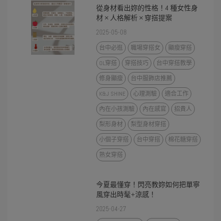
從身材看出妳的性格！4 種女性身
材 × 人格解析 × 穿搭提案
2025-05-08
台中必逛
職場穿搭女
顯瘦穿搭
OL穿搭
穿搭技巧
台中穿搭教學
修身顯瘦
台中服飾店推薦
K&J SHINE
心理測驗
適合工作
內在小孩測驗
內在感官
招貴人
梨形身材
梨型身材穿搭
小個子穿搭
台中穿搭
棉花糖穿搭
熟女穿搭
今夏最懂穿！閃亮教妳如何把單寧
風穿出時髦+涼感！
2025-04-27