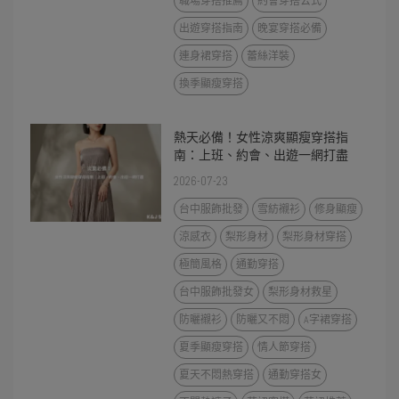
職場穿搭推薦
約會穿搭公式
出遊穿搭指南
晚宴穿搭必備
連身裙穿搭
蕾絲洋裝
換季顯瘦穿搭
熱天必備！女性涼爽顯瘦穿搭指
南：上班、約會、出遊一網打盡
2026-07-23
台中服飾批發
雪紡襯衫
修身顯瘦
涼感衣
梨形身材
梨形身材穿搭
極簡風格
通勤穿搭
台中服飾批發女
梨形身材救星
防曬襯衫
防曬又不悶
A字裙穿搭
夏季顯瘦穿搭
情人節穿搭
夏天不悶熱穿搭
通勤穿搭女