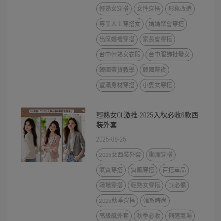
輕熟女穿搭
女性穿搭
形象改造
專業人士穿搭女
媽媽聚會穿搭
出席婚禮穿搭
家長會穿搭
台中輕熟女衣服
台中服飾批發女
韓國帶貨教學
韓國帶貨
豐滿身材穿搭
小隻女穿搭
輕熟女OL激推-2025入秋必收6款西
裝外套
2025-08-25
2025女西裝外套
顯瘦穿搭
氣質穿搭
質感穿搭
百搭單品
職場穿搭
輕熟女穿搭
OL必備
2025秋季穿搭
韓系時尚
高級感外套
秋季必收
俐落氣場