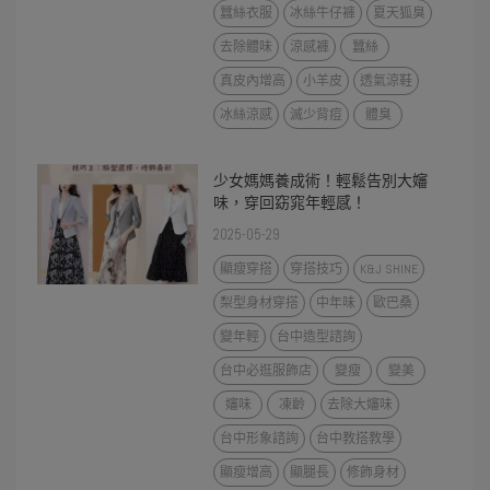
蠶絲衣服
冰絲牛仔褲
夏天狐臭
去除體味
涼感褲
蠶絲
真皮內增高
小羊皮
透氣涼鞋
冰絲涼感
滅少背痘
體臭
少女媽媽養成術！輕鬆告別大嬸
味，穿回窈窕年輕感！
2025-05-29
顯瘦穿搭
穿搭技巧
K&J SHINE
梨型身材穿搭
中年味
歐巴桑
變年輕
台中造型諮詢
台中必逛服飾店
變瘦
變美
嬸味
凍齡
去除大嬸味
台中形象諮詢
台中教搭教學
顯瘦增高
顯腿長
修飾身材