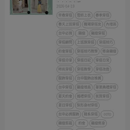
台中女生必看
2026-04-19
早春穿搭
雪紡上衣
春季穿搭
春天上班穿搭
職場穿搭女
內增高
台中必買
顯瘦
顯瘦穿搭
穿搭顧問
上班族穿搭
穿搭技巧
約會穿搭
穿搭技巧教學
修身顯瘦
穿搭分享
穿搭日記
穿搭日常
時尚穿搭
穿搭教學
穿搭改造
服飾穿搭
台中服飾店推薦
台中穿搭
顯瘦增高
畢業典禮穿搭
夏天約會
婚禮穿搭
氣質穿搭
夏日穿搭
梨形身材穿搭
台中必買服飾
韓系穿搭
OOTD
顯瘦剪裁
約會
顯瘦修身