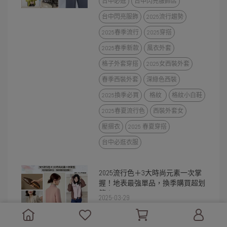
台中必逛
台中閃亮服飾店
台中閃亮服飾
2025流行趨勢
2025春季流行
2025穿搭
2025春季新款
風衣外套
格子外套穿搭
2025女西裝外套
春季西裝外套
深綠色西裝
2025換季必買
格紋
格紋小白鞋
2025春夏流行色
西裝外套女
壓摺衣
2025 春夏穿搭
台中必逛衣服
2025流行色＋3大時尚元素一次掌
握！地表最強單品，換季購買超划
算！
2025-03-29
台中必逛
早春穿搭
雪紡上衣