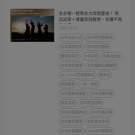
全台唯一輕熟女大改造基地！ 來
店試穿＋專屬穿搭教學，衣櫃不再
是倉庫！
2025-09-07
台中必逛小店
台中閃亮服飾店
台中服飾店女
台中閃亮服飾
職場穿搭女
台中必買
形象改造女
台中穿搭教學
台中服飾品牌顧問
K&J SHINE閃亮服飾店
輕熟女
穿搭教學
一對一造型
台中服飾店推薦
台中正韓衣服
熟女穿搭
台中造型諮詢
台中必逛服飾店
台中形象諮詢
台中教搭教學
梨形身材穿搭
台中必買服飾
2025台中服飾店