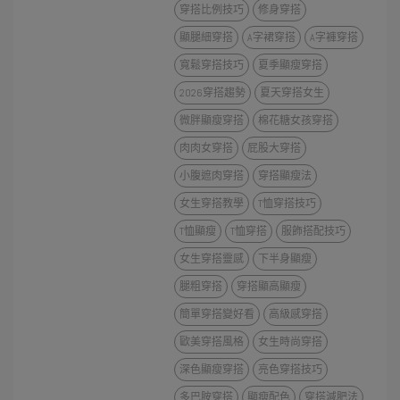
穿搭比例技巧
修身穿搭
顯腿細穿搭
A字裙穿搭
A字褲穿搭
寬鬆穿搭技巧
夏季顯瘦穿搭
2026穿搭趨勢
夏天穿搭女生
微胖顯瘦穿搭
棉花糖女孩穿搭
肉肉女穿搭
屁股大穿搭
小腹遮肉穿搭
穿搭顯瘦法
女生穿搭教學
T恤穿搭技巧
T恤顯瘦
T恤穿搭
服飾搭配技巧
女生穿搭靈感
下半身顯瘦
腿粗穿搭
穿搭顯高顯瘦
簡單穿搭變好看
高級感穿搭
歐美穿搭風格
女生時尚穿搭
深色顯瘦穿搭
亮色穿搭技巧
多巴胺穿搭
顯瘦配色
穿搭減肥法