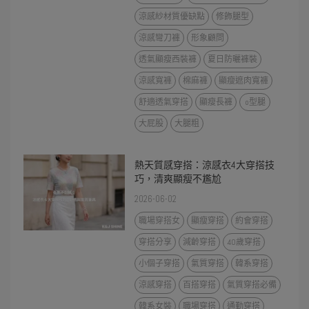
涼感紗材質優缺點
修飾腿型
涼感彎刀褲
形象顧問
透氣顯瘦西裝褲
夏日防曬褲裝
涼感寬褲
棉麻褲
顯瘦遮肉寬褲
舒適透氣穿搭
顯瘦長褲
o型腿
大屁股
大腿粗
熱天質感穿搭：涼感衣4大穿搭技
巧，清爽顯瘦不尷尬
2026-06-02
職場穿搭女
顯瘦穿搭
約會穿搭
穿搭分享
減齡穿搭
40歲穿搭
小個子穿搭
氣質穿搭
韓系穿搭
涼感穿搭
百搭穿搭
氣質穿搭必備
韓系女裝
職場穿搭
通勤穿搭