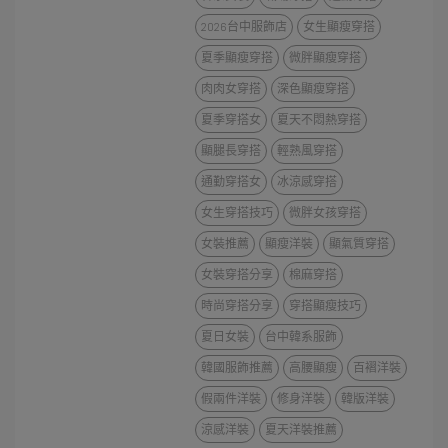
2026台中服飾店
女生顯瘦穿搭
夏季顯瘦穿搭
微胖顯瘦穿搭
肉肉女穿搭
深色顯瘦穿搭
夏季穿搭女
夏天不悶熱穿搭
顯腿長穿搭
輕熟風穿搭
通勤穿搭女
冰涼感穿搭
女生穿搭技巧
微胖女孩穿搭
女裝推薦
顯瘦洋裝
顯氣質穿搭
女裝穿搭分享
棉麻穿搭
時尚穿搭分享
穿搭顯瘦技巧
夏日女裝
台中韓系服飾
韓國服飾推薦
高腰顯瘦
百褶洋裝
假兩件洋裝
修身洋裝
韓版洋裝
涼感洋裝
夏天洋裝推薦