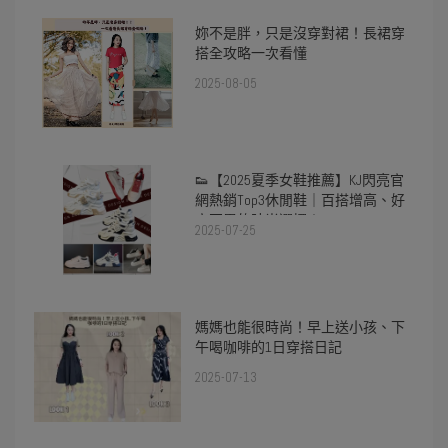
妳不是胖，只是沒穿對裙！長裙穿
搭全攻略一次看懂
2025-08-05
👟【2025夏季女鞋推薦】KJ閃亮官
網熱銷Top3休閒鞋｜百搭增高、好
穿不累的時尚選擇！
2025-07-25
媽媽也能很時尚！早上送小孩、下
午喝咖啡的1日穿搭日記
2025-07-13