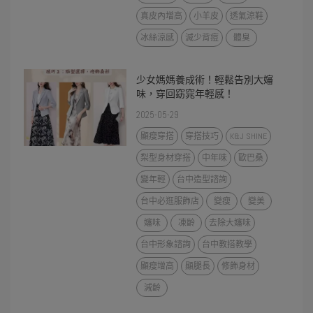
真皮內增高
小羊皮
透氣涼鞋
冰絲涼感
滅少背痘
體臭
少女媽媽養成術！輕鬆告別大嬸
味，穿回窈窕年輕感！
2025-05-29
顯瘦穿搭
穿搭技巧
K&J SHINE
梨型身材穿搭
中年味
歐巴桑
變年輕
台中造型諮詢
台中必逛服飾店
變瘦
變美
嬸味
凍齡
去除大嬸味
台中形象諮詢
台中教搭教學
顯瘦增高
顯腿長
修飾身材
減齡