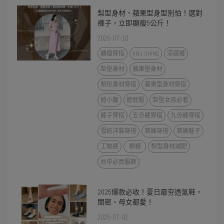
梨型身材、蘋果型身型別怕！選對
褲子，立即顯瘦5公斤！
2025-07-10
顯瘦穿搭
K&J SHINE
涼感褲
梨型身材
蘋果型身材
梨形身材穿搭
蘋果型身材穿搭
遮小腹
遮屁股
梨型女孩必看
褲子穿搭
五分褲穿搭
九分褲穿搭
雪紡洋裝穿搭
寬褲穿搭
寬褲鞋子
工裝褲
棉褲
梨型身材減肥
台中必買服飾
2025爆款必收！夏日最夯透氣鞋，
閨密、母女都愛！
2025-07-02