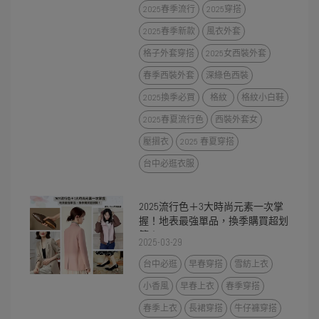
2025春季流行
2025穿搭
2025春季新款
風衣外套
格子外套穿搭
2025女西裝外套
春季西裝外套
深綠色西裝
2025換季必買
格紋
格紋小白鞋
2025春夏流行色
西裝外套女
壓摺衣
2025 春夏穿搭
台中必逛衣服
2025流行色＋3大時尚元素一次掌
握！地表最強單品，換季購買超划
算！
2025-03-29
台中必逛
早春穿搭
雪紡上衣
小香風
早春上衣
春季穿搭
春季上衣
長裙穿搭
牛仔褲穿搭