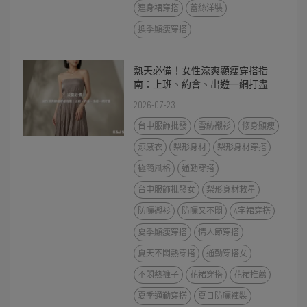
連身裙穿搭
蕾絲洋裝
換季顯瘦穿搭
熱天必備！女性涼爽顯瘦穿搭指
南：上班、約會、出遊一網打盡
2026-07-23
台中服飾批發
雪紡襯衫
修身顯瘦
涼感衣
梨形身材
梨形身材穿搭
極簡風格
通勤穿搭
台中服飾批發女
梨形身材救星
防曬襯衫
防曬又不悶
A字裙穿搭
夏季顯瘦穿搭
情人節穿搭
夏天不悶熱穿搭
通勤穿搭女
不悶熱褲子
花裙穿搭
花裙推薦
夏季通勤穿搭
夏日防曬褲裝