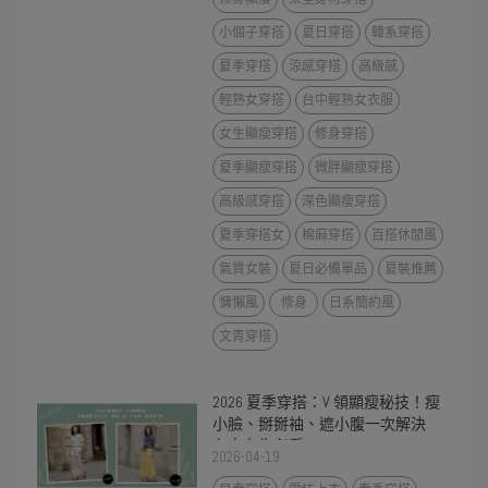
小個子穿搭
夏日穿搭
韓系穿搭
夏季穿搭
涼感穿搭
高級感
輕熟女穿搭
台中輕熟女衣服
女生顯瘦穿搭
修身穿搭
夏季顯瘦穿搭
微胖顯瘦穿搭
高級感穿搭
深色顯瘦穿搭
夏季穿搭女
棉麻穿搭
百搭休閒風
氣質女裝
夏日必備單品
夏裝推薦
慵懶風
修身
日系簡約風
文青穿搭
2026 夏季穿搭：V 領顯瘦秘技！瘦
小臉、掰掰袖、遮小腹一次解決
台中女生必看
2026-04-19