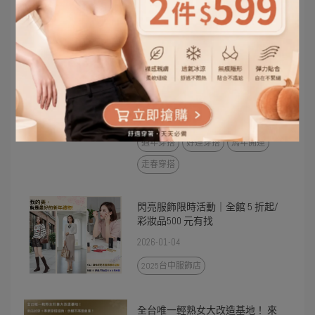
2026走春穿搭
拜年衣服
穿新衣帶好運不是迷信，顯瘦、帶
財、增貴人一次搞定
2026-01-22
開運穿搭
尾牙穿搭
新年穿搭
新年開運穿搭
過年紅色穿搭
過年穿搭
好運穿搭
馬年開運
走春穿搭
閃亮服飾限時活動｜全館 5 折起/
彩妝品500 元有找
2026-01-04
2025台中服飾店
全台唯一輕熟女大改造基地！ 來