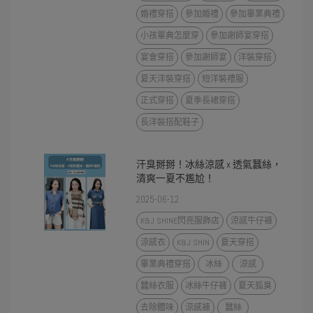
婚禮穿搭
參加婚禮
參加畢業典禮
小孩畢典怎麼穿
參加謝師宴穿搭
宴會穿搭
參加謝師宴
洋裝穿搭
夏天洋裝穿搭
短洋裝禮服
正式穿搭
夏季長裙穿搭
長洋裝搭配鞋子
汗臭掰掰！冰絲涼感 x 透氣蠶絲，
清爽一夏不尷尬！
2025-06-12
K&J SHINE閃亮服飾店
涼感牛仔褲
涼感衣
K&J SHIN
夏天穿搭
畢業典禮穿搭
冰絲
涼感
蠶絲衣服
冰絲牛仔褲
夏天狐臭
去除體味
涼感褲
蠶絲