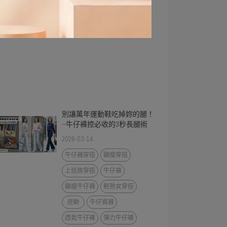
別讓萬年運動鞋吃掉妳的腿！
--牛仔褲控必收的3秒長腿術
2026-03-14
牛仔褲穿搭
顯瘦穿搭
上班族穿搭
牛仔褲
顯瘦牛仔褲
輕熟女穿搭
逆齡
牛仔寬褲
透氣牛仔褲
彈力牛仔褲