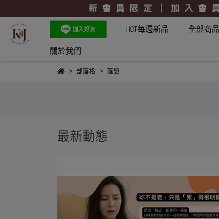
HOT每週新品
全部商
關於我們
部落格
落髮
最新動態