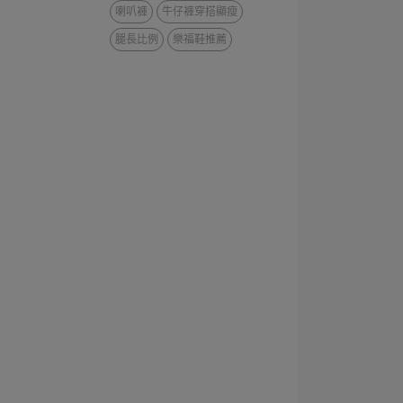
喇叭褲
牛仔褲穿搭顯瘦
腿長比例
樂福鞋推薦