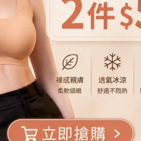
夏季顯瘦穿搭
女生穿搭推薦
冰涼感穿搭
女裝推薦
顯瘦洋裝
棉麻穿搭
顯瘦褲子
真皮鞋推薦
透氣鞋推薦
台中女裝店
夏天穿什麼
時尚穿搭分享