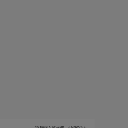
30-50歲女性必備！4 招解決大