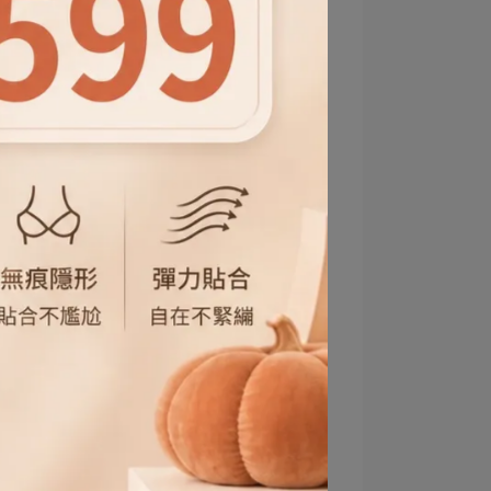
夏日必備單品
夏裝推薦
慵懶風
修身
日系簡約風
文青穿搭