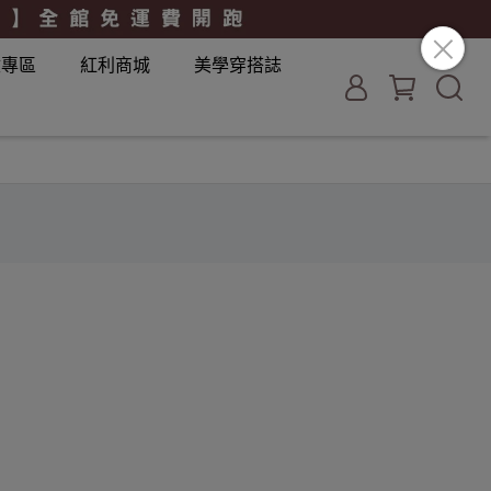
妝專區
紅利商城
美學穿搭誌