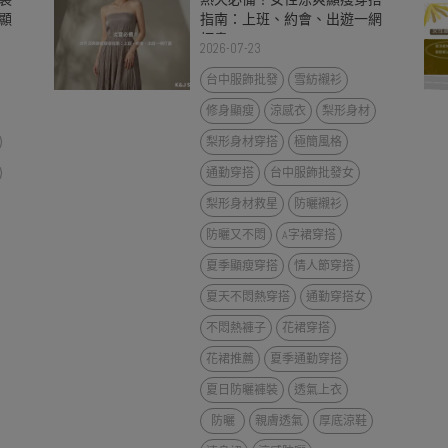
顯
指南：上班、約會、出遊一網
打盡
2026-07-23
台中服飾批發
雪紡襯衫
修身顯瘦
涼感衣
梨形身材
梨形身材穿搭
極簡風格
通勤穿搭
台中服飾批發女
梨形身材救星
防曬襯衫
防曬又不悶
A字裙穿搭
夏季顯瘦穿搭
情人節穿搭
夏天不悶熱穿搭
通勤穿搭女
不悶熱褲子
花裙穿搭
花裙推薦
夏季通勤穿搭
夏日防曬褲裝
透氣上衣
防曬
親膚透氣
厚底涼鞋