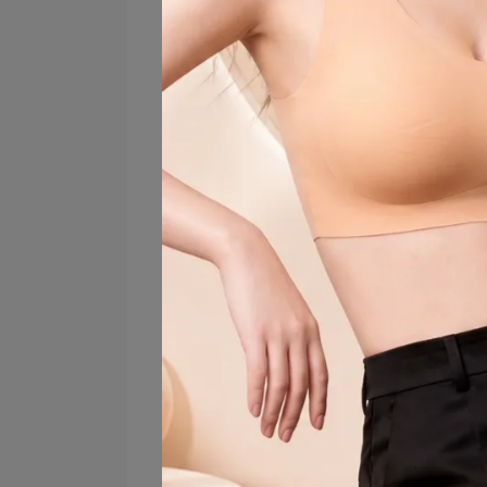
夏天不悶熱穿搭
顯腿長穿搭
輕熟風穿搭
通勤穿搭女
冰涼感穿搭
女生穿搭技巧
微胖女孩穿搭
女裝推薦
顯瘦洋裝
顯氣質穿搭
女裝穿搭分享
棉麻穿搭
時尚穿搭分享
穿搭顯瘦技巧
夏日女裝
台中韓系服飾
韓國服飾推薦
高腰顯瘦
百褶洋裝
假兩件洋裝
修身洋裝
韓版洋裝
涼感洋裝
夏天洋裝推薦
30歲穿搭
洋裝推薦
遮小腹穿搭
爆款洋裝