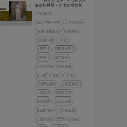
腿悶熱黏膩，穿出顯瘦氣質
2026-06-25
2025年星座運勢
12星座穿搭
K&J閃亮服飾店
修身顯瘦
涼感褲推薦
涼感
夏日穿搭
梨形身材穿搭
寬褲穿搭
休閒穿搭
輕熟女穿搭
顯瘦寬褲
彎刀褲
寬褲
防晒
涼感西裝寬褲
夏季通勤穿搭
OL顯瘦褲
涼感闊腿褲
顯瘦褲裝
直筒涼感褲
夏日顯瘦穿搭
透氣長褲
抗皺涼感褲
夏季舒適褲裝