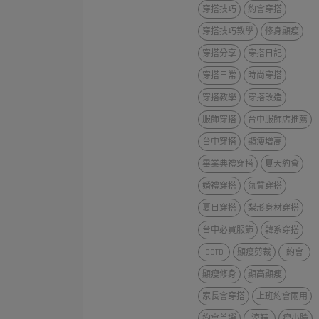
穿搭技巧
約會穿搭
穿搭技巧教學
修身顯瘦
穿搭分享
穿搭日記
穿搭日常
時尚穿搭
穿搭教學
穿搭改造
服飾穿搭
台中服飾店推薦
台中穿搭
顯瘦增高
畢業典禮穿搭
夏天約會
婚禮穿搭
氣質穿搭
夏日穿搭
梨形身材穿搭
台中必買服飾
韓系穿搭
OOTD
顯瘦剪裁
約會
顯瘦修身
顯高顯瘦
家長會穿搭
上班約會兩用
約會首選
涼鞋
瘦小臉