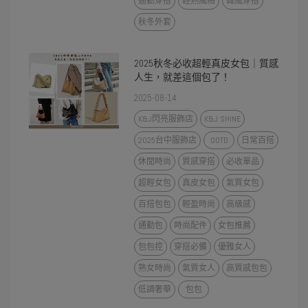
通勤穿搭
輕熟風格
韓風穿搭
秋冬外套
2025秋冬必收超輕真皮女包｜質感
人生，就差這個包了！
2025-08-14
K&J閃亮服飾店
K&J SHINE
2025台中服飾店
OOTD
日常百搭
休閒時尚
質感穿搭
必收單品
超輕女包
真皮女包
氣質女包
百搭包包
輕盈時尚
高級感
通勤包
時尚配件
女包推薦
包包控
穿搭必備
優雅女人
熟女時尚
氣質女人
高質感包包
低調奢華
包包