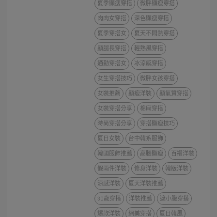
夏季顯瘦穿搭
微胖顯瘦穿搭
肉肉女穿搭
深色顯瘦穿搭
夏季穿搭女
夏天不悶熱穿搭
顯腿長穿搭
輕熟風穿搭
通勤穿搭女
冰涼感穿搭
女生穿搭技巧
微胖女孩穿搭
女裝推薦
顯瘦洋裝
顯氣質穿搭
女裝穿搭分享
棉麻穿搭
時尚穿搭分享
穿搭顯瘦技巧
夏日女裝
台中韓系服飾
韓國服飾推薦
高腰顯瘦
百褶洋裝
假兩件洋裝
修身洋裝
韓版洋裝
涼感洋裝
夏天洋裝推薦
30歲穿搭
洋裝推薦
遮小腹穿搭
爆款洋裝
網美穿搭
夏日韓風