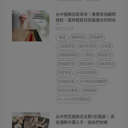
台中服飾店新革命！專業穿搭顧問
進駐，幫妳輕鬆找到最適合的時尚
風格!
2025-03-29
顯瘦
顯瘦穿搭
穿搭顧問
上班族穿搭
國中生穿搭
文青風
正韓服飾網站
OL穿搭
穿搭技巧
穿搭顧問女
造型諮詢
形象改造女
約會穿搭
台中穿搭教學
女西裝外套
台中服飾品牌顧問
穿搭技巧教學
修身顯瘦
K&J SHINE閃亮服飾店
台中閃亮服飾店女鞋5折瘋搶！ 真
皮潮鞋半價入手，姐妹們快衝