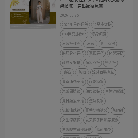
熱黏膩，穿出顯瘦氣質
2026-06-25
2025年星座運勢
12星座穿搭
K&J閃亮服飾店
修身顯瘦
涼感褲推薦
涼感
夏日穿搭
梨形身材穿搭
寬褲穿搭
休閒穿搭
輕熟女穿搭
顯瘦寬褲
彎刀褲
寬褲
防晒
涼感西裝寬褲
夏季通勤穿搭
OL顯瘦褲
涼感闊腿褲
顯瘦褲裝
直筒涼感褲
夏日顯瘦穿搭
透氣長褲
抗皺涼感褲
夏季舒適褲裝
防晒褲
女生涼感褲
夏天褲子悶熱怎麼辦
涼感紗材質優缺點
修飾腿型