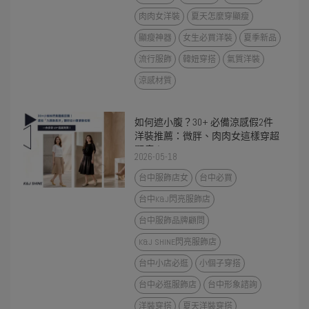
肉肉女洋裝
夏天怎麼穿顯瘦
顯瘦神器
女生必買洋裝
夏季新品
流行服飾
韓妞穿搭
氣質洋裝
涼感材質
如何遮小腹？30+ 必備涼感假2件
洋裝推薦：微胖、肉肉女這樣穿超
顯瘦！
2026-05-18
台中服飾店女
台中必買
台中K&J閃亮服飾店
台中服飾品牌顧問
K&J SHINE閃亮服飾店
台中小店必逛
小個子穿搭
台中必逛服飾店
台中形象諮詢
洋裝穿搭
夏天洋裝穿搭