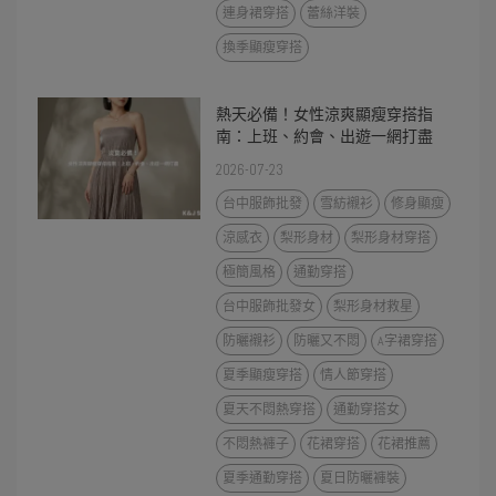
連身裙穿搭
蕾絲洋裝
換季顯瘦穿搭
熱天必備！女性涼爽顯瘦穿搭指
南：上班、約會、出遊一網打盡
2026-07-23
台中服飾批發
雪紡襯衫
修身顯瘦
涼感衣
梨形身材
梨形身材穿搭
極簡風格
通勤穿搭
台中服飾批發女
梨形身材救星
防曬襯衫
防曬又不悶
A字裙穿搭
夏季顯瘦穿搭
情人節穿搭
夏天不悶熱穿搭
通勤穿搭女
不悶熱褲子
花裙穿搭
花裙推薦
夏季通勤穿搭
夏日防曬褲裝