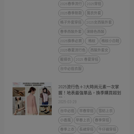
2025春季流行
2025穿搭
2025春季新款
風衣外套
格子外套穿搭
2025女西裝外套
春季西裝外套
深綠色西裝
2025換季必買
格紋
格紋小白鞋
2025春夏流行色
西裝外套女
壓摺衣
2025 春夏穿搭
台中必逛衣服
2025流行色＋3大時尚元素一次掌
握！地表最強單品，換季購買超划
算！
2025-03-29
台中必逛
早春穿搭
雪紡上衣
小香風
早春上衣
春季穿搭
春季上衣
長裙穿搭
牛仔褲穿搭