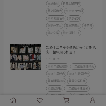
雪紡襯衫
春天上班穿搭
閃亮服飾店
2025流行色彩
2025開運色彩
換季必買
運動外套女
職場穿搭女
格子裙
紗裙穿搭
紗裙搭配鞋子
2025十二星座幸運色穿搭：穿對色
彩，整年順心如意！
2025-03-28
2025年星座運勢
十二星座開運指南
2025年幸運色
2025年愛情運勢
星座財運2025
開運穿搭推薦
12星座穿搭
十二星座幸運色彩
星座開運穿搭2025
12星座運勢
開運穿搭
招桃花