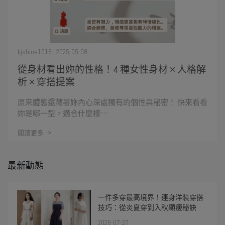
kjshine1016 | 2025-05-08
從身材看出妳的性格！4 種女性身材 × 人格解
析 × 穿搭提案
原來體態還藏著妳內心深處獨有的個性與秘密！ 快來看看
妳是哪一型，適合什麼樣⋯
閱讀更多 ->
最新動態
一件多穿最高境界！連身洋裝穿搭
技巧：從炎夏穿到入秋顯瘦秘訣
2026-07-27