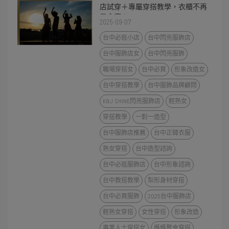
店試穿＋專屬穿搭教學，衣櫃不再
是倉庫！
2025-09-07
台中必逛小店
台中閃亮服飾店
台中服飾店女
台中閃亮服飾
職場穿搭女
台中必買
形象改造女
台中穿搭教學
台中服飾品牌顧問
K&J SHINE閃亮服飾店
輕熟女
穿搭教學
一對一造型
台中服飾店推薦
台中正韓衣服
熟女穿搭
台中造型諮詢
台中必逛服飾店
台中形象諮詢
台中教搭教學
梨形身材穿搭
台中必買服飾
2025台中服飾店
輕熟女穿搭
女性穿搭
形象改造
專業人士穿搭女
媽媽聚會穿搭