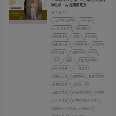
熱黏膩，穿出顯瘦氣質
2026-06-25
2025年星座運勢
12星座穿搭
K&J閃亮服飾店
修身顯瘦
涼感褲推薦
涼感
夏日穿搭
梨形身材穿搭
寬褲穿搭
休閒穿搭
輕熟女穿搭
顯瘦寬褲
彎刀褲
寬褲
防晒
涼感西裝寬褲
夏季通勤穿搭
OL顯瘦褲
涼感闊腿褲
顯瘦褲裝
直筒涼感褲
夏日顯瘦穿搭
透氣長褲
抗皺涼感褲
夏季舒適褲裝
防晒褲
女生涼感褲
夏天褲子悶熱怎麼辦
涼感紗材質優缺點
修飾腿型