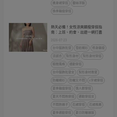
連身裙穿搭
蕾絲洋裝
換季顯瘦穿搭
熱天必備！女性涼爽顯瘦穿搭指
南：上班、約會、出遊一網打盡
2026-07-23
台中服飾批發
雪紡襯衫
修身顯瘦
涼感衣
梨形身材
梨形身材穿搭
極簡風格
通勤穿搭
台中服飾批發女
梨形身材救星
防曬襯衫
防曬又不悶
A字裙穿搭
夏季顯瘦穿搭
情人節穿搭
夏天不悶熱穿搭
通勤穿搭女
不悶熱褲子
花裙穿搭
花裙推薦
夏季通勤穿搭
夏日防曬褲裝