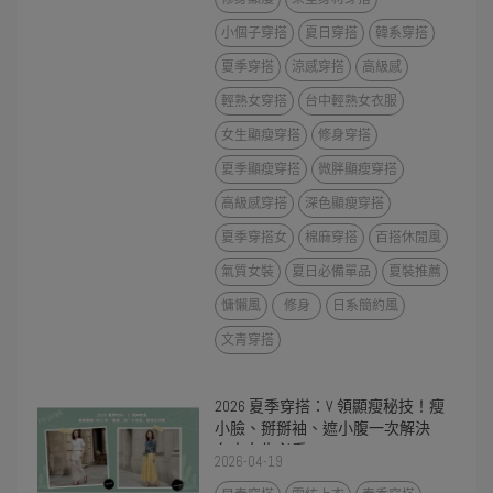
小個子穿搭
夏日穿搭
韓系穿搭
夏季穿搭
涼感穿搭
高級感
輕熟女穿搭
台中輕熟女衣服
女生顯瘦穿搭
修身穿搭
夏季顯瘦穿搭
微胖顯瘦穿搭
高級感穿搭
深色顯瘦穿搭
夏季穿搭女
棉麻穿搭
百搭休閒風
氣質女裝
夏日必備單品
夏裝推薦
慵懶風
修身
日系簡約風
文青穿搭
2026 夏季穿搭：V 領顯瘦秘技！瘦
小臉、掰掰袖、遮小腹一次解決
台中女生必看
2026-04-19