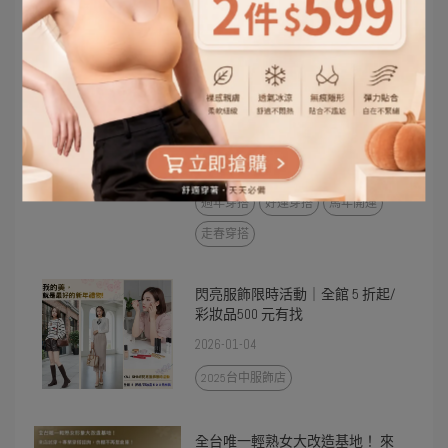
2026走春穿搭
拜年衣服
穿新衣帶好運不是迷信，顯瘦、帶
財、增貴人一次搞定
2026-01-22
開運穿搭
尾牙穿搭
新年穿搭
新年開運穿搭
過年紅色穿搭
過年穿搭
好運穿搭
馬年開運
走春穿搭
閃亮服飾限時活動｜全館 5 折起/
彩妝品500 元有找
2026-01-04
2025台中服飾店
全台唯一輕熟女大改造基地！ 來