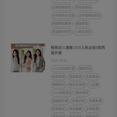
出席婚禮穿搭
家長會穿搭
台中輕熟女衣服
台中服飾批發女
韓國帶貨教學
韓國帶貨
豐滿身材穿搭
小隻女穿搭
輕熟女OL激推-2025入秋必收6款西
裝外套
2025-08-25
2025女西裝外套
顯瘦穿搭
氣質穿搭
質感穿搭
百搭單品
職場穿搭
輕熟女穿搭
OL必備
2025秋季穿搭
韓系時尚
高級感外套
秋季必收
俐落氣場
秋季新品
時尚推薦
女神氣場