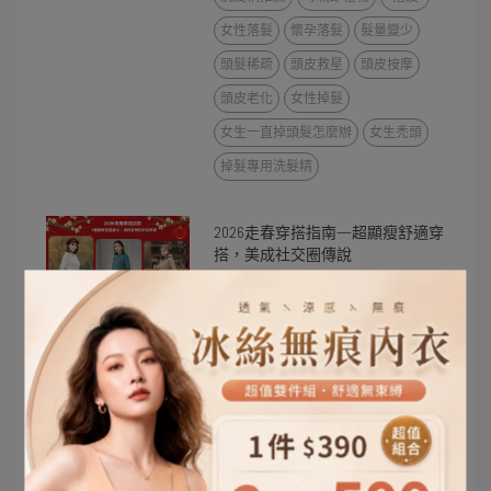
女性落髮
懷孕落髮
髮量變少
頭髮稀疏
頭皮救星
頭皮按摩
頭皮老化
女性掉髮
女生一直掉頭髮怎麼辦
女生禿頭
掉髮專用洗髮精
2026走春穿搭指南—超顯瘦舒適穿
搭，美成社交圈傳說
2026-02-10
12星座穿搭
K&J閃亮服飾店
台中穿搭教學
減齡穿搭
K&J SHINE
梨形身材
懶人穿搭
2026穿搭指南
2026台中服飾店
秋冬穿搭
2026秋冬穿搭