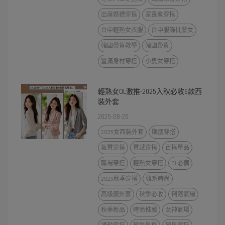
出席婚禮穿搭
家長會穿搭
台中輕熟女衣服
台中服飾批發女
韓國帶貨教學
韓國帶貨
豐滿身材穿搭
小隻女穿搭
輕熟女OL激推-2025入秋必收6款西
裝外套
2025-08-25
2025女西裝外套
顯瘦穿搭
氣質穿搭
質感穿搭
百搭單品
職場穿搭
輕熟女穿搭
OL必備
2025秋季穿搭
韓系時尚
高級感外套
秋季必收
俐落氣場
秋季新品
時尚推薦
女神氣場