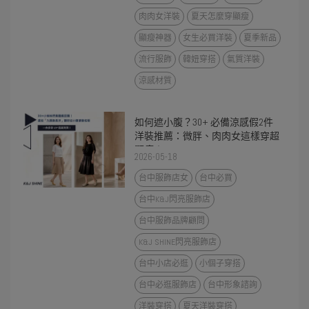
肉肉女洋裝
夏天怎麼穿顯瘦
顯瘦神器
女生必買洋裝
夏季新品
流行服飾
韓妞穿搭
氣質洋裝
涼感材質
如何遮小腹？30+ 必備涼感假2件
洋裝推薦：微胖、肉肉女這樣穿超
顯瘦！
2026-05-18
台中服飾店女
台中必買
台中K&J閃亮服飾店
台中服飾品牌顧問
K&J SHINE閃亮服飾店
台中小店必逛
小個子穿搭
台中必逛服飾店
台中形象諮詢
洋裝穿搭
夏天洋裝穿搭