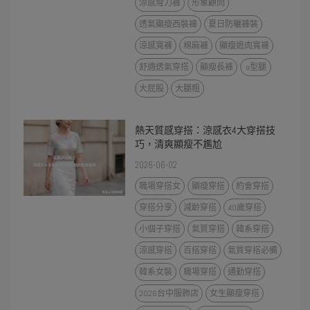
涼感彎刀褲
形象顧問
透氣顯瘦西裝褲
夏日防曬褲裝
涼感寬褲
棉麻褲
顯瘦遮肉寬褲
舒適透氣穿搭
顯瘦長褲
o型腿
大屁股
大腿粗
熱天質感穿搭：涼感衣4大穿搭技
巧，清爽顯瘦不尷尬
2026-06-02
職場穿搭女
顯瘦穿搭
約會穿搭
穿搭分享
減齡穿搭
40歲穿搭
小個子穿搭
氣質穿搭
韓系穿搭
涼感穿搭
百搭穿搭
氣質穿搭必備
韓系女裝
職場穿搭
通勤穿搭
2026台中服飾店
女生顯瘦穿搭