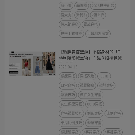
瘦小臉
學院風
2026夏季新款
瘦大腿
掰掰袖
v領上衣
情人節穿搭
畢旅穿搭
夏季上衣推薦
手臂粗怎麼穿
【微胖穿搭聖經】不挑身材的「T-
shirt 隱形減重術」：靠 3 招視覺減
重5公斤！
2026-04-13
顯瘦穿搭
穿搭改造
OOTD
日常穿搭
視覺顯瘦
微胖穿搭
顯瘦技巧
微胖女生穿搭
女生顯瘦穿搭
OOTD穿搭
穿搭視覺技巧
側紮穿搭
比例穿搭
穿搭比例技巧
修身穿搭
顯腿細穿搭
A字裙穿搭
A字褲穿搭