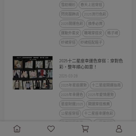
雪紡襯衫
春天上班穿搭
閃亮服飾店
2025流行色彩
2025開運色彩
換季必買
運動外套女
職場穿搭女
格子裙
紗裙穿搭
紗裙搭配鞋子
2025十二星座幸運色穿搭：穿對色
彩，整年順心如意！
2025-03-28
2025年星座運勢
十二星座開運指南
2025年幸運色
2025年愛情運勢
星座財運2025
開運穿搭推薦
12星座穿搭
十二星座幸運色彩
星座開運穿搭2025
12星座運勢
開運穿搭
招桃花