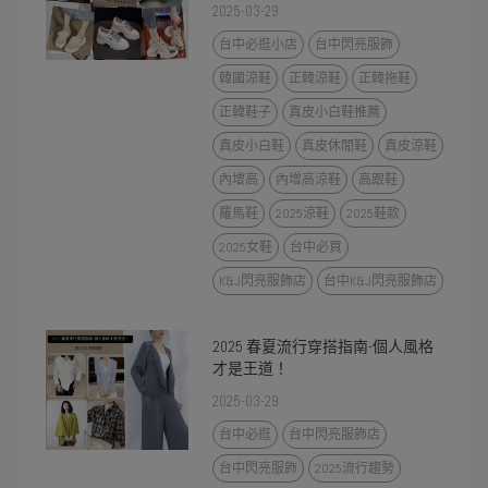
2025-03-29
台中必逛小店
台中閃亮服飾
韓國涼鞋
正韓涼鞋
正韓拖鞋
正韓鞋子
真皮小白鞋推薦
真皮小白鞋
真皮休閒鞋
真皮涼鞋
內增高
內增高涼鞋
高跟鞋
羅馬鞋
2025涼鞋
2025鞋款
2025女鞋
台中必買
K&J閃亮服飾店
台中K&J閃亮服飾店
2025 春夏流行穿搭指南-個人風格
才是王道！
2025-03-29
台中必逛
台中閃亮服飾店
台中閃亮服飾
2025流行趨勢