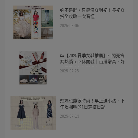
妳不是胖，只是沒穿對裙！長裙穿
搭全攻略一次看懂
2025-08-05
👟【2025夏季女鞋推薦】KJ閃亮官
網熱銷Top3休閒鞋｜百搭增高、好
穿不累的時尚選擇！
2025-07-25
媽媽也能很時尚！早上送小孩、下
午喝咖啡的1日穿搭日記
2025-07-13