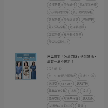
婚禮穿搭
參加婚禮
參加畢業典禮
小孩畢典怎麼穿
參加謝師宴穿搭
宴會穿搭
參加謝師宴
洋裝穿搭
夏天洋裝穿搭
短洋裝禮服
正式穿搭
夏季長裙穿搭
長洋裝搭配鞋子
汗臭掰掰！冰絲涼感 x 透氣蠶絲，
清爽一夏不尷尬！
2025-06-12
K&J SHINE閃亮服飾店
涼感牛仔褲
涼感衣
K&J SHIN
夏天穿搭
畢業典禮穿搭
冰絲
涼感
蠶絲衣服
冰絲牛仔褲
夏天狐臭
去除體味
涼感褲
蠶絲