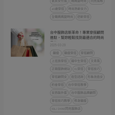
氣質女仕風
媽媽變時尚
閃亮風格
40歲穿搭
時尚熟齢女力
全職媽媽變時尚
逆齡穿搭
台中服飾店新革命！專業穿搭顧問
進駐，幫妳輕鬆找到最適合的時尚
風格!
2025-03-29
顯瘦
顯瘦穿搭
穿搭顧問
上班族穿搭
國中生穿搭
文青風
正韓服飾網站
OL穿搭
穿搭技巧
穿搭顧問女
造型諮詢
形象改造女
約會穿搭
台中穿搭教學
女西裝外套
台中服飾品牌顧問
穿搭技巧教學
修身顯瘦
K&J SHINE閃亮服飾店