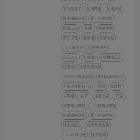
不悶熱褲子
花裙穿搭
花裙推薦
夏季通勤穿搭
夏日防曬褲裝
透氣上衣
防曬
親膚透氣
厚底涼鞋
連身裙
涼感防曬
2026 夏季穿搭
透膚襯衫
亞麻上衣
涼感裙
蕾絲拼接上衣
渡假風
質感品牌推薦
梨形身材夏季顯瘦
夏日高級感配件
小個子穿搭技巧
不悶熱
寬鬆裙
Ａ字裙
抗汗
透氣長裙
花裙
職場穿搭技巧
上班族夏季穿搭
約會顯瘦穿搭
夏日約會穿搭
修身涼感衣
顯瘦單品推薦
2026新款涼鞋
服飾創業