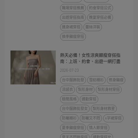
職場穿搭推薦
約會穿搭公式
出遊穿搭指南
晚宴穿搭必備
連身裙穿搭
蕾絲洋裝
換季顯瘦穿搭
熱天必備！女性涼爽顯瘦穿搭指
南：上班、約會、出遊一網打盡
2026-07-23
台中服飾批發
雪紡襯衫
修身顯瘦
涼感衣
梨形身材
梨形身材穿搭
極簡風格
通勤穿搭
台中服飾批發女
梨形身材救星
防曬襯衫
防曬又不悶
A字裙穿搭
夏季顯瘦穿搭
情人節穿搭
夏天不悶熱穿搭
通勤穿搭女