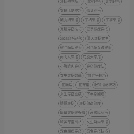
穿搭視覺技巧
側紮穿搭
比例穿搭
穿搭比例技巧
修身穿搭
顯腿細穿搭
A字裙穿搭
A字褲穿搭
寬鬆穿搭技巧
夏季顯瘦穿搭
2026穿搭趨勢
夏天穿搭女生
微胖顯瘦穿搭
棉花糖女孩穿搭
肉肉女穿搭
屁股大穿搭
小腹遮肉穿搭
穿搭顯瘦法
女生穿搭教學
T恤穿搭技巧
T恤顯瘦
T恤穿搭
服飾搭配技巧
女生穿搭靈感
下半身顯瘦
腿粗穿搭
穿搭顯高顯瘦
簡單穿搭變好看
高級感穿搭
歐美穿搭風格
女生時尚穿搭
深色顯瘦穿搭
亮色穿搭技巧