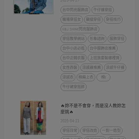
2025-04-27
台中閃亮服飾店
牛仔褲穿搭
職場穿搭女
顯瘦穿搭
穿搭技巧
K&J SHINE閃亮服飾店
穿搭教學網站
形象諮詢
服飾穿搭
台中小店必逛
台中服飾店推薦
台中正韓衣服
上班族套裝哪裡買
女性西裝
涼感褲推薦
涼感牛仔褲
涼感衣
棉痳上衣
棉t
牛仔裙穿搭胖
🔥妳不是不會穿，而是沒人教妳怎
麼挑🔥
2025-04-21
穿搭日常
穿搭改造
一對一造型