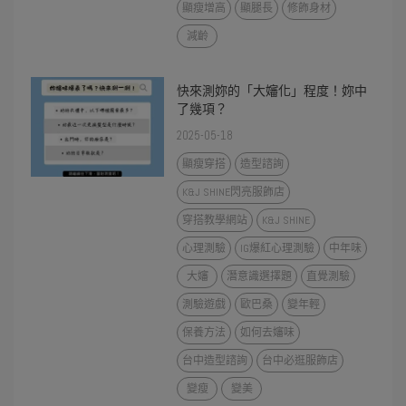
顯瘦增高
顯腿長
修飾身材
減齡
快來測妳的「大嬸化」程度！妳中
了幾項？
2025-05-18
顯瘦穿搭
造型諮詢
K&J SHINE閃亮服飾店
穿搭教學網站
K&J SHINE
心理測驗
IG爆紅心理測驗
中年味
大嬸
潛意識選擇題
直覺測驗
測驗遊戲
歐巴桑
變年輕
保養方法
如何去嬸味
台中造型諮詢
台中必逛服飾店
變瘦
變美