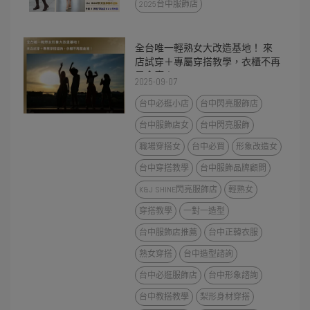
2025台中服飾店
全台唯一輕熟女大改造基地！ 來
店試穿＋專屬穿搭教學，衣櫃不再
是倉庫！
2025-09-07
台中必逛小店
台中閃亮服飾店
台中服飾店女
台中閃亮服飾
職場穿搭女
台中必買
形象改造女
台中穿搭教學
台中服飾品牌顧問
K&J SHINE閃亮服飾店
輕熟女
穿搭教學
一對一造型
台中服飾店推薦
台中正韓衣服
熟女穿搭
台中造型諮詢
台中必逛服飾店
台中形象諮詢
台中教搭教學
梨形身材穿搭