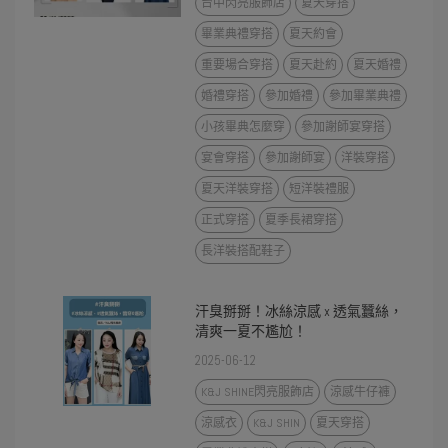
台中閃亮服飾店
夏天穿搭
畢業典禮穿搭
夏天約會
重要場合穿搭
夏天赴約
夏天婚禮
婚禮穿搭
參加婚禮
參加畢業典禮
小孩畢典怎麼穿
參加謝師宴穿搭
宴會穿搭
參加謝師宴
洋裝穿搭
夏天洋裝穿搭
短洋裝禮服
正式穿搭
夏季長裙穿搭
長洋裝搭配鞋子
汗臭掰掰！冰絲涼感 x 透氣蠶絲，
清爽一夏不尷尬！
2025-06-12
K&J SHINE閃亮服飾店
涼感牛仔褲
涼感衣
K&J SHIN
夏天穿搭