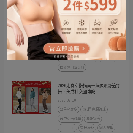
推薦：地表最強＂養髮組＂救回妳
的髮量與青春
2026-03-10
洗髮精推薦
母親節禮物
落髮
女性落髮
懷孕落髮
髮量變少
頭髮稀疏
頭皮救星
頭皮按摩
頭皮老化
女性掉髮
女生一直掉頭髮怎麼辦
女生禿頭
掉髮專用洗髮精
2026走春穿搭指南—超顯瘦舒適穿
搭，美成社交圈傳說
2026-02-10
12星座穿搭
K&J閃亮服飾店
台中穿搭教學
減齡穿搭
K&J SHINE
梨形身材
懶人穿搭