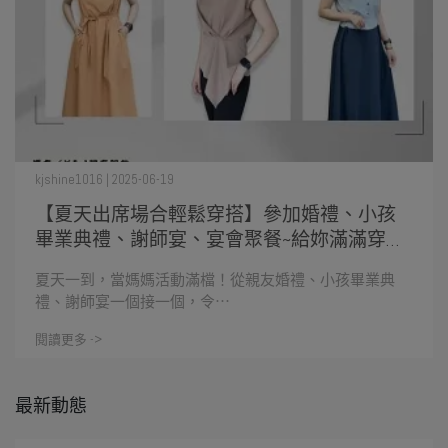
kjshine1016 | 2025-06-19
【夏天出席場合輕鬆穿搭】參加婚禮、小孩
畢業典禮、謝師宴、宴會聚餐~給妳滿滿穿搭
靈感!
夏天一到，當媽媽活動滿檔！從親友婚禮、小孩畢業典
禮、謝師宴一個接一個，令⋯
閱讀更多 ->
最新動態