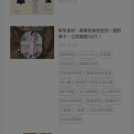
2025-07-13
梨型身材、蘋果型身型別怕！選對
褲子，立即顯瘦5公斤！
2025-07-10
顯瘦穿搭
K&J SHINE
涼感褲
梨型身材
蘋果型身材
梨形身材穿搭
蘋果型身材穿搭
遮小腹
遮屁股
梨型女孩必看
褲子穿搭
五分褲穿搭
九分褲穿搭
雪紡洋裝穿搭
寬褲穿搭
寬褲鞋子
工裝褲
棉褲
梨型身材減肥
台中必買服飾