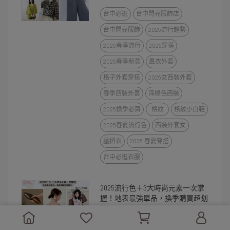
台中必逛
台中閃亮服飾店
台中閃亮服飾
2025流行趨勢
2025春季流行
2025穿搭
2025春季新款
風衣外套
格子外套穿搭
2025女西裝外套
春季西裝外套
深綠色西裝
2025換季必買
格紋
格紋小白鞋
2025春夏流行色
西裝外套女
壓摺衣
2025 春夏穿搭
台中必逛衣服
2025流行色＋3大時尚元素一次掌
握！地表最強單品，換季購買超划
算！
2025-03-29
台中必逛
早春穿搭
雪紡上衣