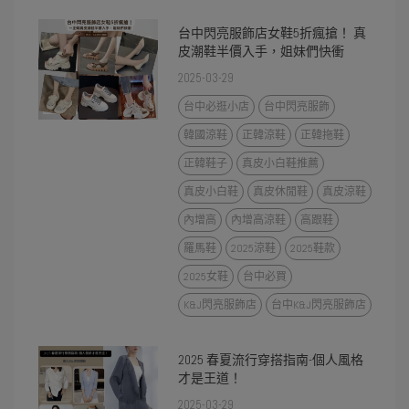
台中閃亮服飾店女鞋5折瘋搶！ 真
皮潮鞋半價入手，姐妹們快衝
2025-03-29
台中必逛小店
台中閃亮服飾
韓國涼鞋
正韓涼鞋
正韓拖鞋
正韓鞋子
真皮小白鞋推薦
真皮小白鞋
真皮休閒鞋
真皮涼鞋
內增高
內增高涼鞋
高跟鞋
羅馬鞋
2025涼鞋
2025鞋款
2025女鞋
台中必買
K&J閃亮服飾店
台中K&J閃亮服飾店
2025 春夏流行穿搭指南-個人風格
才是王道！
2025-03-29