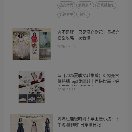
熟女時尚
氣質女人
高質感包包
低調奢華
包包
妳不是胖，只是沒穿對裙！長裙穿
搭全攻略一次看懂
2025-08-05
👟【2025夏季女鞋推薦】KJ閃亮官
網熱銷Top3休閒鞋｜百搭增高、好
穿不累的時尚選擇！
2025-07-25
媽媽也能很時尚！早上送小孩、下
午喝咖啡的1日穿搭日記