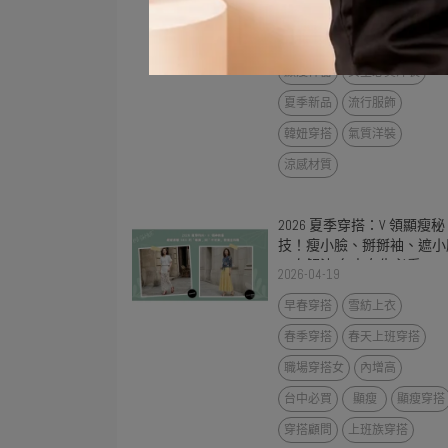
網美穿搭
夏日韓風
肉肉女洋裝
夏天怎麼穿顯瘦
顯瘦神器
女生必買洋裝
夏季新品
流行服飾
韓妞穿搭
氣質洋裝
涼感材質
2026 夏季穿搭：V 領顯瘦秘
技！瘦小臉、掰掰袖、遮小
一次解決 台中女生必看
2026-04-19
早春穿搭
雪紡上衣
春季穿搭
春天上班穿搭
職場穿搭女
內增高
台中必買
顯瘦
顯瘦穿搭
穿搭顧問
上班族穿搭