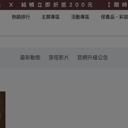
品
熱銷排行
主題專區
活動專區
保養品、彩
最新動態
穿搭影片
官網升級公告