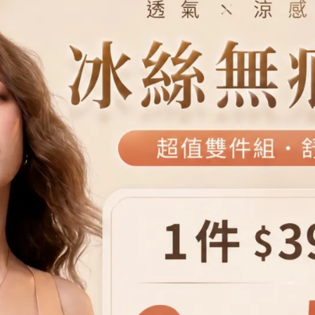
穿
如何遮小腹？30+ 必備涼感假
2件洋裝推薦：微胖、肉肉女
這樣穿超顯瘦！
2026-05-18
台中服飾店女
台中必買
台中K&J閃亮服飾店
台中服飾品牌顧問
K&J SHINE閃亮服飾店
台中小店必逛
小個子穿搭
台中必逛服飾店
台中形象諮詢
洋裝穿搭
夏天洋裝穿搭
長洋裝搭配鞋子
氣質穿搭
夏日穿搭
K&J SHINE閃亮服飾
雪紡洋裝穿搭
韓系穿搭
長洋裝
百搭穿搭
微胖穿搭