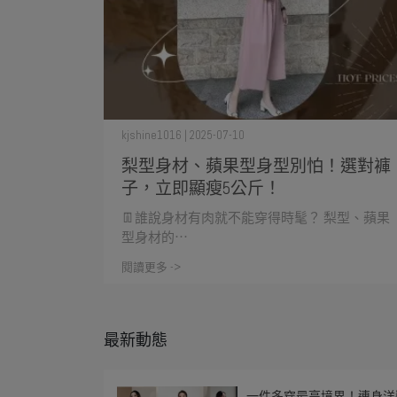
kjshine1016 | 2025-07-10
梨型身材、蘋果型身型別怕！選對褲
子，立即顯瘦5公斤！
👖誰說身材有肉就不能穿得時髦？ 梨型、蘋果
型身材的⋯
閱讀更多 ->
最新動態
一件多穿最高境界！連身洋