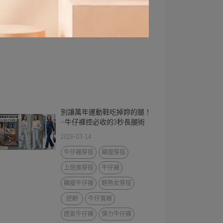
別讓萬年運動鞋吃掉妳的腿！
--牛仔褲控必收的3秒長腿術
2026-03-14
牛仔褲穿搭
顯瘦穿搭
上班族穿搭
牛仔褲
顯瘦牛仔褲
輕熟女穿搭
逆齡
牛仔寬褲
透氣牛仔褲
彈力牛仔褲