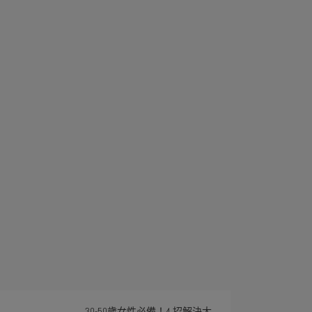
30-50歲女性必備！4 招解決大