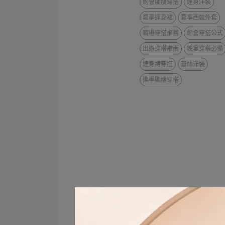
約會顯瘦穿搭
連身洋裝
夏季連身裙
夏季西裝外套
職場穿搭推薦
約會穿搭公式
出遊穿搭指南
晚宴穿搭必備
連身裙穿搭
蕾絲洋裝
換季顯瘦穿搭