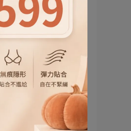
夏日必備單品
夏裝推薦
慵懶風
修身
日系簡約風
文青穿搭