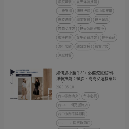
涼感洋裝
夏天洋裝推薦
30歲穿搭
洋裝推薦
遮小腹穿搭
爆款洋裝
網美穿搭
夏日韓風
肉肉女洋裝
夏天怎麼穿顯瘦
顯瘦神器
女生必買洋裝
夏季新品
流行服飾
韓妞穿搭
氣質洋裝
涼感材質
如何遮小腹？30+ 必備涼感假2件
洋裝推薦：微胖、肉肉女這樣穿超
顯瘦！
2026-05-18
台中服飾店女
台中必買
台中K&J閃亮服飾店
台中服飾品牌顧問
K&J SHINE閃亮服飾店