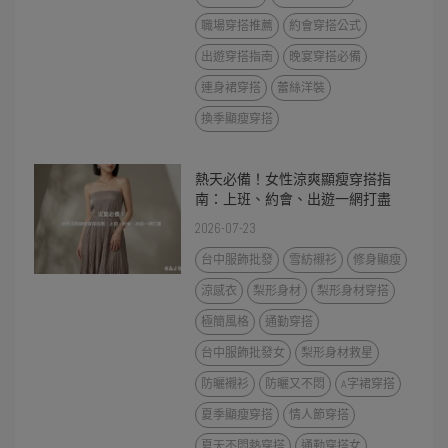
職場穿搭推薦
約會穿搭公式
出遊穿搭指南
晚宴穿搭必備
連身裙穿搭
蕾絲洋裝
換季顯瘦穿搭
熱天必備！女性涼爽顯瘦穿搭指
南：上班、約會、出遊一網打盡
2026-07-23
台中服飾批發
雪紡襯衫
修身顯瘦
涼感衣
梨形身材
梨形身材穿搭
極簡風格
通勤穿搭
台中服飾批發女
梨形身材救星
防曬襯衫
防曬又不悶
A字裙穿搭
夏季顯瘦穿搭
情人節穿搭
夏天不悶熱穿搭
通勤穿搭女