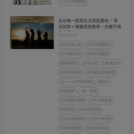
2025台中服飾店
全台唯一輕熟女大改造基地！ 來
店試穿＋專屬穿搭教學，衣櫃不再
是倉庫！
2025-09-07
台中必逛小店
台中閃亮服飾店
台中服飾店女
台中閃亮服飾
職場穿搭女
台中必買
形象改造女
台中穿搭教學
台中服飾品牌顧問
K&J SHINE閃亮服飾店
輕熟女
穿搭教學
一對一造型
台中服飾店推薦
台中正韓衣服
熟女穿搭
台中造型諮詢
台中必逛服飾店
台中形象諮詢
台中教搭教學
梨形身材穿搭