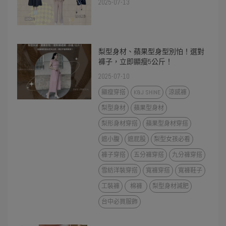
2025-07-13
梨型身材、蘋果型身型別怕！選對
褲子，立即顯瘦5公斤！
2025-07-10
顯瘦穿搭
K&J SHINE
涼感褲
梨型身材
蘋果型身材
梨形身材穿搭
蘋果型身材穿搭
遮小腹
遮屁股
梨型女孩必看
褲子穿搭
五分褲穿搭
九分褲穿搭
雪紡洋裝穿搭
寬褲穿搭
寬褲鞋子
工裝褲
棉褲
梨型身材減肥
台中必買服飾