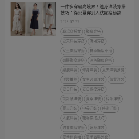
一件多穿最高境界！連身洋裝穿搭
技巧：從炎夏穿到入秋顯瘦秘訣
2026-07-27
職場穿搭女
顯瘦穿搭
夏天洋裝穿搭
職場穿搭
女生顯瘦穿搭
夏季顯瘦穿搭
微胖顯瘦穿搭
深色顯瘦穿搭
顯瘦洋裝
修身洋裝
夏天洋裝推薦
洋裝推薦
女生必買洋裝
氣質洋裝
夏日洋裝
夏日顯瘦穿搭
設計感洋裝
夏季洋裝
韓系洋裝
夏天洋裝
中長洋裝
時尚洋裝
人氣洋裝
職場穿搭技巧
約會顯瘦穿搭
連身洋裝
夏季連身裙
夏季西裝外套