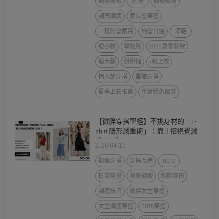
顯瘦剪裁
約會
顯瘦修身
顯高顯瘦
家長會穿搭
上班約會兩用
約會首選
涼鞋
瘦小臉
學院風
2026夏季新款
瘦大腿
掰掰袖
v領上衣
情人節穿搭
畢旅穿搭
夏季上衣推薦
手臂粗怎麼穿
【微胖穿搭聖經】不挑身材的「T-
shirt 隱形減重術」：靠 3 招視覺減
重5公斤！
2026-04-13
顯瘦穿搭
穿搭改造
OOTD
日常穿搭
視覺顯瘦
微胖穿搭
顯瘦技巧
微胖女生穿搭
女生顯瘦穿搭
OOTD穿搭