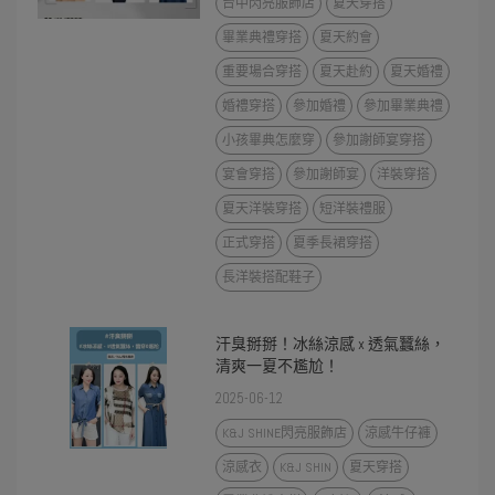
台中閃亮服飾店
夏天穿搭
畢業典禮穿搭
夏天約會
重要場合穿搭
夏天赴約
夏天婚禮
婚禮穿搭
參加婚禮
參加畢業典禮
小孩畢典怎麼穿
參加謝師宴穿搭
宴會穿搭
參加謝師宴
洋裝穿搭
夏天洋裝穿搭
短洋裝禮服
正式穿搭
夏季長裙穿搭
長洋裝搭配鞋子
汗臭掰掰！冰絲涼感 x 透氣蠶絲，
清爽一夏不尷尬！
2025-06-12
K&J SHINE閃亮服飾店
涼感牛仔褲
涼感衣
K&J SHIN
夏天穿搭