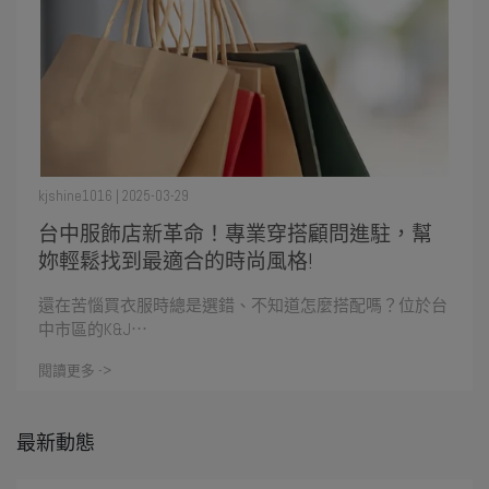
kjshine1016 | 2025-03-29
台中服飾店新革命！專業穿搭顧問進駐，幫
妳輕鬆找到最適合的時尚風格!
還在苦惱買衣服時總是選錯、不知道怎麼搭配嗎？位於台
中市區的K&J⋯
閱讀更多 ->
最新動態