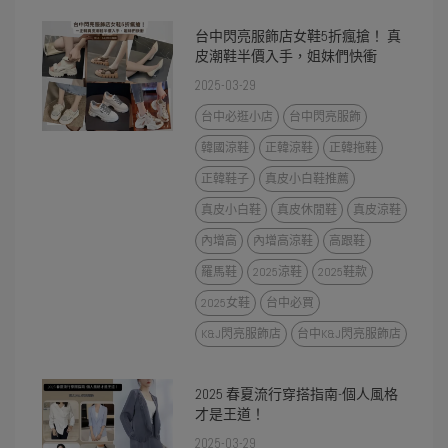
台中閃亮服飾店女鞋5折瘋搶！ 真
皮潮鞋半價入手，姐妹們快衝
2025-03-29
台中必逛小店
台中閃亮服飾
韓國涼鞋
正韓涼鞋
正韓拖鞋
正韓鞋子
真皮小白鞋推薦
真皮小白鞋
真皮休閒鞋
真皮涼鞋
內增高
內增高涼鞋
高跟鞋
羅馬鞋
2025涼鞋
2025鞋款
2025女鞋
台中必買
K&J閃亮服飾店
台中K&J閃亮服飾店
2025 春夏流行穿搭指南-個人風格
才是王道！
2025-03-29