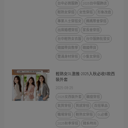
台中必買服飾
2025台中服飾店
輕熟女穿搭
女性穿搭
形象改造
專業人士穿搭女
媽媽聚會穿搭
出席婚禮穿搭
家長會穿搭
台中輕熟女衣服
台中服飾批發女
韓國帶貨教學
韓國帶貨
豐滿身材穿搭
小隻女穿搭
輕熟女OL激推-2025入秋必收6款西
裝外套
2025-08-25
2025女西裝外套
顯瘦穿搭
氣質穿搭
質感穿搭
百搭單品
職場穿搭
輕熟女穿搭
OL必備
2025秋季穿搭
韓系時尚