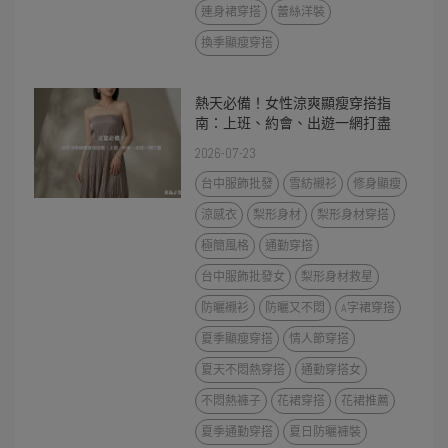
連身裙穿搭
蕾絲洋裝
換季顯瘦穿搭
熱天必備！女性涼爽顯瘦穿搭指
南：上班、約會、出遊一網打盡
2026-07-23
台中服飾批發
雪紡襯衫
修身顯瘦
涼感衣
梨形身材
梨形身材穿搭
極簡風格
通勤穿搭
台中服飾批發女
梨形身材救星
防曬襯衫
防曬又不悶
A字裙穿搭
夏季顯瘦穿搭
情人節穿搭
夏天不悶熱穿搭
通勤穿搭女
不悶熱褲子
花裙穿搭
花裙推薦
夏季通勤穿搭
夏日防曬褲裝