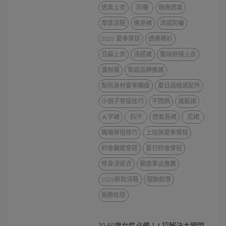
透氣上衣
防曬
親膚透氣
厚底涼鞋
連身裙
涼感防曬
2026 夏季穿搭
透膚襯衫
亞麻上衣
涼感裙
蕾絲拼接上衣
渡假風
質感品牌推薦
梨形身材夏季顯瘦
夏日高級感配件
小個子穿搭技巧
不悶熱
寬鬆裙
Ａ字裙
抗汗
透氣長裙
花裙
職場穿搭技巧
上班族夏季穿搭
約會顯瘦穿搭
夏日約會穿搭
修身涼感衣
顯瘦單品推薦
2026新款涼鞋
服飾創業
服飾批發
30-50歲女性必備！4 招解決大腿悶