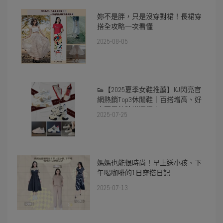
妳不是胖，只是沒穿對裙！長裙穿
搭全攻略一次看懂
2025-08-05
👟【2025夏季女鞋推薦】KJ閃亮官
網熱銷Top3休閒鞋｜百搭增高、好
穿不累的時尚選擇！
2025-07-25
媽媽也能很時尚！早上送小孩、下
午喝咖啡的1日穿搭日記
2025-07-13