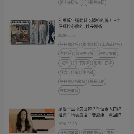
遮肉穿搭技巧
不顯胖穿搭
別讓萬年運動鞋吃掉妳的腿！ --牛
仔褲控必收的3秒長腿術
2026-03-14
牛仔褲穿搭
顯瘦穿搭
上班族穿搭
牛仔褲
顯瘦牛仔褲
輕熟女穿搭
逆齡
牛仔寬褲
透氣牛仔褲
彈力牛仔褲
喇叭褲
牛仔褲穿搭顯瘦
腿長比例
樂福鞋推薦
頭髮一直掉怎麼辦？千位素人口碑
推薦：地表最強＂養髮組＂救回妳
的髮量與青春
2026-03-10
洗髮精推薦
母親節禮物
落髮