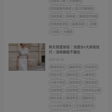
涼感彎刀褲
形象顧問
透氣顯瘦西裝褲
夏日防曬褲裝
涼感寬褲
棉麻褲
顯瘦遮肉寬褲
舒適透氣穿搭
顯瘦長褲
o型腿
大屁股
大腿粗
熱天質感穿搭：涼感衣4大穿搭技
巧，清爽顯瘦不尷尬
2026-06-02
職場穿搭女
顯瘦穿搭
約會穿搭
穿搭分享
減齡穿搭
40歲穿搭
小個子穿搭
氣質穿搭
韓系穿搭
涼感穿搭
百搭穿搭
氣質穿搭必備
韓系女裝
職場穿搭
通勤穿搭
2026台中服飾店
女生顯瘦穿搭