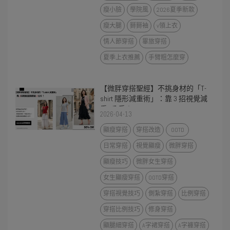
瘦小臉
學院風
2026夏季新款
瘦大腿
掰掰袖
v領上衣
情人節穿搭
畢旅穿搭
夏季上衣推薦
手臂粗怎麼穿
【微胖穿搭聖經】不挑身材的「T-
shirt 隱形減重術」：靠 3 招視覺減
重5公斤！
2026-04-13
顯瘦穿搭
穿搭改造
OOTD
日常穿搭
視覺顯瘦
微胖穿搭
顯瘦技巧
微胖女生穿搭
女生顯瘦穿搭
OOTD穿搭
穿搭視覺技巧
側紮穿搭
比例穿搭
穿搭比例技巧
修身穿搭
顯腿細穿搭
A字裙穿搭
A字褲穿搭