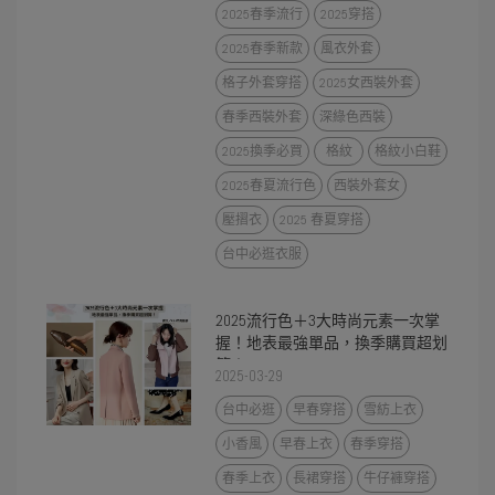
2025春季流行
2025穿搭
2025春季新款
風衣外套
格子外套穿搭
2025女西裝外套
春季西裝外套
深綠色西裝
2025換季必買
格紋
格紋小白鞋
2025春夏流行色
西裝外套女
壓摺衣
2025 春夏穿搭
台中必逛衣服
2025流行色＋3大時尚元素一次掌
握！地表最強單品，換季購買超划
算！
2025-03-29
台中必逛
早春穿搭
雪紡上衣
小香風
早春上衣
春季穿搭
春季上衣
長裙穿搭
牛仔褲穿搭