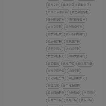
韓系女裝
職場穿搭
通勤穿搭
2026台中服飾店
女生顯瘦穿搭
夏季顯瘦穿搭
微胖顯瘦穿搭
肉肉女穿搭
深色顯瘦穿搭
夏季穿搭女
夏天不悶熱穿搭
顯腿長穿搭
輕熟風穿搭
通勤穿搭女
冰涼感穿搭
女生穿搭技巧
微胖女孩穿搭
女裝推薦
顯瘦洋裝
顯氣質穿搭
女裝穿搭分享
棉麻穿搭
時尚穿搭分享
穿搭顯瘦技巧
夏日女裝
台中韓系服飾
韓國服飾推薦
高腰顯瘦
百褶洋裝
假兩件洋裝
修身洋裝
韓版洋裝