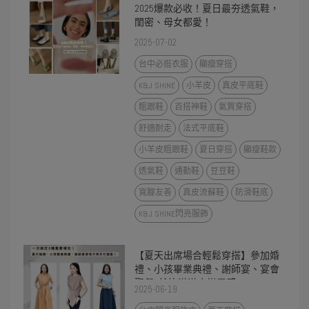
2025爆款必收！夏日最夯透氣鞋，
閨密、母女都愛！
2025-07-02
台中必逛衣服
顯瘦穿搭
K&J SHINE
小羊皮
真皮平底鞋
粗跟鞋
百搭神鞋
氣質穿搭
舒適耐走
法式平底鞋
小羊皮粗跟鞋
夏日穿搭
顯瘦鞋款
透氣鞋
通勤鞋
豆豆鞋
寬腳友善
真皮流蘇鞋
防滑鞋底
K&J SHINE閃亮服飾
【夏天出席場合輕鬆穿搭】參加婚
禮、小孩畢業典禮、謝師宴、宴會
聚餐~給妳滿滿穿搭靈感!
2025-06-19