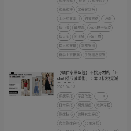
顯瘦剪裁
約會
顯瘦修身
顯高顯瘦
家長會穿搭
上班約會兩用
約會首選
涼鞋
瘦小臉
學院風
2026夏季新款
瘦大腿
掰掰袖
v領上衣
情人節穿搭
畢旅穿搭
夏季上衣推薦
手臂粗怎麼穿
【微胖穿搭聖經】不挑身材的「T-
shirt 隱形減重術」：靠 3 招視覺減
重5公斤！
2026-04-13
顯瘦穿搭
穿搭改造
OOTD
日常穿搭
視覺顯瘦
微胖穿搭
顯瘦技巧
微胖女生穿搭
女生顯瘦穿搭
OOTD穿搭