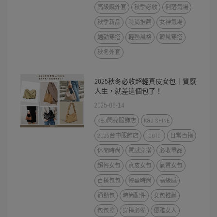
高級感外套
秋季必收
俐落氣場
秋季新品
時尚推薦
女神氣場
通勤穿搭
輕熟風格
韓風穿搭
秋冬外套
2025秋冬必收超輕真皮女包｜質感
人生，就差這個包了！
2025-08-14
K&J閃亮服飾店
K&J SHINE
2025台中服飾店
OOTD
日常百搭
休閒時尚
質感穿搭
必收單品
超輕女包
真皮女包
氣質女包
百搭包包
輕盈時尚
高級感
通勤包
時尚配件
女包推薦
包包控
穿搭必備
優雅女人