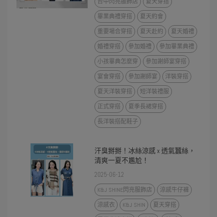
台中閃亮服飾店
夏天穿搭
畢業典禮穿搭
夏天約會
重要場合穿搭
夏天赴約
夏天婚禮
婚禮穿搭
參加婚禮
參加畢業典禮
小孩畢典怎麼穿
參加謝師宴穿搭
宴會穿搭
參加謝師宴
洋裝穿搭
夏天洋裝穿搭
短洋裝禮服
正式穿搭
夏季長裙穿搭
長洋裝搭配鞋子
汗臭掰掰！冰絲涼感 x 透氣蠶絲，
清爽一夏不尷尬！
2025-06-12
K&J SHINE閃亮服飾店
涼感牛仔褲
涼感衣
K&J SHIN
夏天穿搭