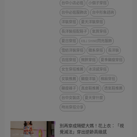
台中小店必逛
小個子穿搭
台中必逛服飾店
台中形象諮詢
洋裝穿搭
夏天洋裝穿搭
長洋裝搭配鞋子
氣質穿搭
夏日穿搭
K&J SHINE閃亮服飾
雪紡洋裝穿搭
韓系穿搭
長洋裝
百搭穿搭
微胖穿搭
夏季顯瘦穿搭
女生穿搭推薦
冰涼感穿搭
女裝推薦
顯瘦洋裝
棉麻穿搭
顯瘦褲子
真皮鞋推薦
透氣鞋推薦
台中女裝店
夏天穿什麼
時尚穿搭分享
別再穿成隔壁大媽！花上衣：「視
覺減法」穿出逆齡高級感