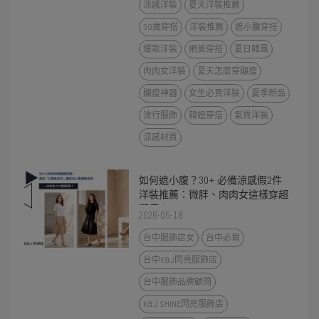
涼感洋裝
夏天洋裝推薦
30歲穿搭
洋裝推薦
遮小腹穿搭
爆款洋裝
網美穿搭
夏日韓風
肉肉女洋裝
夏天怎麼穿顯瘦
顯瘦神器
女生必買洋裝
夏季新品
流行服飾
韓妞穿搭
氣質洋裝
涼感材質
如何遮小腹？30+ 必備涼感假2件
洋裝推薦：微胖、肉肉女這樣穿超
顯瘦！
2026-05-18
台中服飾店女
台中必買
台中K&J閃亮服飾店
台中服飾品牌顧問
K&J SHINE閃亮服飾店