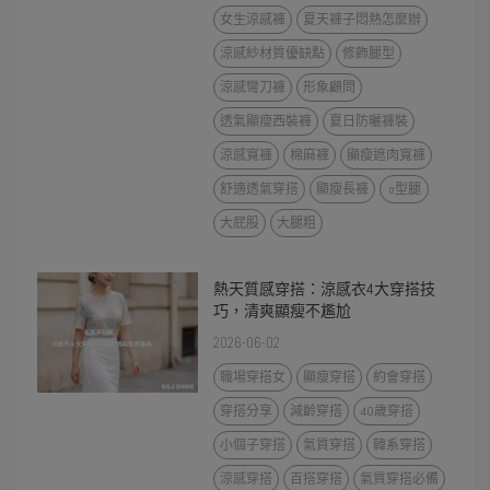
女生涼感褲
夏天褲子悶熱怎麼辦
涼感紗材質優缺點
修飾腿型
涼感彎刀褲
形象顧問
透氣顯瘦西裝褲
夏日防曬褲裝
涼感寬褲
棉麻褲
顯瘦遮肉寬褲
舒適透氣穿搭
顯瘦長褲
o型腿
大屁股
大腿粗
熱天質感穿搭：涼感衣4大穿搭技
巧，清爽顯瘦不尷尬
2026-06-02
職場穿搭女
顯瘦穿搭
約會穿搭
穿搭分享
減齡穿搭
40歲穿搭
小個子穿搭
氣質穿搭
韓系穿搭
涼感穿搭
百搭穿搭
氣質穿搭必備