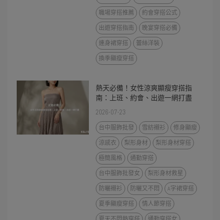
職場穿搭推薦
約會穿搭公式
出遊穿搭指南
晚宴穿搭必備
連身裙穿搭
蕾絲洋裝
換季顯瘦穿搭
熱天必備！女性涼爽顯瘦穿搭指
南：上班、約會、出遊一網打盡
2026-07-23
台中服飾批發
雪紡襯衫
修身顯瘦
涼感衣
梨形身材
梨形身材穿搭
極簡風格
通勤穿搭
台中服飾批發女
梨形身材救星
防曬襯衫
防曬又不悶
A字裙穿搭
夏季顯瘦穿搭
情人節穿搭
夏天不悶熱穿搭
通勤穿搭女