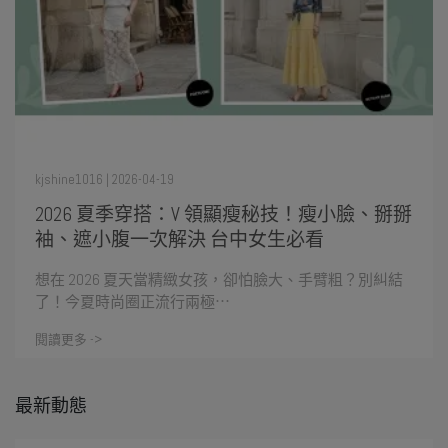
kjshine1016 | 2026-04-19
2026 夏季穿搭：V 領顯瘦秘技！瘦小臉、掰掰
袖、遮小腹一次解決 台中女生必看
想在 2026 夏天當精緻女孩，卻怕臉大、手臂粗？別糾結
了！今夏時尚圈正流行兩極⋯
閱讀更多 ->
最新動態