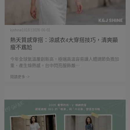
kjshine1016 | 2026-06-02
熱天質感穿搭：涼感衣4大穿搭技巧，清爽顯
瘦不尷尬
今年全球氣溫屢創新高，極端高溫容易讓人體調節負擔加
重、產生燥熱感。台中閃亮服飾嚴⋯
閱讀更多 ->