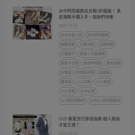
台中閃亮服飾店女鞋5折瘋搶！ 真
皮潮鞋半價入手，姐妹們快衝
2025-03-29
台中必逛小店
台中閃亮服飾
韓國涼鞋
正韓涼鞋
正韓拖鞋
正韓鞋子
真皮小白鞋推薦
真皮小白鞋
真皮休閒鞋
真皮涼鞋
內增高
內增高涼鞋
高跟鞋
羅馬鞋
2025涼鞋
2025鞋款
2025女鞋
台中必買
K&J閃亮服飾店
台中K&J閃亮服飾店
2025 春夏流行穿搭指南-個人風格
才是王道！
2025-03-29