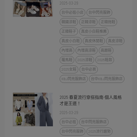
2025-03-29
台中必逛小店
台中閃亮服飾
韓國涼鞋
正韓涼鞋
正韓拖鞋
正韓鞋子
真皮小白鞋推薦
真皮小白鞋
真皮休閒鞋
真皮涼鞋
內增高
內增高涼鞋
高跟鞋
羅馬鞋
2025涼鞋
2025鞋款
2025女鞋
台中必買
K&J閃亮服飾店
台中K&J閃亮服飾店
2025 春夏流行穿搭指南-個人風格
才是王道！
2025-03-29
台中必逛
台中閃亮服飾店
台中閃亮服飾
2025流行趨勢