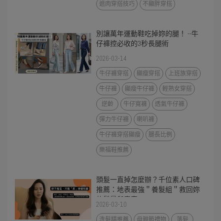
遮肉穿搭技巧
不顯胖穿搭
別讓萬年運動鞋吃掉妳的腿！ --牛
仔褲控必收的3秒長腿術
2026-03-14
牛仔褲穿搭
顯瘦穿搭
上班族穿搭
牛仔褲
顯瘦牛仔褲
輕熟女穿搭
逆齡
牛仔寬褲
透氣牛仔褲
彈力牛仔褲
喇叭褲
牛仔褲穿搭顯瘦
腿長比例
樂福鞋推薦
頭髮一直掉怎麼辦？千位素人口碑
推薦：地表最強＂養髮組＂救回妳
的髮量與青春
2026-03-10
洗髮精推薦
母親節禮物
落髮