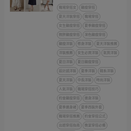
職場穿搭女
顯瘦穿搭
夏天洋裝穿搭
職場穿搭
女生顯瘦穿搭
夏季顯瘦穿搭
微胖顯瘦穿搭
深色顯瘦穿搭
顯瘦洋裝
修身洋裝
夏天洋裝推薦
洋裝推薦
女生必買洋裝
氣質洋裝
夏日洋裝
夏日顯瘦穿搭
設計感洋裝
夏季洋裝
韓系洋裝
夏天洋裝
中長洋裝
時尚洋裝
人氣洋裝
職場穿搭技巧
約會顯瘦穿搭
連身洋裝
夏季連身裙
夏季西裝外套
職場穿搭推薦
約會穿搭公式
出遊穿搭指南
晚宴穿搭必備