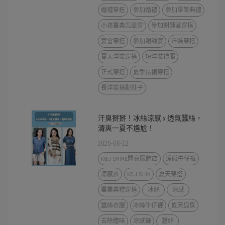
婚禮穿搭
參加婚禮
參加畢業典禮
小孩畢典怎麼穿
參加謝師宴穿搭
宴會穿搭
參加謝師宴
洋裝穿搭
夏天洋裝穿搭
短洋裝禮服
正式穿搭
夏季長裙穿搭
長洋裝搭配鞋子
汗臭掰掰！冰絲涼感 x 透氣蠶絲，
清爽一夏不尷尬！
2025-06-12
K&J SHINE閃亮服飾店
涼感牛仔褲
涼感衣
K&J SHIN
夏天穿搭
畢業典禮穿搭
冰絲
涼感
蠶絲衣服
冰絲牛仔褲
夏天狐臭
去除體味
涼感褲
蠶絲