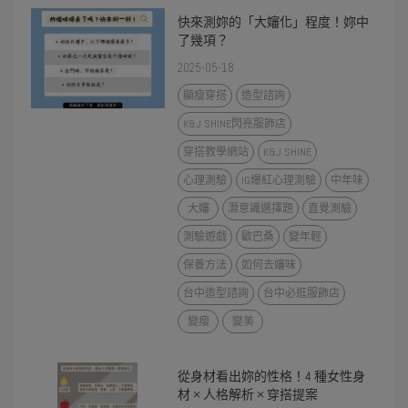
快來測妳的「大嬸化」程度！妳中
了幾項？
2025-05-18
顯瘦穿搭
造型諮詢
K&J SHINE閃亮服飾店
穿搭教學網站
K&J SHINE
心理測驗
IG爆紅心理測驗
中年味
大嬸
潛意識選擇題
直覺測驗
測驗遊戲
歐巴桑
變年輕
保養方法
如何去嬸味
台中造型諮詢
台中必逛服飾店
變瘦
變美
從身材看出妳的性格！4 種女性身
材 × 人格解析 × 穿搭提案