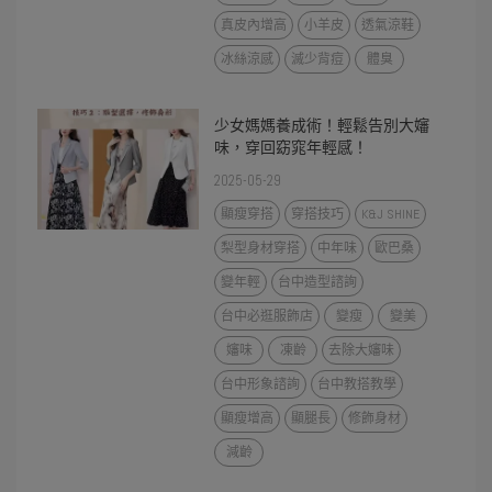
真皮內增高
小羊皮
透氣涼鞋
冰絲涼感
滅少背痘
體臭
少女媽媽養成術！輕鬆告別大嬸
味，穿回窈窕年輕感！
2025-05-29
顯瘦穿搭
穿搭技巧
K&J SHINE
梨型身材穿搭
中年味
歐巴桑
變年輕
台中造型諮詢
台中必逛服飾店
變瘦
變美
嬸味
凍齡
去除大嬸味
台中形象諮詢
台中教搭教學
顯瘦增高
顯腿長
修飾身材
減齡