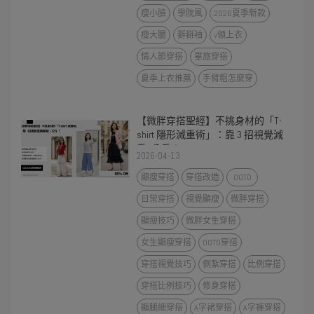
瘦小臉
學院風
2026夏季新款
瘦大腿
掰掰袖
v領上衣
情人節穿搭
畢旅穿搭
夏季上衣推薦
手臂粗怎麼穿
【微胖穿搭聖經】不挑身材的「T-
shirt 隱形減重術」：靠 3 招視覺減
重5公斤！
2026-04-13
顯瘦穿搭
穿搭改造
OOTD
日常穿搭
視覺顯瘦
微胖穿搭
顯瘦技巧
微胖女生穿搭
女生顯瘦穿搭
OOTD穿搭
穿搭視覺技巧
側紮穿搭
比例穿搭
穿搭比例技巧
修身穿搭
顯腿細穿搭
A字裙穿搭
A字褲穿搭