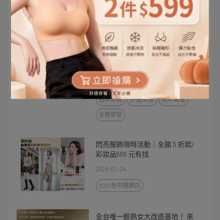
2026走春穿搭
拜年衣服
穿新衣帶好運不是迷信，顯瘦、帶
財、增貴人一次搞定
2026-01-22
開運穿搭
尾牙穿搭
新年穿搭
新年開運穿搭
過年紅色穿搭
過年穿搭
好運穿搭
馬年開運
走春穿搭
閃亮服飾限時活動｜全館 5 折起/
彩妝品500 元有找
2026-01-04
2025台中服飾店
全台唯一輕熟女大改造基地！ 來