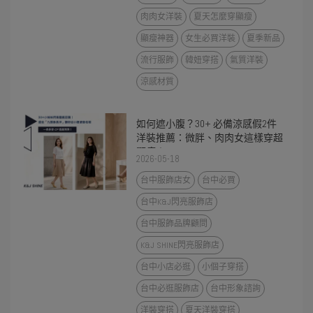
肉肉女洋裝
夏天怎麼穿顯瘦
顯瘦神器
女生必買洋裝
夏季新品
流行服飾
韓妞穿搭
氣質洋裝
涼感材質
如何遮小腹？30+ 必備涼感假2件
洋裝推薦：微胖、肉肉女這樣穿超
顯瘦！
2026-05-18
台中服飾店女
台中必買
台中K&J閃亮服飾店
台中服飾品牌顧問
K&J SHINE閃亮服飾店
台中小店必逛
小個子穿搭
台中必逛服飾店
台中形象諮詢
洋裝穿搭
夏天洋裝穿搭