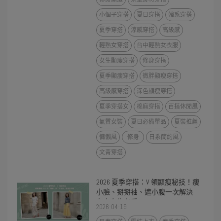
小個子穿搭
夏日穿搭
韓系穿搭
夏季穿搭
涼感穿搭
高級感
輕熟女穿搭
台中輕熟女衣服
女生顯瘦穿搭
修身穿搭
夏季顯瘦穿搭
微胖顯瘦穿搭
高級感穿搭
深色顯瘦穿搭
夏季穿搭女
棉麻穿搭
百搭休閒風
氣質女裝
夏日必備單品
夏裝推薦
慵懶風
修身
日系簡約風
文青穿搭
2026 夏季穿搭：V 領顯瘦秘技！瘦
小臉、掰掰袖、遮小腹一次解決
台中女生必看
2026-04-19