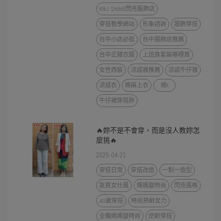
K&J SHINE閃亮服飾店
穿搭教學網站
形象諮詢
服飾穿搭
台中小店必逛
台中服飾店推薦
台中正韓衣服
上班族套裝哪裡買
女性西裝
涼感褲推薦
涼感牛仔褲
涼感衣
棉痳上衣
棉t
牛仔裙穿搭胖
🔥妳不是不會穿，而是沒人教妳怎
麼挑🔥
2025-04-21
穿搭日常
穿搭改造
一對一造型
氣質女仕風
媽媽變時尚
閃亮風格
40歲穿搭
時尚熟齢女力
全職媽媽變時尚
逆齡穿搭