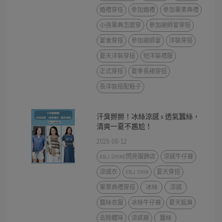
婚禮穿搭
參加婚禮
參加畢業典禮
小孩畢典怎麼穿
參加謝師宴穿搭
宴會穿搭
參加謝師宴
洋裝穿搭
夏天洋裝穿搭
短洋裝禮服
正式穿搭
夏季長裙穿搭
長洋裝搭配鞋子
汗臭掰掰！冰絲涼感 x 透氣蠶絲，
清爽一夏不尷尬！
2025-06-12
K&J SHINE閃亮服飾店
涼感牛仔褲
涼感衣
K&J SHIN
夏天穿搭
畢業典禮穿搭
冰絲
涼感
蠶絲衣服
冰絲牛仔褲
夏天狐臭
去除體味
涼感褲
蠶絲