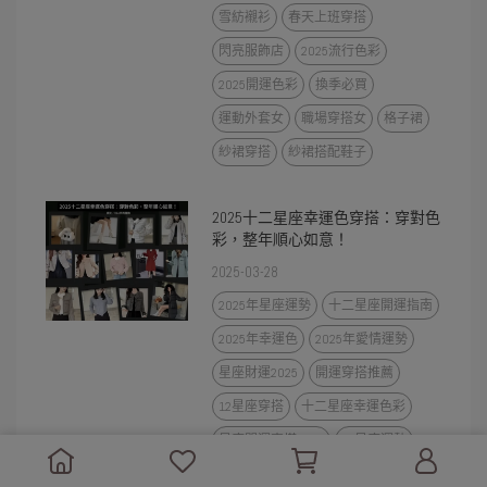
雪紡襯衫
春天上班穿搭
閃亮服飾店
2025流行色彩
2025開運色彩
換季必買
運動外套女
職場穿搭女
格子裙
紗裙穿搭
紗裙搭配鞋子
2025十二星座幸運色穿搭：穿對色
彩，整年順心如意！
2025-03-28
2025年星座運勢
十二星座開運指南
2025年幸運色
2025年愛情運勢
星座財運2025
開運穿搭推薦
12星座穿搭
十二星座幸運色彩
星座開運穿搭2025
12星座運勢
開運穿搭
招桃花