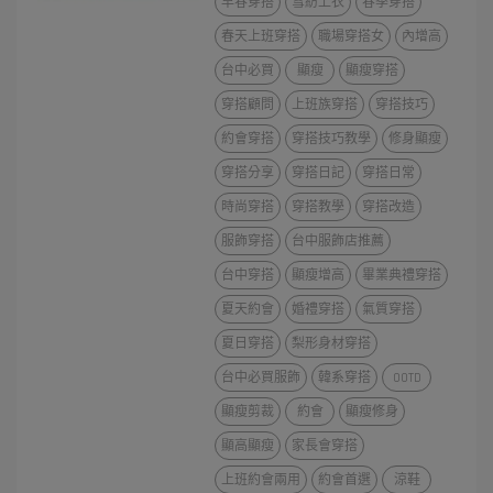
早春穿搭
雪紡上衣
春季穿搭
春天上班穿搭
職場穿搭女
內增高
台中必買
顯瘦
顯瘦穿搭
穿搭顧問
上班族穿搭
穿搭技巧
約會穿搭
穿搭技巧教學
修身顯瘦
穿搭分享
穿搭日記
穿搭日常
時尚穿搭
穿搭教學
穿搭改造
服飾穿搭
台中服飾店推薦
台中穿搭
顯瘦增高
畢業典禮穿搭
夏天約會
婚禮穿搭
氣質穿搭
夏日穿搭
梨形身材穿搭
台中必買服飾
韓系穿搭
OOTD
顯瘦剪裁
約會
顯瘦修身
顯高顯瘦
家長會穿搭
上班約會兩用
約會首選
涼鞋