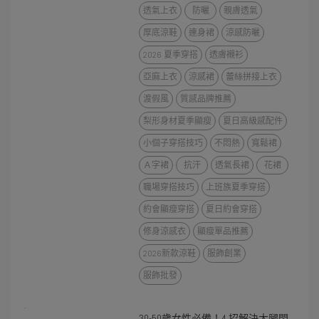
透氣上衣
防曬
親膚透氣
厚底涼鞋
連身裙
涼感防曬
2026 夏季穿搭
透膚襯衫
亞麻上衣
涼感裙
蕾絲拼接上衣
渡假風
質感品牌推薦
梨形身材夏季顯瘦
夏日高級感配件
小個子穿搭技巧
不悶熱
寬鬆裙
Ａ字裙
抗汗
透氣長裙
花裙
職場穿搭技巧
上班族夏季穿搭
約會顯瘦穿搭
夏日約會穿搭
修身涼感衣
顯瘦單品推薦
2026新款涼鞋
服飾創業
服飾批發
30-50歲女性必備！4 招解決大腿悶