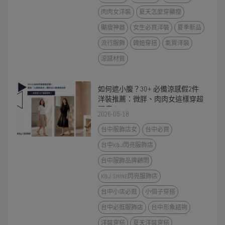
肉肉女洋裝
夏天怎麼穿顯瘦
顯瘦神器
女生必買洋裝
夏季新品
流行服飾
韓妞穿搭
氣質洋裝
涼感材質
如何遮小腹？30+ 必備涼感假2件
洋裝推薦：微胖、肉肉女這樣穿超
顯瘦！
2026-05-18
台中服飾店女
台中必買
台中K&J閃亮服飾店
台中服飾品牌顧問
K&J SHINE閃亮服飾店
台中小店必逛
小個子穿搭
台中必逛服飾店
台中形象諮詢
洋裝穿搭
夏天洋裝穿搭