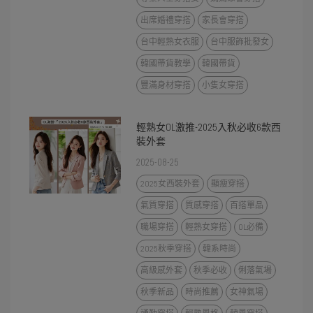
出席婚禮穿搭
家長會穿搭
台中輕熟女衣服
台中服飾批發女
韓國帶貨教學
韓國帶貨
豐滿身材穿搭
小隻女穿搭
輕熟女OL激推-2025入秋必收6款西
裝外套
2025-08-25
2025女西裝外套
顯瘦穿搭
氣質穿搭
質感穿搭
百搭單品
職場穿搭
輕熟女穿搭
OL必備
2025秋季穿搭
韓系時尚
高級感外套
秋季必收
俐落氣場
秋季新品
時尚推薦
女神氣場