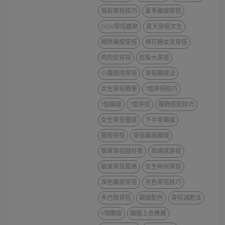
寬鬆穿搭技巧
夏季顯瘦穿搭
2026穿搭趨勢
夏天穿搭女生
微胖顯瘦穿搭
棉花糖女孩穿搭
肉肉女穿搭
屁股大穿搭
小腹遮肉穿搭
穿搭顯瘦法
女生穿搭教學
T恤穿搭技巧
T恤顯瘦
T恤穿搭
服飾搭配技巧
女生穿搭靈感
下半身顯瘦
腿粗穿搭
穿搭顯高顯瘦
簡單穿搭變好看
高級感穿搭
歐美穿搭風格
女生時尚穿搭
深色顯瘦穿搭
亮色穿搭技巧
多巴胺穿搭
顯瘦配色
穿搭減肥法
V領顯瘦
顯瘦上衣推薦