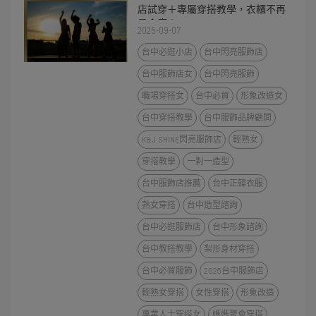
店試穿＋專屬穿搭教學，衣櫃不再
是倉庫！
2025-09-07
台中必逛小店
台中閃亮服飾店
台中服飾店女
台中閃亮服飾
職場穿搭女
台中必買
形象改造女
台中穿搭教學
台中服飾品牌顧問
K&J SHINE閃亮服飾店
輕熟女
穿搭教學
一對一造型
台中服飾店推薦
台中正韓衣服
熟女穿搭
台中造型諮詢
台中必逛服飾店
台中形象諮詢
台中教搭教學
梨形身材穿搭
台中必買服飾
2025台中服飾店
輕熟女穿搭
女性穿搭
形象改造
專業人士穿搭女
媽媽聚會穿搭