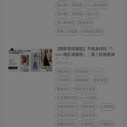
瘦小臉
學院風
2026夏季新款
瘦大腿
掰掰袖
v領上衣
情人節穿搭
畢旅穿搭
夏季上衣推薦
手臂粗怎麼穿
【微胖穿搭聖經】不挑身材的「T-
shirt 隱形減重術」：靠 3 招視覺減
重5公斤！
2026-04-13
顯瘦穿搭
穿搭改造
OOTD
日常穿搭
視覺顯瘦
微胖穿搭
顯瘦技巧
微胖女生穿搭
女生顯瘦穿搭
OOTD穿搭
穿搭視覺技巧
側紮穿搭
比例穿搭
穿搭比例技巧
修身穿搭
顯腿細穿搭
A字裙穿搭
A字褲穿搭