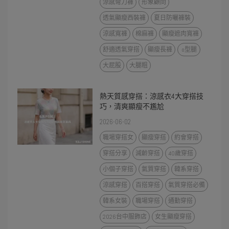
涼感彎刀褲
形象顧問
透氣顯瘦西裝褲
夏日防曬褲裝
涼感寬褲
棉麻褲
顯瘦遮肉寬褲
舒適透氣穿搭
顯瘦長褲
o型腿
大屁股
大腿粗
熱天質感穿搭：涼感衣4大穿搭技
巧，清爽顯瘦不尷尬
2026-06-02
職場穿搭女
顯瘦穿搭
約會穿搭
穿搭分享
減齡穿搭
40歲穿搭
小個子穿搭
氣質穿搭
韓系穿搭
涼感穿搭
百搭穿搭
氣質穿搭必備
韓系女裝
職場穿搭
通勤穿搭
2026台中服飾店
女生顯瘦穿搭