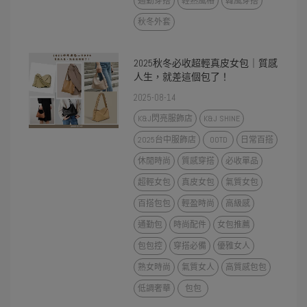
通勤穿搭
輕熟風格
韓風穿搭
秋冬外套
2025秋冬必收超輕真皮女包｜質感
人生，就差這個包了！
2025-08-14
K&J閃亮服飾店
K&J SHINE
2025台中服飾店
OOTD
日常百搭
休閒時尚
質感穿搭
必收單品
超輕女包
真皮女包
氣質女包
百搭包包
輕盈時尚
高級感
通勤包
時尚配件
女包推薦
包包控
穿搭必備
優雅女人
熟女時尚
氣質女人
高質感包包
低調奢華
包包