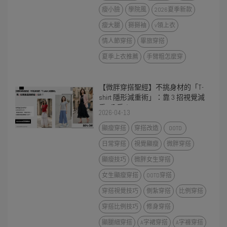
瘦小臉
學院風
2026夏季新款
瘦大腿
掰掰袖
v領上衣
情人節穿搭
畢旅穿搭
夏季上衣推薦
手臂粗怎麼穿
【微胖穿搭聖經】不挑身材的「T-
shirt 隱形減重術」：靠 3 招視覺減
重5公斤！
2026-04-13
顯瘦穿搭
穿搭改造
OOTD
日常穿搭
視覺顯瘦
微胖穿搭
顯瘦技巧
微胖女生穿搭
女生顯瘦穿搭
OOTD穿搭
穿搭視覺技巧
側紮穿搭
比例穿搭
穿搭比例技巧
修身穿搭
顯腿細穿搭
A字裙穿搭
A字褲穿搭