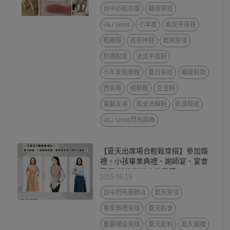
台中必逛衣服
顯瘦穿搭
K&J SHINE
小羊皮
真皮平底鞋
粗跟鞋
百搭神鞋
氣質穿搭
舒適耐走
法式平底鞋
小羊皮粗跟鞋
夏日穿搭
顯瘦鞋款
透氣鞋
通勤鞋
豆豆鞋
寬腳友善
真皮流蘇鞋
防滑鞋底
K&J SHINE閃亮服飾
【夏天出席場合輕鬆穿搭】參加婚
禮、小孩畢業典禮、謝師宴、宴會
聚餐~給妳滿滿穿搭靈感!
2025-06-19
台中閃亮服飾店
夏天穿搭
畢業典禮穿搭
夏天約會
重要場合穿搭
夏天赴約
夏天婚禮