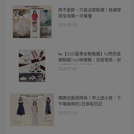
妳不是胖，只是沒穿對裙！長裙穿
搭全攻略一次看懂
2025-08-05
👟【2025夏季女鞋推薦】KJ閃亮官
網熱銷Top3休閒鞋｜百搭增高、好
穿不累的時尚選擇！
2025-07-25
媽媽也能很時尚！早上送小孩、下
午喝咖啡的1日穿搭日記
2025-07-13