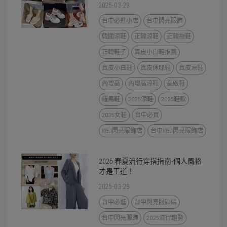
2025-03-29
台中必逛小店
台中閃亮服飾
韓國涼鞋
正韓涼鞋
正韓拖鞋
正韓鞋子
真皮小白鞋推薦
真皮小白鞋
真皮休閒鞋
真皮涼鞋
內增高
內增高涼鞋
高跟鞋
羅馬鞋
2025涼鞋
2025鞋款
2025女鞋
台中必買
K&J閃亮服飾店
台中K&J閃亮服飾店
2025 春夏流行穿搭指南-個人風格
才是王道！
2025-03-29
台中必逛
台中閃亮服飾店
台中閃亮服飾
2025流行趨勢