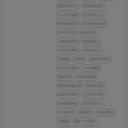
寬鬆穿搭技巧
夏季顯瘦穿搭
2026穿搭趨勢
夏天穿搭女生
微胖顯瘦穿搭
棉花糖女孩穿搭
肉肉女穿搭
屁股大穿搭
小腹遮肉穿搭
穿搭顯瘦法
女生穿搭教學
T恤穿搭技巧
T恤顯瘦
T恤穿搭
服飾搭配技巧
女生穿搭靈感
下半身顯瘦
腿粗穿搭
穿搭顯高顯瘦
簡單穿搭變好看
高級感穿搭
歐美穿搭風格
女生時尚穿搭
深色顯瘦穿搭
亮色穿搭技巧
多巴胺穿搭
顯瘦配色
穿搭減肥法
V領顯瘦
顯瘦上衣推薦