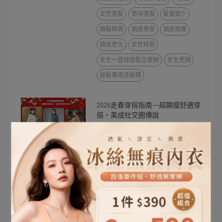
女性落髮
懷孕落髮
髮量變少
頭髮稀疏
頭皮救星
頭皮按摩
頭皮老化
女性掉髮
女生一直掉頭髮怎麼辦
女生禿頭
掉髮專用洗髮精
2026走春穿搭指南—超顯瘦舒適穿
搭，美成社交圈傳說
2026-02-10
12星座穿搭
K&J閃亮服飾店
台中穿搭教學
減齡穿搭
K&J SHINE
梨形身材
懶人穿搭
2026穿搭指南
2026台中服飾店
秋冬穿搭
2026秋冬穿搭