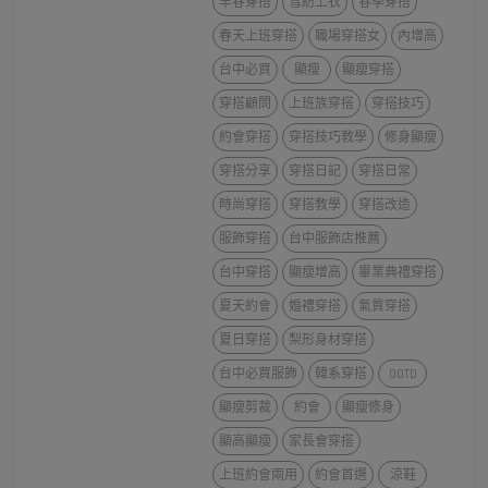
早春穿搭
雪紡上衣
春季穿搭
春天上班穿搭
職場穿搭女
內增高
台中必買
顯瘦
顯瘦穿搭
穿搭顧問
上班族穿搭
穿搭技巧
約會穿搭
穿搭技巧教學
修身顯瘦
穿搭分享
穿搭日記
穿搭日常
時尚穿搭
穿搭教學
穿搭改造
服飾穿搭
台中服飾店推薦
台中穿搭
顯瘦增高
畢業典禮穿搭
夏天約會
婚禮穿搭
氣質穿搭
夏日穿搭
梨形身材穿搭
台中必買服飾
韓系穿搭
OOTD
顯瘦剪裁
約會
顯瘦修身
顯高顯瘦
家長會穿搭
上班約會兩用
約會首選
涼鞋