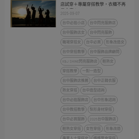
店試穿＋專屬穿搭教學，衣櫃不再
是倉庫！
2025-09-07
台中必逛小店
台中閃亮服飾店
台中服飾店女
台中閃亮服飾
職場穿搭女
台中必買
形象改造女
台中穿搭教學
台中服飾品牌顧問
K&J SHINE閃亮服飾店
輕熟女
穿搭教學
一對一造型
台中服飾店推薦
台中正韓衣服
熟女穿搭
台中造型諮詢
台中必逛服飾店
台中形象諮詢
台中教搭教學
梨形身材穿搭
台中必買服飾
2025台中服飾店
輕熟女穿搭
女性穿搭
形象改造
專業人士穿搭女
媽媽聚會穿搭