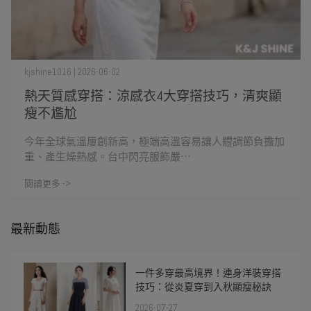
kjshine1016 | 2026-06-02
熱天質感穿搭：涼感衣4大穿搭技巧，清爽顯
瘦不尷尬
今年全球氣溫屢創新高，極端高溫容易讓人體調節負擔加
重、產生燥熱感。台中閃亮服飾嚴⋯
閱讀更多 ->
最新動態
一件多穿最高境界！連身洋裝穿搭
技巧：從炎夏穿到入秋顯瘦秘訣
2026-07-27