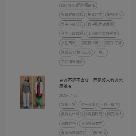
K&J SHINE閃亮服飾店
穿搭教學網站
形象諮詢
服飾穿搭
台中小店必逛
台中服飾店推薦
台中正韓衣服
上班族套裝哪裡買
女性西裝
涼感褲推薦
涼感牛仔褲
涼感衣
棉痳上衣
棉t
牛仔裙穿搭胖
🔥妳不是不會穿，而是沒人教妳怎
麼挑🔥
2025-04-21
穿搭日常
穿搭改造
一對一造型
氣質女仕風
媽媽變時尚
閃亮風格
40歲穿搭
時尚熟齢女力
全職媽媽變時尚
逆齡穿搭