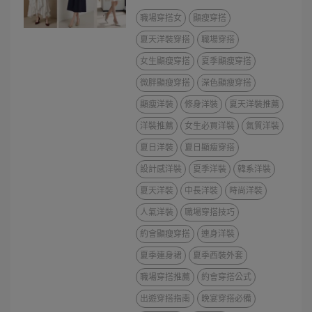
職場穿搭女
顯瘦穿搭
夏天洋裝穿搭
職場穿搭
女生顯瘦穿搭
夏季顯瘦穿搭
微胖顯瘦穿搭
深色顯瘦穿搭
顯瘦洋裝
修身洋裝
夏天洋裝推薦
洋裝推薦
女生必買洋裝
氣質洋裝
夏日洋裝
夏日顯瘦穿搭
設計感洋裝
夏季洋裝
韓系洋裝
夏天洋裝
中長洋裝
時尚洋裝
人氣洋裝
職場穿搭技巧
約會顯瘦穿搭
連身洋裝
夏季連身裙
夏季西裝外套
職場穿搭推薦
約會穿搭公式
出遊穿搭指南
晚宴穿搭必備