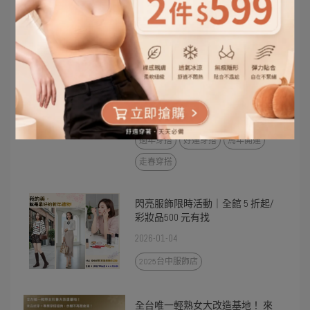
2026走春穿搭
拜年衣服
穿新衣帶好運不是迷信，顯瘦、帶
財、增貴人一次搞定
2026-01-22
開運穿搭
尾牙穿搭
新年穿搭
新年開運穿搭
過年紅色穿搭
過年穿搭
好運穿搭
馬年開運
走春穿搭
閃亮服飾限時活動｜全館 5 折起/
彩妝品500 元有找
2026-01-04
2025台中服飾店
全台唯一輕熟女大改造基地！ 來