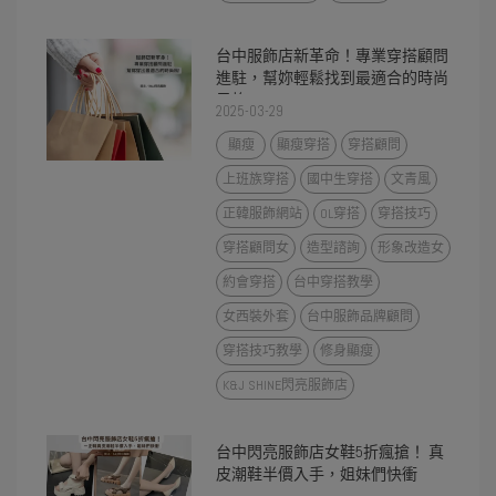
台中服飾店新革命！專業穿搭顧問
進駐，幫妳輕鬆找到最適合的時尚
風格!
2025-03-29
顯瘦
顯瘦穿搭
穿搭顧問
上班族穿搭
國中生穿搭
文青風
正韓服飾網站
OL穿搭
穿搭技巧
穿搭顧問女
造型諮詢
形象改造女
約會穿搭
台中穿搭教學
女西裝外套
台中服飾品牌顧問
穿搭技巧教學
修身顯瘦
K&J SHINE閃亮服飾店
台中閃亮服飾店女鞋5折瘋搶！ 真
皮潮鞋半價入手，姐妹們快衝