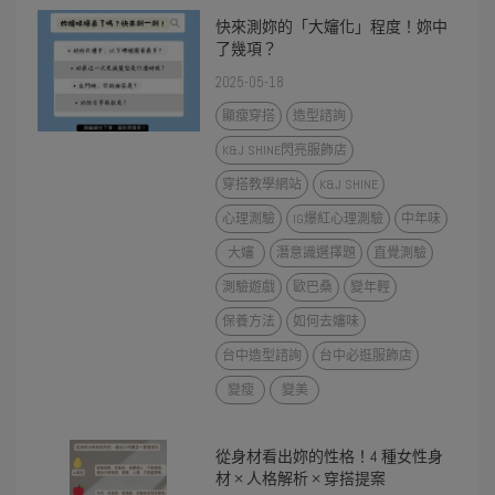
快來測妳的「大嬸化」程度！妳中
了幾項？
2025-05-18
顯瘦穿搭
造型諮詢
K&J SHINE閃亮服飾店
穿搭教學網站
K&J SHINE
心理測驗
IG爆紅心理測驗
中年味
大嬸
潛意識選擇題
直覺測驗
測驗遊戲
歐巴桑
變年輕
保養方法
如何去嬸味
台中造型諮詢
台中必逛服飾店
變瘦
變美
從身材看出妳的性格！4 種女性身
材 × 人格解析 × 穿搭提案