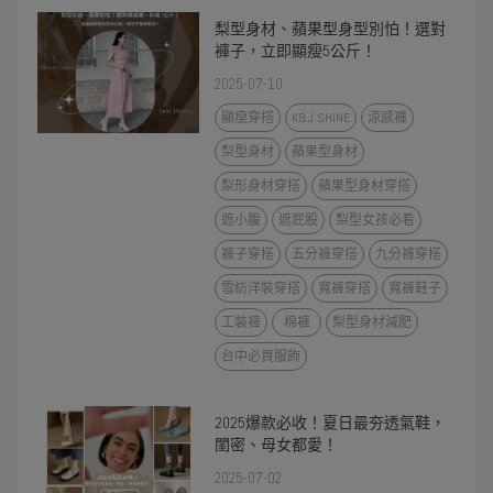
梨型身材、蘋果型身型別怕！選對
褲子，立即顯瘦5公斤！
2025-07-10
顯瘦穿搭
K&J SHINE
涼感褲
梨型身材
蘋果型身材
梨形身材穿搭
蘋果型身材穿搭
遮小腹
遮屁股
梨型女孩必看
褲子穿搭
五分褲穿搭
九分褲穿搭
雪紡洋裝穿搭
寬褲穿搭
寬褲鞋子
工裝褲
棉褲
梨型身材減肥
台中必買服飾
2025爆款必收！夏日最夯透氣鞋，
閨密、母女都愛！
2025-07-02