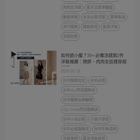
肉肉女洋裝
夏天怎麼穿顯瘦
顯瘦神器
女生必買洋裝
夏季新品
流行服飾
韓妞穿搭
氣質洋裝
涼感材質
如何遮小腹？30+ 必備涼感假2件
洋裝推薦：微胖、肉肉女這樣穿超
顯瘦！
2026-05-18
台中服飾店女
台中必買
台中K&J閃亮服飾店
台中服飾品牌顧問
K&J SHINE閃亮服飾店
台中小店必逛
小個子穿搭
台中必逛服飾店
台中形象諮詢
洋裝穿搭
夏天洋裝穿搭