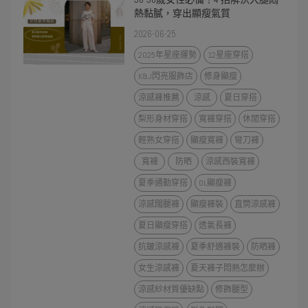
熱黏膩，穿出顯瘦氣質
2026-06-25
2025年星座運勢
12星座穿搭
K&J閃亮服飾店
修身顯瘦
涼感褲推薦
涼感
夏日穿搭
梨形身材穿搭
寬褲穿搭
休閒穿搭
輕熟女穿搭
顯瘦寬褲
彎刀褲
寬褲
防晒
涼感西裝寬褲
夏季通勤穿搭
OL顯瘦褲
涼感闊腿褲
顯瘦褲裝
直筒涼感褲
夏日顯瘦穿搭
透氣長褲
抗皺涼感褲
夏季舒適褲裝
防晒褲
女生涼感褲
夏天褲子悶熱怎麼辦
涼感紗材質優缺點
修飾腿型