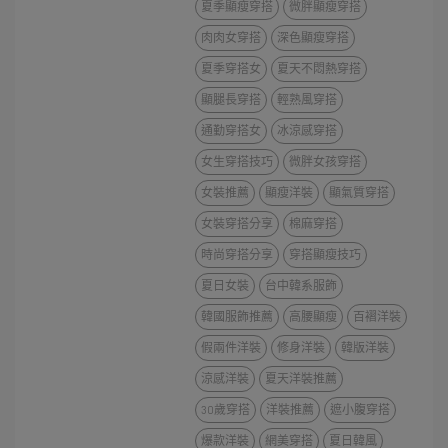
夏季顯瘦穿搭
微胖顯瘦穿搭
肉肉女穿搭
深色顯瘦穿搭
夏季穿搭女
夏天不悶熱穿搭
顯腿長穿搭
輕熟風穿搭
通勤穿搭女
冰涼感穿搭
女生穿搭技巧
微胖女孩穿搭
女裝推薦
顯瘦洋裝
顯氣質穿搭
女裝穿搭分享
棉麻穿搭
時尚穿搭分享
穿搭顯瘦技巧
夏日女裝
台中韓系服飾
韓國服飾推薦
高腰顯瘦
百褶洋裝
假兩件洋裝
修身洋裝
韓版洋裝
涼感洋裝
夏天洋裝推薦
30歲穿搭
洋裝推薦
遮小腹穿搭
爆款洋裝
網美穿搭
夏日韓風