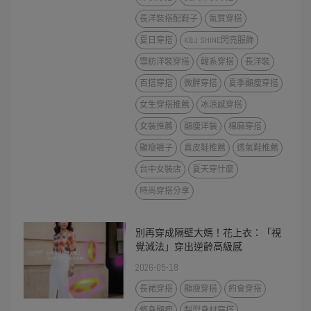
長洋裝搭配鞋子
氣質穿搭
夏日穿搭
K&J SHINE閃亮服飾
雪紡洋裝穿搭
韓系穿搭
長洋裝
百搭穿搭
微胖穿搭
夏季顯瘦穿搭
女生穿搭推薦
冰涼感穿搭
女裝推薦
顯瘦洋裝
棉麻穿搭
顯瘦褲子
真皮鞋推薦
透氣鞋推薦
台中女裝店
夏天穿什麼
時尚穿搭分享
別再穿成隔壁大媽！花上衣：「視
覺減法」穿出逆齡高級感
2026-05-18
長裙穿搭
顯瘦穿搭
約會穿搭
修身顯瘦
梨型身材穿搭