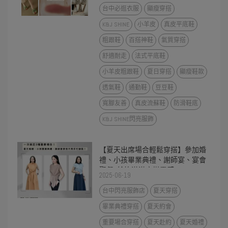
台中必逛衣服
顯瘦穿搭
K&J SHINE
小羊皮
真皮平底鞋
粗跟鞋
百搭神鞋
氣質穿搭
舒適耐走
法式平底鞋
小羊皮粗跟鞋
夏日穿搭
顯瘦鞋款
透氣鞋
通勤鞋
豆豆鞋
寬腳友善
真皮流蘇鞋
防滑鞋底
K&J SHINE閃亮服飾
【夏天出席場合輕鬆穿搭】參加婚
禮、小孩畢業典禮、謝師宴、宴會
聚餐~給妳滿滿穿搭靈感!
2025-06-19
台中閃亮服飾店
夏天穿搭
畢業典禮穿搭
夏天約會
重要場合穿搭
夏天赴約
夏天婚禮