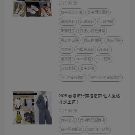
2025-03-29
台中必逛小店
台中閃亮服飾
韓國涼鞋
正韓涼鞋
正韓拖鞋
正韓鞋子
真皮小白鞋推薦
真皮小白鞋
真皮休閒鞋
真皮涼鞋
內增高
內增高涼鞋
高跟鞋
羅馬鞋
2025涼鞋
2025鞋款
2025女鞋
台中必買
K&J閃亮服飾店
台中K&J閃亮服飾店
2025 春夏流行穿搭指南-個人風格
才是王道！
2025-03-29
台中必逛
台中閃亮服飾店
台中閃亮服飾
2025流行趨勢