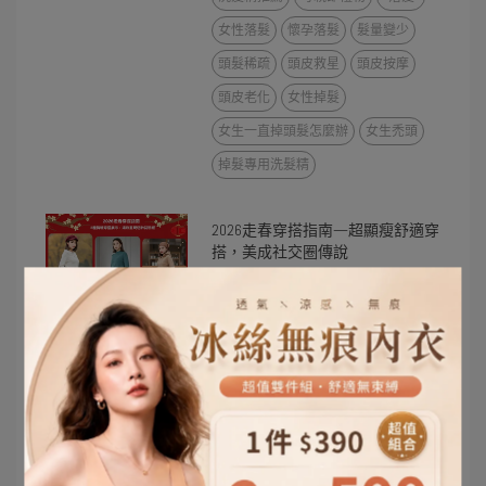
女性落髮
懷孕落髮
髮量變少
頭髮稀疏
頭皮救星
頭皮按摩
頭皮老化
女性掉髮
女生一直掉頭髮怎麼辦
女生禿頭
掉髮專用洗髮精
2026走春穿搭指南—超顯瘦舒適穿
搭，美成社交圈傳說
2026-02-10
12星座穿搭
K&J閃亮服飾店
台中穿搭教學
減齡穿搭
K&J SHINE
梨形身材
懶人穿搭
2026穿搭指南
2026台中服飾店
秋冬穿搭
2026秋冬穿搭