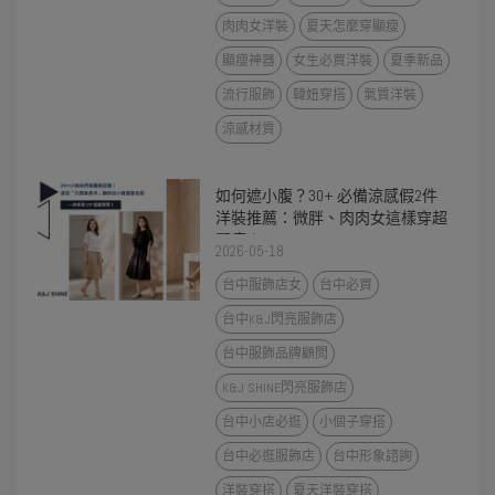
肉肉女洋裝
夏天怎麼穿顯瘦
顯瘦神器
女生必買洋裝
夏季新品
流行服飾
韓妞穿搭
氣質洋裝
涼感材質
如何遮小腹？30+ 必備涼感假2件
洋裝推薦：微胖、肉肉女這樣穿超
顯瘦！
2026-05-18
台中服飾店女
台中必買
台中K&J閃亮服飾店
台中服飾品牌顧問
K&J SHINE閃亮服飾店
台中小店必逛
小個子穿搭
台中必逛服飾店
台中形象諮詢
洋裝穿搭
夏天洋裝穿搭