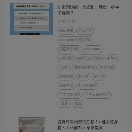
快來測妳的「大嬸化」程度！妳中
了幾項？
2025-05-18
顯瘦穿搭
造型諮詢
K&J SHINE閃亮服飾店
穿搭教學網站
K&J SHINE
心理測驗
IG爆紅心理測驗
中年味
大嬸
潛意識選擇題
直覺測驗
測驗遊戲
歐巴桑
變年輕
保養方法
如何去嬸味
台中造型諮詢
台中必逛服飾店
變瘦
變美
從身材看出妳的性格！4 種女性身
材 × 人格解析 × 穿搭提案