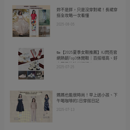
妳不是胖，只是沒穿對裙！長裙穿
搭全攻略一次看懂
2025-08-05
👟【2025夏季女鞋推薦】KJ閃亮官
網熱銷Top3休閒鞋｜百搭增高、好
穿不累的時尚選擇！
2025-07-25
媽媽也能很時尚！早上送小孩、下
午喝咖啡的1日穿搭日記
2025-07-13