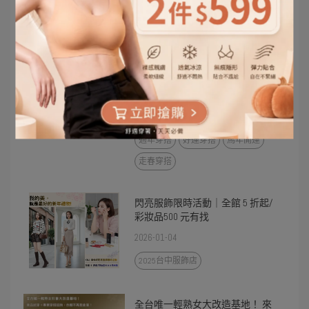
2026走春穿搭
拜年衣服
穿新衣帶好運不是迷信，顯瘦、帶
財、增貴人一次搞定
2026-01-22
開運穿搭
尾牙穿搭
新年穿搭
新年開運穿搭
過年紅色穿搭
過年穿搭
好運穿搭
馬年開運
走春穿搭
閃亮服飾限時活動｜全館 5 折起/
彩妝品500 元有找
2026-01-04
2025台中服飾店
全台唯一輕熟女大改造基地！ 來